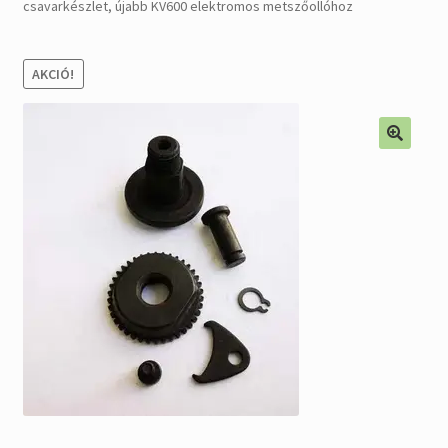
csavarkészlet, újabb KV600 elektromos metszőollóhoz
Alkatrészek
AKCIÓ!
Kiárusítás % !
AKCIÓS Újdonságok!