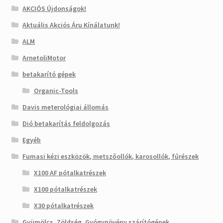
AKCIÓS Újdonságok!
Aktuális Akciós Áru Kínálatunk!
ALM
ArnetoliMotor
betakarító gépek
Organic-Tools
Davis meterológiai állomás
Dió betakarítás feldolgozás
Egyéb
Fumasi kézi eszközök, metszőollók, karosollók, fűrészek
X100 AF pótalkatrészek
X100 pótalkatrészek
X30 pótalkatrészek
Gyümölcs, Zöldség, Gyógynövény szárítógépek