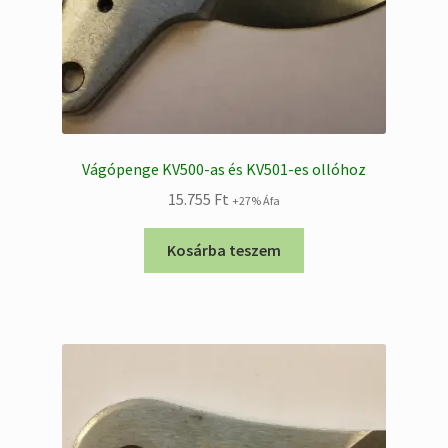
Vágópenge KV500-as és KV501-es ollóhoz
15.755
Ft
+27% Áfa
Kosárba teszem