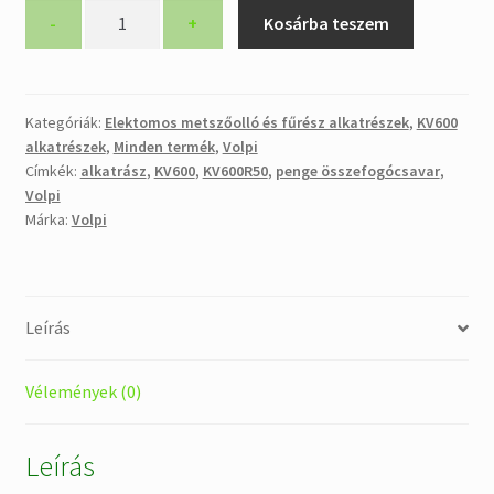
Volpi
-
+
Kosárba teszem
KV600R50
penge
összefogó
csavarkészlet,
Kategóriák:
Elektomos metszőolló és fűrész alkatrészek
,
KV600
alkatrészek
,
Minden termék
,
Volpi
újabb
Címkék:
alkatrász
,
KV600
,
KV600R50
,
penge összefogócsavar
,
KV600
Volpi
elektromos
Márka:
Volpi
metszőollóhoz
mennyiség
Leírás
Vélemények (0)
Leírás