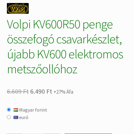
Volpi KV600R50 penge
összefogó csavarkészlet,
újabb KV600 elektromos
metszőollóhoz
Original
Current
6.609
Ft
6.490
Ft
+27% Áfa
price
price
Magyar forint
was:
is:
euró
6.609 Ft.
6.490 Ft.