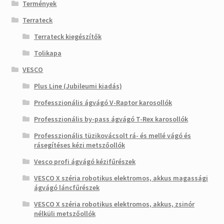
Termények
Terrateck
Terrateck kiegészítők
Tolikapa
VESCO
Plus Line (Jubileumi kiadás)
Professzionális ágvágó V-Raptor karosollók
Professzionális by-pass ágvágó T-Rex karosollók
Professzionális tüzikovácsolt rá- és mellé vágó és
rásegítéses kézi metszőollók
Vesco profi ágvágó kézifűrészek
VESCO X széria robotikus elektromos, akkus magassági
ágvágó láncfűrészek
VESCO X széria robotikus elektromos, akkus, zsinór
nélküli metszőollók