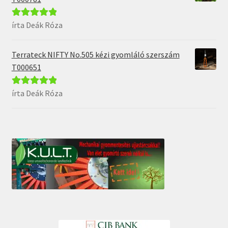
írta Deák Róza
Értékelés:
5
/
5
Terrateck NIFTY No.505 kézi gyomláló szerszám
T000651
írta Deák Róza
Értékelés:
5
/
5