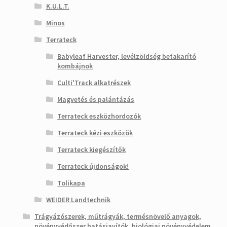
K.U.L.T.
Minos
Terrateck
Babyleaf Harvester, levélzöldség betakarító
kombájnok
Culti'Track alkatrészek
Magvetés és palántázás
Terrateck eszközhordozók
Terrateck kézi eszközök
Terrateck kiegészítők
Terrateck újdonságok!
Tolikapa
WEIDER Landtechnik
Trágyázószerek, műtrágyák, termésnövelő anyagok,
növényvédőszer hatásjavítók, biológiai növényvédelem