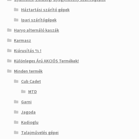
Háztartási szárító gépek
Ipari szárítógépek
Haryo alternáló kaszák
Karmasz
Kiárusítás % !
Különleges Árú AKCIÓS Termékek!
Minden termék
Cub Cadet
MTD
Garni
Jagoda
Kadioglu
Talajművelés gépei