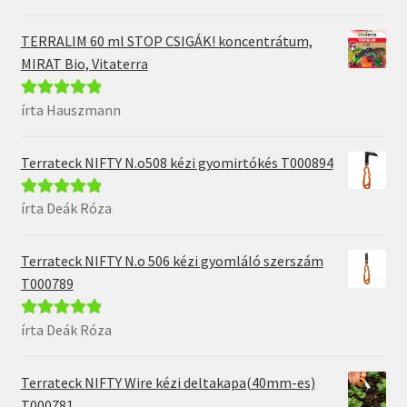
5
TERRALIM 60 ml STOP CSIGÁK! koncentrátum,
MIRAT Bio, Vitaterra
írta Hauszmann
Értékelés:
5
/
5
Terrateck NIFTY N.o508 kézi gyomirtókés T000894
írta Deák Róza
Értékelés:
5
/
5
Terrateck NIFTY N.o 506 kézi gyomláló szerszám
T000789
írta Deák Róza
Értékelés:
5
/
5
Terrateck NIFTY Wire kézi deltakapa(40mm-es)
T000781