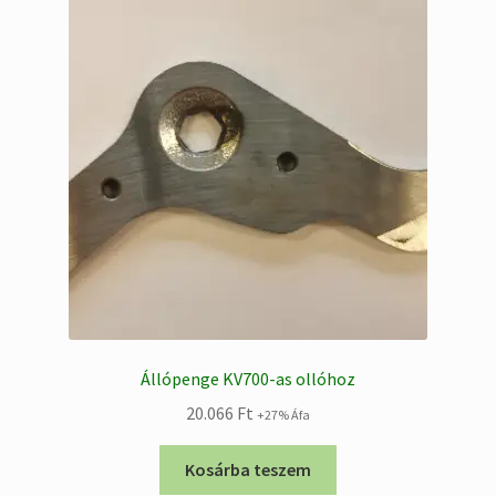
Állópenge KV700-as ollóhoz
20.066
Ft
+27% Áfa
Kosárba teszem