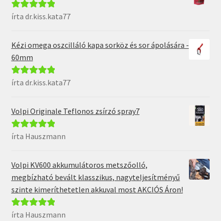
írta dr.kiss.kata77
Értékelés:
5
/
5
Kézi omega oszcilláló kapa sorköz és sor ápolására -
60mm
írta dr.kiss.kata77
Értékelés:
5
/
5
Volpi Originale Teflonos zsírzó spray7
írta Hauszmann
Értékelés:
5
/
5
Volpi KV600 akkumulátoros metszőolló,
megbízható bevált klasszikus, nagyteljesítményű
szinte kimeríthetetlen akkuval most AKCIÓS Áron!
írta Hauszmann
Értékelés:
5
/