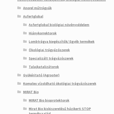
Anorel műtrágyák
Asfertglobal
Asfertglobal biológiai növényvédelem
Hiánykorrektorok
Lombtrágya kiegészítők/ Egyéb termékek
Ökológiai trágyázószerek
Specializált trágyázószerek
Talajkatalizátorok
Gyökéritató (Agrooter)
Komplex vízoldható ökológiai trágyázószerek
MIRAT Bio
MIRAT Bio bioprotektorok
Mirat Bio kiskiszerelésű házikerti STOP
termékcsalád