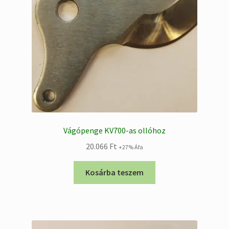
Vágópenge KV700-as ollóhoz
20.066
Ft
+27% Áfa
Kosárba teszem