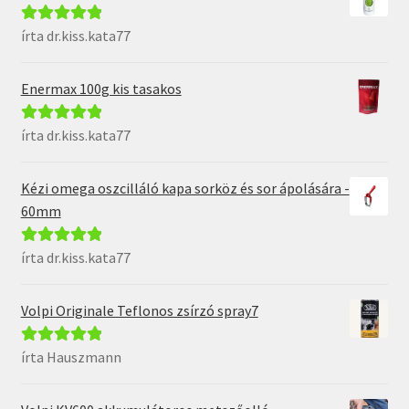
írta dr.kiss.kata77
Értékelés:
5
/
5
Enermax 100g kis tasakos
írta dr.kiss.kata77
Értékelés:
5
/
5
Kézi omega oszcilláló kapa sorköz és sor ápolására -
60mm
írta dr.kiss.kata77
Értékelés:
5
/
5
Volpi Originale Teflonos zsírzó spray7
írta Hauszmann
Értékelés:
5
/
5