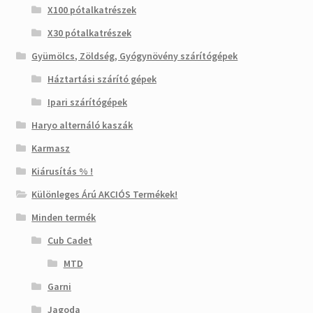
X100 pótalkatrészek
X30 pótalkatrészek
Gyümölcs, Zöldség, Gyógynövény szárítógépek
Háztartási szárító gépek
Ipari szárítógépek
Haryo alternáló kaszák
Karmasz
Kiárusítás % !
Különleges Árú AKCIÓS Termékek!
Minden termék
Cub Cadet
MTD
Garni
Jagoda