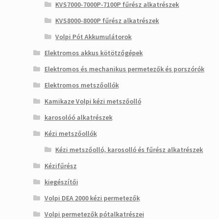
KVS7000-7000P-7100P fűrész alkatrészek
KVS8000-8000P fűrész alkatrészek
Volpi Pót Akkumulátorok
Elektromos akkus kötötzőgépek
Elektromos és mechanikus permetezők és porszórók
Elektromos metszőollók
Kamikaze Volpi kézi metszőolló
karosolóó alkatrészek
Kézi metszőollók
Kézi metszőolló, karosolló és fűrész alkatrészek
Kézifűrész
kiegészítői
Volpi DEA 2000 kézi permetezők
Volpi permetezők pótalkatrészei