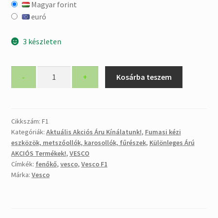
Magyar forint
was:
is:
euró
4.167 Ft.
2.900 Ft.
3 készleten
Vesco
-
+
Kosárba teszem
F1
háromszög
profilú
finom
Cikkszám:
F1
Kategóriák:
Aktuális Akciós Áru Kínálatunk!
,
Fumasi kézi
fenőkő
eszközök, metszőollók, karosollók, fűrészek
,
Különleges Árú
metszőollókhoz
AKCIÓS Termékek!
,
VESCO
3
Címkék:
fenőkő
,
vesco
,
Vesco F1
db-
Márka:
Vesco
os
buborék
csomagolásban
mennyiség