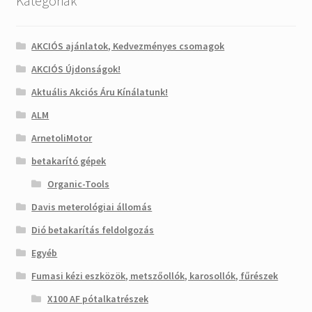
Kategóriák
AKCIÓS ajánlatok, Kedvezményes csomagok
AKCIÓS Újdonságok!
Aktuális Akciós Áru Kínálatunk!
ALM
ArnetoliMotor
betakarító gépek
Organic-Tools
Davis meterológiai állomás
Dió betakarítás feldolgozás
Egyéb
Fumasi kézi eszközök, metszőollók, karosollók, fűrészek
X100 AF pótalkatrészek