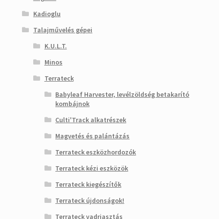
Kadioglu
Talajművelés gépei
K.U.L.T.
Minos
Terrateck
Babyleaf Harvester, levélzöldség betakarító
kombájnok
Culti'Track alkatrészek
Magvetés és palántázás
Terrateck eszközhordozók
Terrateck kézi eszközök
Terrateck kiegészítők
Terrateck újdonságok!
Terrateck vadriasztás