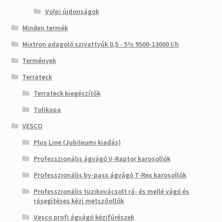
Volpi újdonságok
Minden termék
Mixtron adagoló szivattyúk 0,5 - 5% 9500-13000 l/h
Termények
Terrateck
Terrateck kiegészítők
Tolikapa
VESCO
Plus Line (Jubileumi kiadás)
Professzionális ágvágó V-Raptor karosollók
Professzionális by-pass ágvágó T-Rex karosollók
Professzionális tüzikovácsolt rá- és mellé vágó és
rásegítéses kézi metszőollók
Vesco profi ágvágó kézifűrészek