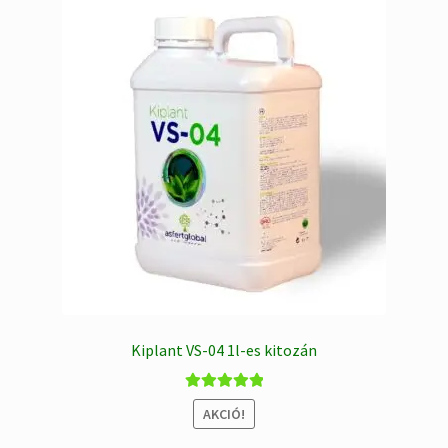
Kiplant VS-04 1l-es kitozán
Értékelés:
AKCIÓ!
5.00
/ 5