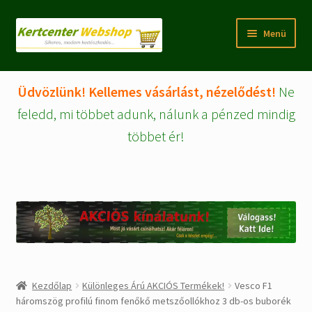
Ugrás
Kilépés
Menü
a
a
navigációhoz
tartalomba
Rólunk
Üdvözlünk! Kellemes vásárlást, nézelődést!
Ne
Fiókom/regisztráció
feledd, mi többet adunk, nálunk a pénzed mindig
többet ér!
Pénztár
Tájékoztatók
Kosár
Expand
WEBSHOP Árucikkek
child
menu
Kezdőlap
Különleges Árú AKCIÓS Termékek!
Vesco F1
Kezdőlap
háromszög profilú finom fenőkő metszőollókhoz 3 db-os buborék