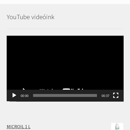
YouTube videóink
Videólejátszó
00:00
00:37
MICROIL 1 L