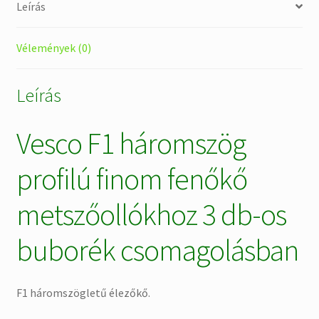
Leírás
Vélemények (0)
Leírás
Vesco F1 háromszög
profilú finom fenőkő
metszőollókhoz 3 db-os
buborék csomagolásban
F1 háromszögletű élezőkő.