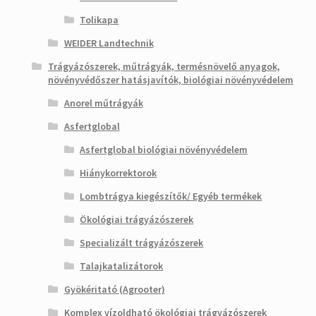
Tolikapa
WEIDER Landtechnik
Trágyázószerek, műtrágyák, termésnövelő anyagok,
növényvédőszer hatásjavítók, biológiai növényvédelem
Anorel műtrágyák
Asfertglobal
Asfertglobal biológiai növényvédelem
Hiánykorrektorok
Lombtrágya kiegészítők/ Egyéb termékek
Ökológiai trágyázószerek
Specializált trágyázószerek
Talajkatalizátorok
Gyökéritató (Agrooter)
Komplex vízoldható ökológiai trágyázószerek