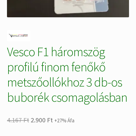
Vesco F1 háromszög
profilú finom fenőkő
metszőollókhoz 3 db-os
buborék csomagolásban
Original
Current
4.167
Ft
2.900
Ft
+27% Áfa
price
price