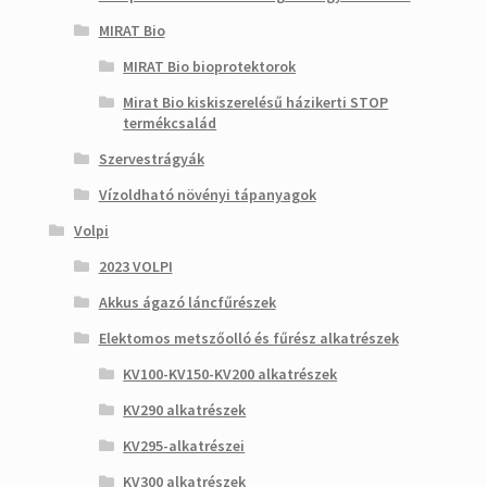
MIRAT Bio
MIRAT Bio bioprotektorok
Mirat Bio kiskiszerelésű házikerti STOP
termékcsalád
Szervestrágyák
Vízoldható növényi tápanyagok
Volpi
2023 VOLPI
Akkus ágazó láncfűrészek
Elektomos metszőolló és fűrész alkatrészek
KV100-KV150-KV200 alkatrészek
KV290 alkatrészek
KV295-alkatrészei
KV300 alkatrészek