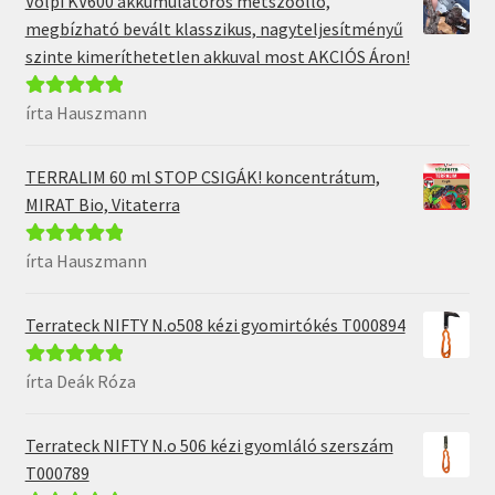
Volpi KV600 akkumulátoros metszőolló,
megbízható bevált klasszikus, nagyteljesítményű
szinte kimeríthetetlen akkuval most AKCIÓS Áron!
írta Hauszmann
Értékelés:
5
/
5
TERRALIM 60 ml STOP CSIGÁK! koncentrátum,
MIRAT Bio, Vitaterra
írta Hauszmann
Értékelés:
5
/
5
Terrateck NIFTY N.o508 kézi gyomirtókés T000894
írta Deák Róza
Értékelés:
5
/
5
Terrateck NIFTY N.o 506 kézi gyomláló szerszám
T000789