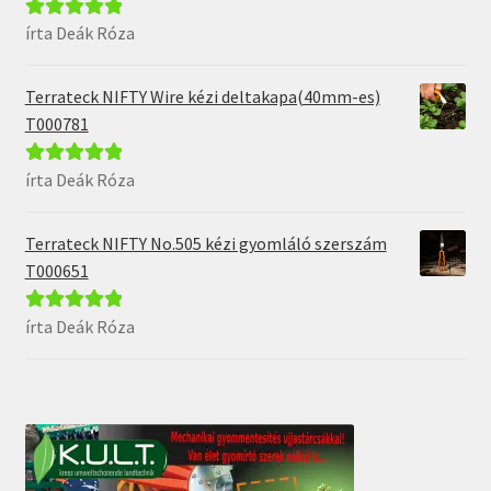
írta Deák Róza
Értékelés:
5
/
5
Terrateck NIFTY Wire kézi deltakapa(40mm-es)
T000781
írta Deák Róza
Értékelés:
5
/
5
Terrateck NIFTY No.505 kézi gyomláló szerszám
T000651
írta Deák Róza
Értékelés:
5
/
5