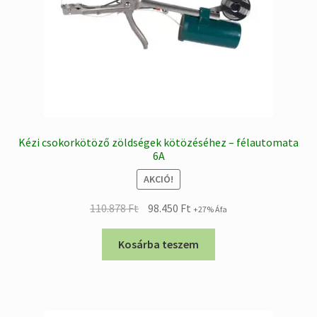
Kézi csokorkötöző zöldségek kötözéséhez – félautomata
6A
AKCIÓ!
Original
Current
110.878
Ft
98.450
Ft
+27% Áfa
price
price
was:
is:
Kosárba teszem
110.878 Ft.
98.450 Ft.