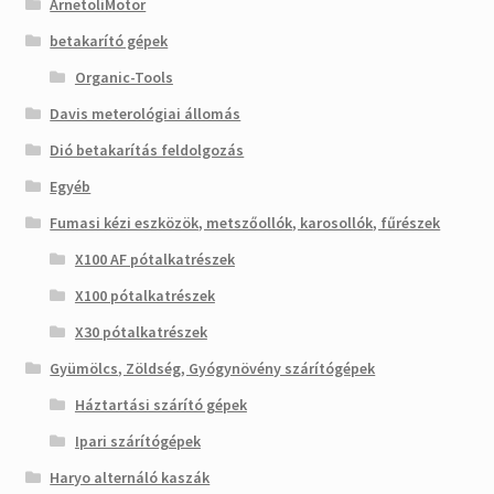
ArnetoliMotor
betakarító gépek
Organic-Tools
Davis meterológiai állomás
Dió betakarítás feldolgozás
Egyéb
Fumasi kézi eszközök, metszőollók, karosollók, fűrészek
X100 AF pótalkatrészek
X100 pótalkatrészek
X30 pótalkatrészek
Gyümölcs, Zöldség, Gyógynövény szárítógépek
Háztartási szárító gépek
Ipari szárítógépek
Haryo alternáló kaszák