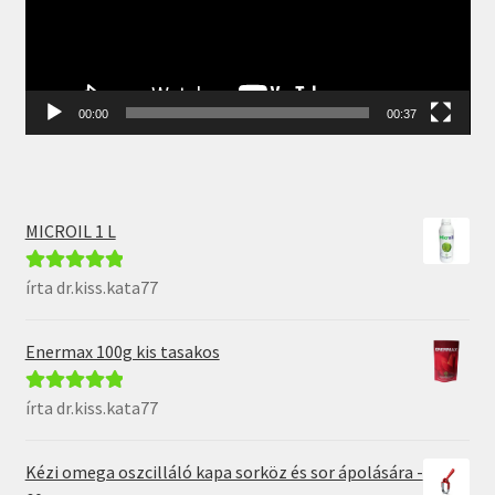
00:00
00:37
MICROIL 1 L
írta dr.kiss.kata77
Értékelés:
5
/
5
Enermax 100g kis tasakos
írta dr.kiss.kata77
Értékelés:
5
/
5
Kézi omega oszcilláló kapa sorköz és sor ápolására -