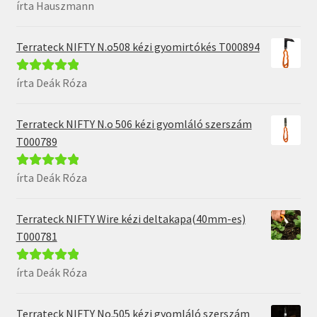
írta Hauszmann
Értékelés:
5
/
5
Terrateck NIFTY N.o508 kézi gyomirtókés T000894
írta Deák Róza
Értékelés:
5
/
5
Terrateck NIFTY N.o 506 kézi gyomláló szerszám
T000789
írta Deák Róza
Értékelés:
5
/
5
Terrateck NIFTY Wire kézi deltakapa(40mm-es)
T000781
írta Deák Róza
Értékelés:
5
/
5
Terrateck NIFTY No.505 kézi gyomláló szerszám