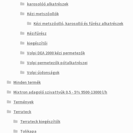
karosolóó alkatrészek
Kézi metszőollók
Kézi metszőolló, karosolló és fűrész alkatrészek
Kézifűrész
kiegészítői
Volpi DEA 2000 kézi permetezők
Volpi permetezők pótalkatrészei
Volpi újdonságok
Minden termék
Mixtron adagoló szivattyúk 0,5 - 5% 9500-13000 l/h
Termények
Terrateck
Terrateck kiegészítők
Tolikapa