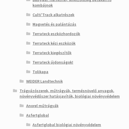
kombájnok
Culti'Track alkatrészek
Magvetés és palántázás
Terrateck eszközhordozók
Terrateck kézi eszközök
Terrateck kiegészítők
Terrateck újdonságok!
Tolikapa
WEIDER Landtechnik
Trágyázószerek, műtrágyák, termésnövelő anyagok,
növényvédőszer hatásjavítók, biológiai növényvédelem
Anorel műtrágyák
Asfertglobal
Asfertglobal biológiai növényvédelem