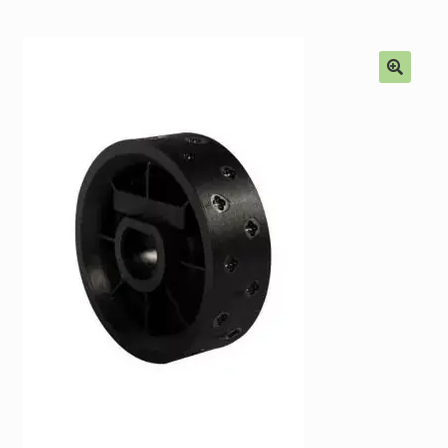
Alkatrészek
Kiárusítás % !
🔍
AKCIÓS Újdonságok!