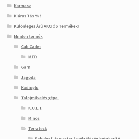
Karmasz
Kiárusítás % !
Különleges Árú AKCIÓS Termékek!
Minden termék
Cub Cadet
MTD
Garni
Jagoda
Kadioglu
Talajművelés gépei
K.U.L.T.
Minos
Terrateck
Babyleaf Harvester, levélzöldség betakarító