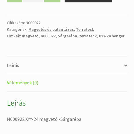
24
magvető
-
Cikkszám:
N000922
Kategóriák:
Magvetés és palántázás
,
Terrateck
Sárgarépa
Címkék:
magvető
,
n000922
,
Sárgarépa
,
terrateck
,
XYY-24 henger
mennyiség
Leírás
Vélemények (0)
Leírás
N000922 XYY-24 magvető -Sárgarépa