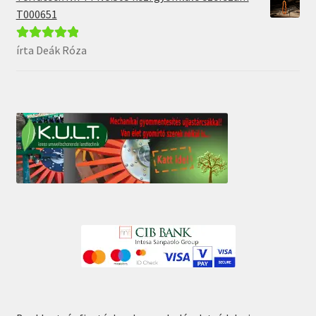
T000651
írta Deák Róza
Értékelés:
5
/
5