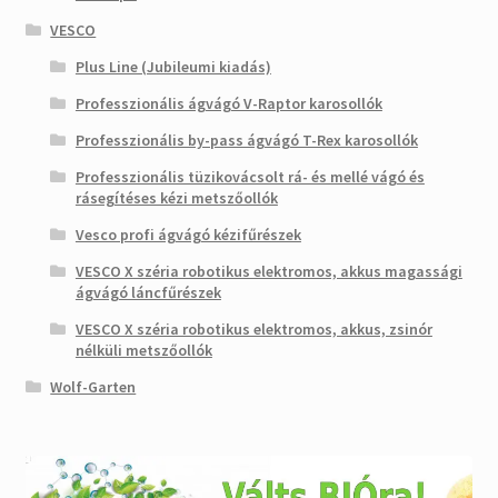
VESCO
Plus Line (Jubileumi kiadás)
Professzionális ágvágó V-Raptor karosollók
Professzionális by-pass ágvágó T-Rex karosollók
Professzionális tüzikovácsolt rá- és mellé vágó és
rásegítéses kézi metszőollók
Vesco profi ágvágó kézifűrészek
VESCO X széria robotikus elektromos, akkus magassági
ágvágó láncfűrészek
VESCO X széria robotikus elektromos, akkus, zsinór
nélküli metszőollók
Wolf-Garten