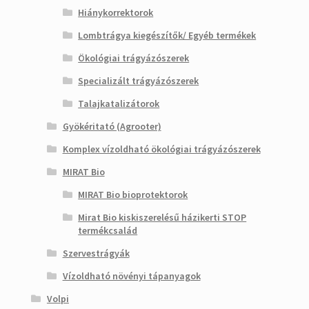
Hiánykorrektorok
Lombtrágya kiegészítők/ Egyéb termékek
Ökológiai trágyázószerek
Specializált trágyázószerek
Talajkatalizátorok
Gyökéritató (Agrooter)
Komplex vízoldható ökológiai trágyázószerek
MIRAT Bio
MIRAT Bio bioprotektorok
Mirat Bio kiskiszerelésű házikerti STOP
termékcsalád
Szervestrágyák
Vízoldható növényi tápanyagok
Volpi