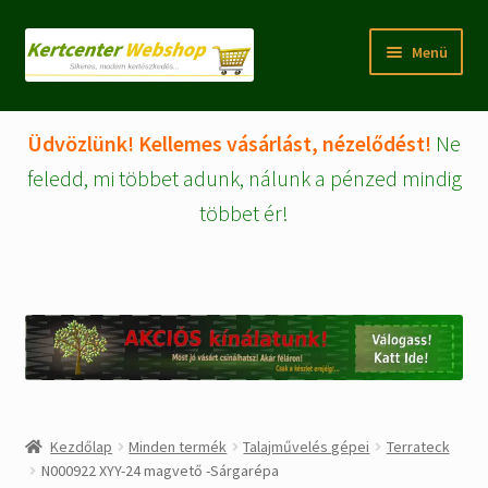
Ugrás
Kilépés
Menü
a
a
navigációhoz
tartalomba
Rólunk
Üdvözlünk! Kellemes vásárlást, nézelődést!
Ne
Fiókom/regisztráció
feledd, mi többet adunk, nálunk a pénzed mindig
többet ér!
Pénztár
Tájékoztatók
Kosár
Expand
WEBSHOP Árucikkek
child
menu
Kezdőlap
Minden termék
Talajművelés gépei
Terrateck
Kezdőlap
N000922 XYY-24 magvető -Sárgarépa