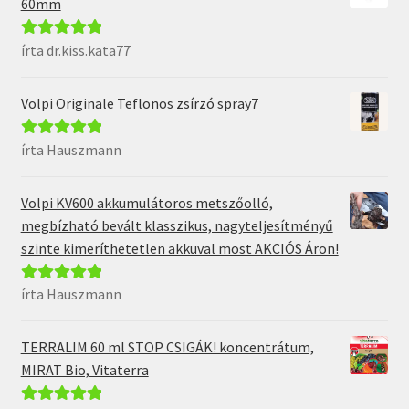
60mm
írta dr.kiss.kata77
Értékelés:
5
/
5
Volpi Originale Teflonos zsírzó spray7
írta Hauszmann
Értékelés:
5
/
5
Volpi KV600 akkumulátoros metszőolló,
megbízható bevált klasszikus, nagyteljesítményű
szinte kimeríthetetlen akkuval most AKCIÓS Áron!
írta Hauszmann
Értékelés:
5
/
5
TERRALIM 60 ml STOP CSIGÁK! koncentrátum,
MIRAT Bio, Vitaterra