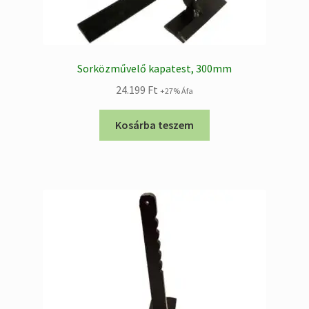
Sorközművelő kapatest, 300mm
24.199
Ft
+27% Áfa
Kosárba teszem