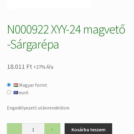
N000922 XYY-24 magvető
-Sárgarépa
18.011
Ft
+27% Áfa
Magyar forint
euró
Engedélyezett utánrendelésre
N000922
-
+
Kosárba teszem
XYY-