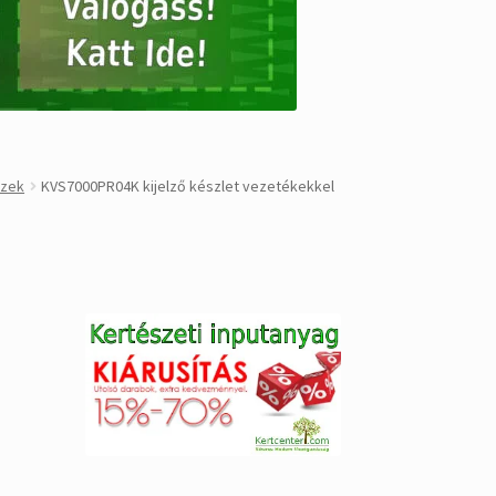
szek
KVS7000PR04K kijelző készlet vezetékekkel