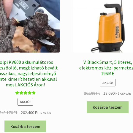
olpi KV600 akkumulátoros
V. Black Smart, 5 literes,
szőolló, megbízható bevált
elektromos kézi permete
asszikus, nagyteljesítményű
19SME
nte kimeríthetetlen akkuval
AKCIÓ!
most AKCIÓS Áron!
Original
Current
26.188
Ft
18.690
Ft
+27% Áfa
Értékelés:
price
price
AKCIÓ!
5.00
/ 5
was:
is:
Kosárba teszem
Original
Current
343.176
Ft
202.400
Ft
26.188 Ft.
18.690 F
+27% Áfa
price
price
was:
is:
Kosárba teszem
343.176 Ft.
202.400 Ft.