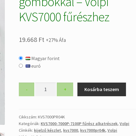
gombokkal – Volpi
KVS7000 fűrészhez
19.668
Ft
+27% Áfa
Magyar forint
euró
KVS7000PR04K
-
+
Kosárba teszem
kijelző
készlet
vezetékekkel
és
Cikkszám:
KVS7000PR04K
Kategóriák:
KVS7000-7000P-7100P fűrész alkatrészek
,
Volpi
gombokkal
Címkék:
kijelző készlet
,
kvs7000
,
kvs7000pr04k
,
Volpi
-