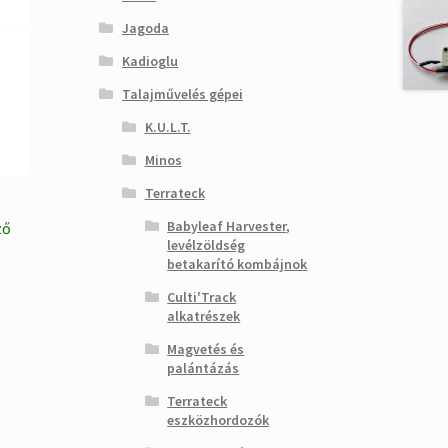
Jagoda
Kadioglu
Talajművelés gépei
K.U.L.T.
Minos
Terrateck
Babyleaf Harvester,
ző
levélzöldség
betakarító kombájnok
Culti'Track
alkatrészek
Magvetés és
palántázás
t.
Terrateck
eszközhordozók