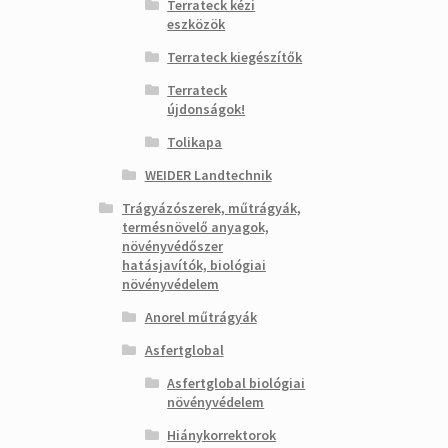
Terrateck kézi
eszközök
Terrateck kiegészítők
Terrateck
újdonságok!
Tolikapa
WEIDER Landtechnik
Trágyázószerek, műtrágyák,
termésnövelő anyagok,
növényvédőszer
hatásjavítók, biológiai
növényvédelem
Anorel műtrágyák
Asfertglobal
Asfertglobal biológiai
növényvédelem
Hiánykorrektorok