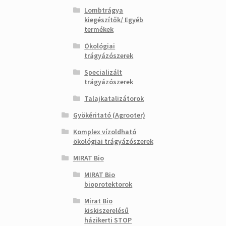
Lombtrágya
kiegészítők/ Egyéb
termékek
Ökológiai
trágyázószerek
Specializált
trágyázószerek
Talajkatalizátorok
Gyökéritató (Agrooter)
Komplex vízoldható
ökológiai trágyázószerek
MIRAT Bio
MIRAT Bio
bioprotektorok
Mirat Bio
kiskiszerelésű
házikerti STOP