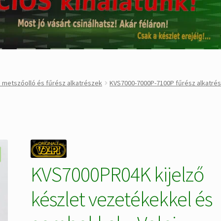
 metszőolló és fűrész alkatrészek
KVS7000-7000P-7100P fűrész alkatré
KVS7000PR04K kijelző
készlet vezetékekkel és