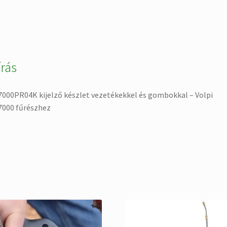
írás
000PR04K kijelző készlet vezetékekkel és gombokkal – Volpi
7000 fűrészhez