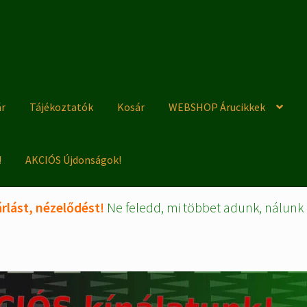
ár
Tájékoztatók
Kosár
WEBSHOP Árucikkek
!
AKCIÓS Újdonságok!
rlást, nézelődést!
Ne feledd, mi többet adunk, nálunk 