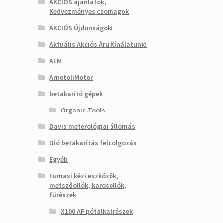
AKCIÓS ajánlatok,
Kedvezményes csomagok
AKCIÓS Újdonságok!
Aktuális Akciós Áru Kínálatunk!
ALM
ArnetoliMotor
betakarító gépek
Organic-Tools
Davis meterológiai állomás
Dió betakarítás feldolgozás
Egyéb
Fumasi kézi eszközök,
metszőollók, karosollók,
fűrészek
X100 AF pótalkatrészek