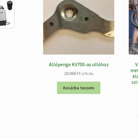
Állópenge KV700-as ollóhoz
V
met
20.066
Ft
+27% Áfa
kl
szi
Kosárba teszem