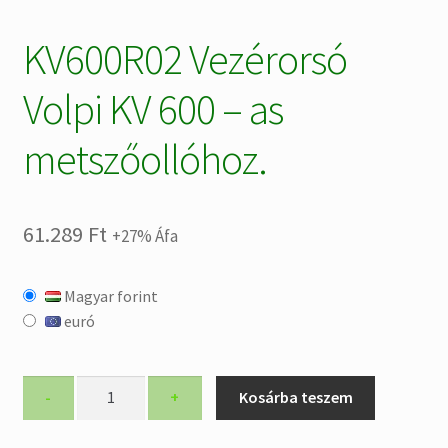
KV600R02 Vezérorsó
Volpi KV 600 – as
metszőollóhoz.
61.289
Ft
+27% Áfa
Magyar forint
euró
KV600R02
-
+
Kosárba teszem
Vezérorsó
Volpi