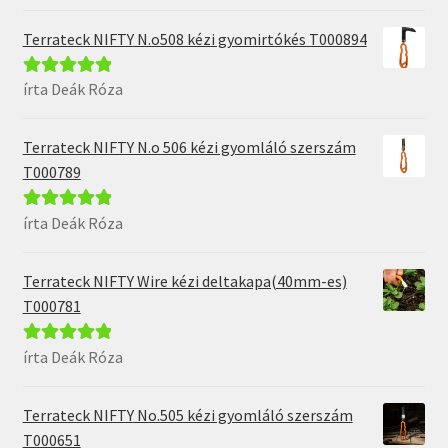
5
Terrateck NIFTY N.o508 kézi gyomirtókés T000894
írta Deák Róza
Értékelés:
5
/
5
Terrateck NIFTY N.o 506 kézi gyomláló szerszám
T000789
írta Deák Róza
Értékelés:
5
/
5
Terrateck NIFTY Wire kézi deltakapa(40mm-es)
T000781
írta Deák Róza
Értékelés:
5
/
5
Terrateck NIFTY No.505 kézi gyomláló szerszám
T000651