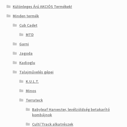
Különleges Árú AKCIÓS Termékek!
Minden termék
Cub Cadet
MTD
Garni
Jagoda
Kadioglu
Talajművelés gépei
K.U.L.T.
Minos
Terrateck
Babyleaf Harvester, levélzöldség betakarító
kombájnok
Culti'Track alkatrészek