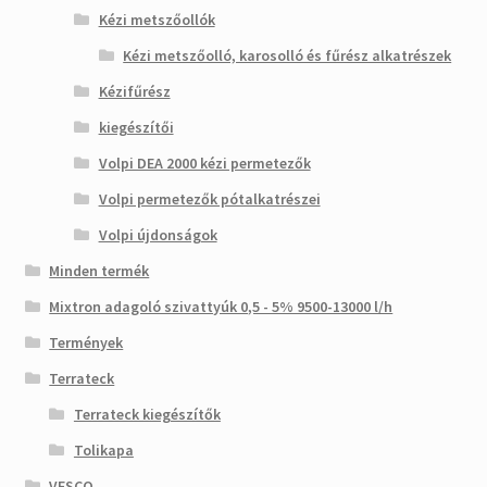
Kézi metszőollók
Kézi metszőolló, karosolló és fűrész alkatrészek
Kézifűrész
kiegészítői
Volpi DEA 2000 kézi permetezők
Volpi permetezők pótalkatrészei
Volpi újdonságok
Minden termék
Mixtron adagoló szivattyúk 0,5 - 5% 9500-13000 l/h
Termények
Terrateck
Terrateck kiegészítők
Tolikapa
VESCO