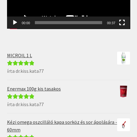
00:00
00:37
MICROIL 1 L
írta dr.kiss.kata77
Értékelés:
5
/
5
Enermax 100g kis tasakos
írta dr.kiss.kata77
Értékelés:
5
/
5
Kézi omega oszcilláló kapa sorköz és sor ápolására -
60mm