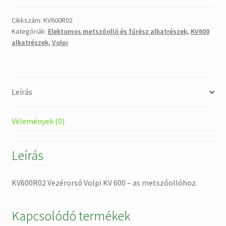
KV
600
Cikkszám:
KV600R02
Kategóriák:
Elektomos metszőolló és fűrész alkatrészek
,
KV600
-
alkatrészek
,
Volpi
as
metszőollóhoz.
mennyiség
Leírás
Vélemények (0)
Leírás
KV600R02 Vezérorsó Volpi KV 600 – as metszőollóhoz.
Kapcsolódó termékek