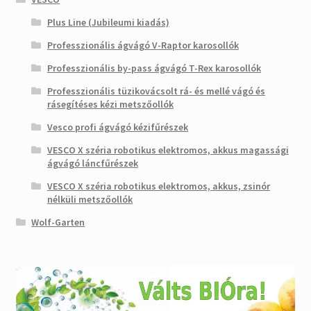
Plus Line (Jubileumi kiadás)
Professzionális ágvágó V-Raptor karosollók
Professzionális by-pass ágvágó T-Rex karosollók
Professzionális tüzikovácsolt rá- és mellé vágó és
rásegítéses kézi metszőollók
Vesco profi ágvágó kézifűrészek
VESCO X széria robotikus elektromos, akkus magassági
ágvágó láncfűrészek
VESCO X széria robotikus elektromos, akkus, zsinór
nélküli metszőollók
Wolf-Garten