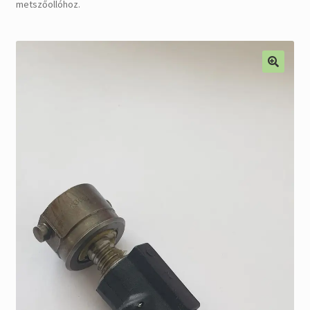
metszőollóhoz.
Alkatrészek
Kiárusítás % !
AKCIÓS Újdonságok!