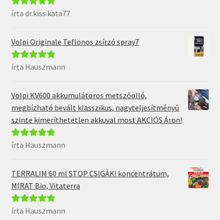
írta dr.kiss.kata77
Értékelés:
5
/
5
Volpi Originale Teflonos zsírzó spray7
írta Hauszmann
Értékelés:
5
/
5
Volpi KV600 akkumulátoros metszőolló,
megbízható bevált klasszikus, nagyteljesítményű
szinte kimeríthetetlen akkuval most AKCIÓS Áron!
írta Hauszmann
Értékelés:
5
/
5
TERRALIM 60 ml STOP CSIGÁK! koncentrátum,
MIRAT Bio, Vitaterra
írta Hauszmann
Értékelés:
5
/