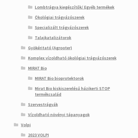
Lombtrágya kiegészítők/ Egyéb termékek
Ökológiai trágyázószerek
Specializált trágyázószerek
Talajkatalizátorok
Gyökéritató (Agrooter)
Komplex vízoldható ökológiai trágyázószerek
MIRAT Bio
MIRAT Bio bioprotektorok
Mirat Bio kiskiszerelésű házikerti STOP
termékcsalád
Szervestrágyák
Vízoldható növényi tápanyagok
Volpi
2023 VOLPI