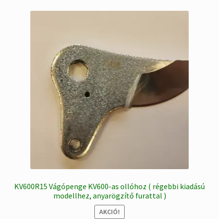
KV600R15 Vágópenge KV600-as ollóhoz ( régebbi kiadású
modellhez, anyarögzítő furattal )
AKCIÓ!