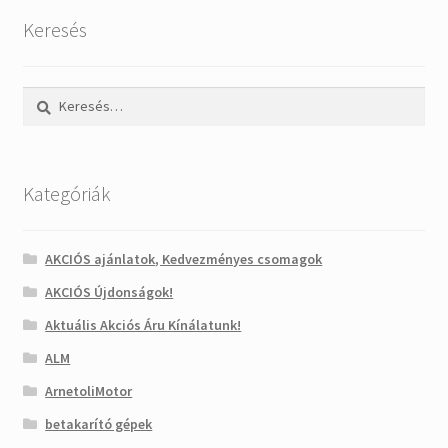
Keresés
Keresés:
Kategóriák
AKCIÓS ajánlatok, Kedvezményes csomagok
AKCIÓS Újdonságok!
Aktuális Akciós Áru Kínálatunk!
ALM
ArnetoliMotor
betakarító gépek