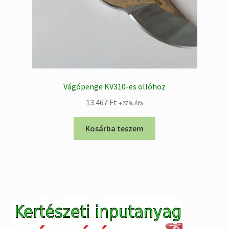
Vágópenge KV310-es ollóhoz
13.467
Ft
+27% Áfa
Kosárba teszem