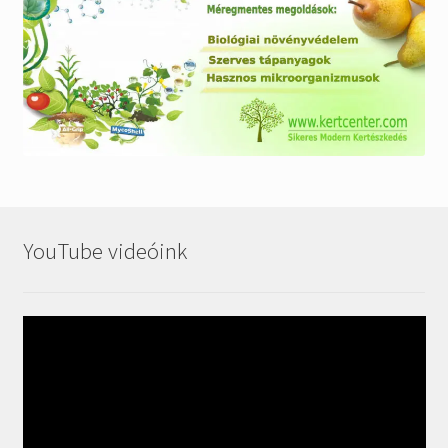
YouTube videóink
Videólejátszó