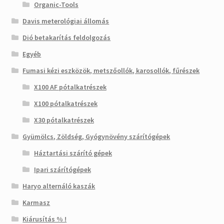
Organic-Tools
Davis meterológiai állomás
Dió betakarítás feldolgozás
Egyéb
Fumasi kézi eszközök, metszőollók, karosollók, fűrészek
X100 AF pótalkatrészek
X100 pótalkatrészek
X30 pótalkatrészek
Gyümölcs, Zöldség, Gyógynövény szárítógépek
Háztartási szárító gépek
Ipari szárítógépek
Haryo alternáló kaszák
Karmasz
Kiárusítás % !