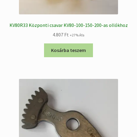
KV80R33 Központi csavar KV80-100-150-200-as ollókhoz
4.807
Ft
+27% Áfa
Kosárba teszem