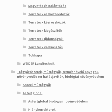
Magvetés és palántázás
Terrateck eszközhordozók
Terrateck kézi eszközök
Terrateck kiegészítők
Terrateck újdonságok!
Terrateck vadriasztás
Tolikapa
WEIDER Landtechnik
Trágyázószerek, műtrágyák, termésnövelő anyagok,
növényvédőszer hatásjavítók, biológiai növényvédelem
Anorel műtrágyák
Asfertglobal
Asfertglobal biológiai növényvédelem
Hiánykorrektorok