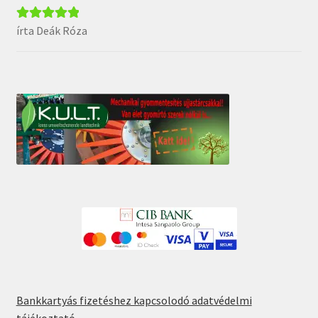
írta Deák Róza
Értékelés:
5
/
5
Bankkartyás fizetéshez kapcsolodó adatvédelmi
tájékoztató