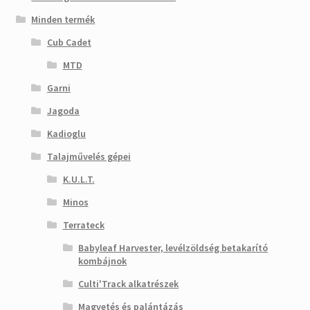
Minden termék
Cub Cadet
MTD
Garni
Jagoda
Kadioglu
Talajművelés gépei
K.U.L.T.
Minos
Terrateck
Babyleaf Harvester, levélzöldség betakarító
kombájnok
Culti'Track alkatrészek
Magvetés és palántázás