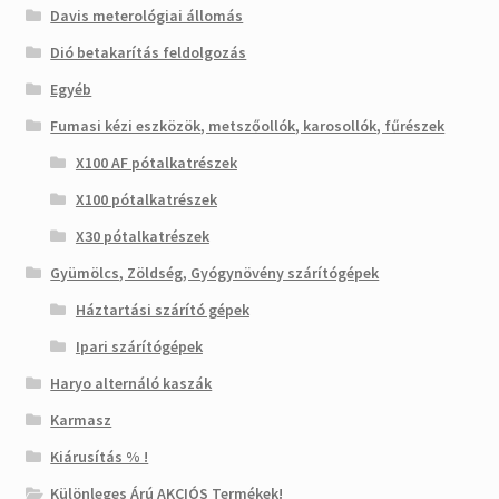
Davis meterológiai állomás
Dió betakarítás feldolgozás
Egyéb
Fumasi kézi eszközök, metszőollók, karosollók, fűrészek
X100 AF pótalkatrészek
X100 pótalkatrészek
X30 pótalkatrészek
Gyümölcs, Zöldség, Gyógynövény szárítógépek
Háztartási szárító gépek
Ipari szárítógépek
Haryo alternáló kaszák
Karmasz
Kiárusítás % !
Különleges Árú AKCIÓS Termékek!