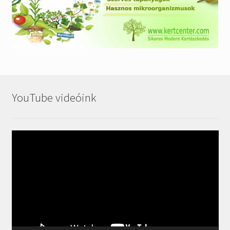
YouTube videóink
Videólejátszó