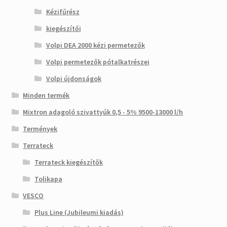
Kézifűrész
kiegészítői
Volpi DEA 2000 kézi permetezők
Volpi permetezők pótalkatrészei
Volpi újdonságok
Minden termék
Mixtron adagoló szivattyúk 0,5 - 5% 9500-13000 l/h
Termények
Terrateck
Terrateck kiegészítők
Tolikapa
VESCO
Plus Line (Jubileumi kiadás)