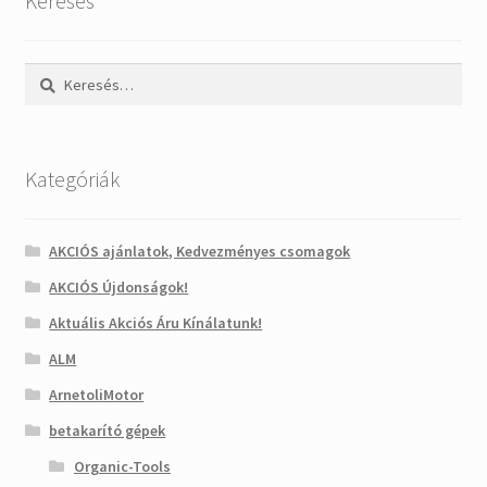
Keresés
Keresés:
Kategóriák
AKCIÓS ajánlatok, Kedvezményes csomagok
AKCIÓS Újdonságok!
Aktuális Akciós Áru Kínálatunk!
ALM
ArnetoliMotor
betakarító gépek
Organic-Tools