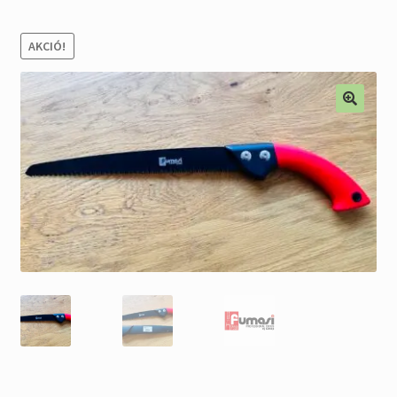
Alkatrészek
AKCIÓ!
Kiárusítás % !
AKCIÓS Újdonságok!