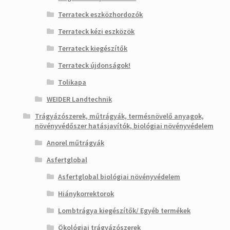
Terrateck eszközhordozók
Terrateck kézi eszközök
Terrateck kiegészítők
Terrateck újdonságok!
Tolikapa
WEIDER Landtechnik
Trágyázószerek, műtrágyák, termésnövelő anyagok,
növényvédőszer hatásjavítók, biológiai növényvédelem
Anorel műtrágyák
Asfertglobal
Asfertglobal biológiai növényvédelem
Hiánykorrektorok
Lombtrágya kiegészítők/ Egyéb termékek
Ökológiai trágyázószerek