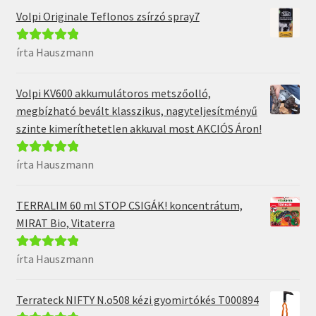
Volpi Originale Teflonos zsírzó spray7
írta Hauszmann
Értékelés:
5
/
5
Volpi KV600 akkumulátoros metszőolló,
megbízható bevált klasszikus, nagyteljesítményű
szinte kimeríthetetlen akkuval most AKCIÓS Áron!
írta Hauszmann
Értékelés:
5
/
5
TERRALIM 60 ml STOP CSIGÁK! koncentrátum,
MIRAT Bio, Vitaterra
írta Hauszmann
Értékelés:
5
/
5
Terrateck NIFTY N.o508 kézi gyomirtókés T000894