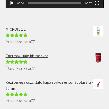
00:00
00:37
MICROIL 1 L
írta dr.kiss.kata77
Értékelés:
5
/
5
Enermax 100g kis tasakos
írta dr.kiss.kata77
Értékelés:
5
/
5
Kézi omega oszcilláló kapa sorköz és sor ápolására -
60mm
írta dr.kiss.kata77
Értékelés:
5
/
5