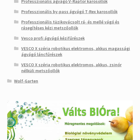
Professzionális ágvágó V-Raptor karosollók
Professzionális by-pass ágvágó T-Rex karosollók
Professzionális tüzikovácsolt rá- és mellé vágó és
rásegítéses kézi metszőollók
Vesco profi ágvágó kézifűrészek
VESCO X széria robotikus elektromos, akkus magassági
ágvágó láncfűrészek
VESCO X széria robotikus elektromos, akkus, zsinór
nélküli metszőollók
Wolf-Garten