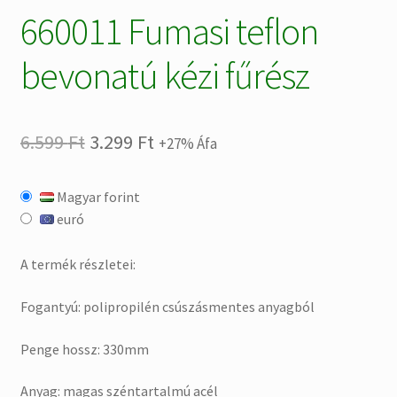
660011 Fumasi teflon
bevonatú kézi fűrész
Original
Current
6.599
Ft
3.299
Ft
+27% Áfa
price
price
Magyar forint
was:
is:
euró
6.599 Ft.
3.299 Ft.
A termék részletei:
Fogantyú: polipropilén csúszásmentes anyagból
Penge hossz: 330mm
Anyag: magas széntartalmú acél