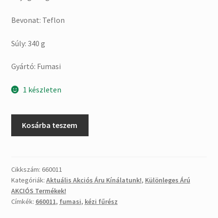
Bevonat: Teflon
Súly: 340 g
Gyártó: Fumasi
1 készleten
660011
Kosárba teszem
Fumasi
teflon
bevonatú
kézi
Cikkszám:
660011
Kategóriák:
Aktuális Akciós Áru Kínálatunk!
,
Különleges Árú
fűrész
AKCIÓS Termékek!
mennyiség
Címkék:
660011
,
fumasi
,
kézi fűrész