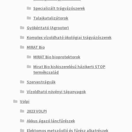
Specializált trágyázószerek
Talajkatalizátorok
Gyökéritató (Agrooter)
Komplex vízoldható ökológiai trágyázószerek
MIRAT Bio
MIRAT Bio bioprotektorok
Mirat Bio kiskiszerelésű házikerti STOP
termékcsalád
Szervestrágyák
Vízoldható növényi tápanyagok
Volpi
2023 VOLPI
Akkus ágazó láncfűrészek
Elektomos metszőolló és fűrész alkatrészek