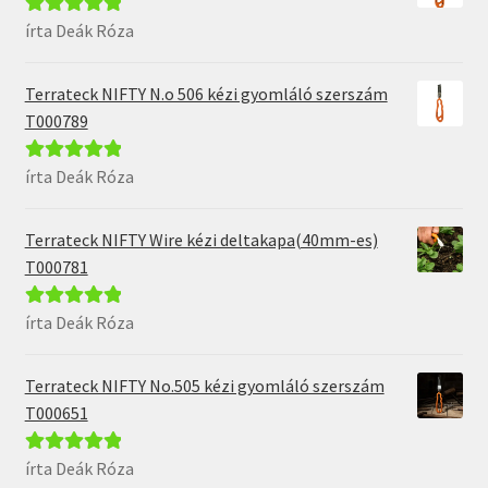
írta Deák Róza
Értékelés:
5
/
5
Terrateck NIFTY N.o 506 kézi gyomláló szerszám
T000789
írta Deák Róza
Értékelés:
5
/
5
Terrateck NIFTY Wire kézi deltakapa(40mm-es)
T000781
írta Deák Róza
Értékelés:
5
/
5
Terrateck NIFTY No.505 kézi gyomláló szerszám
T000651
írta Deák Róza
Értékelés:
5
/