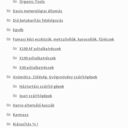
Organic-Tools
Davis meterológiai állomás
Dió betakarítás feldolgozás
Egyéb
Fumasi kézi eszközök, metszőollók, karosollók, fűrészek
X100 AF pótalkatrészek
X100 pótalkatrészek
X30 pótalkatrészek
Gyümölcs, Zöldség, Gyógynövény szárítógépek
Háztartási szárító gépek
Ipari szárítógépek
Haryo alternáló kaszák
Karmasz
Kiárusítás % !