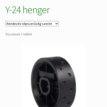
Y-24 henger
Alkatrészek
Kiárusítás % !
AKCIÓS Újdonságok!
Összesen 1 találat