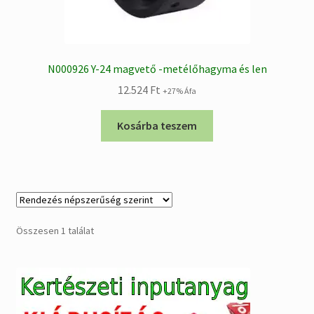
N000926 Y-24 magvető -metélőhagyma és len
12.524
Ft
+27% Áfa
Kosárba teszem
Összesen 1 találat