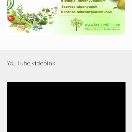
YouTube videóink
Videólejátszó