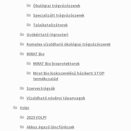
Ökológiai trágyázószerek
Specializált trágyázószerek
Talajkatalizátorok
Gyökéritató (Agrooter)
Komplex vízoldható ökológiai trágyázószerek
MIRAT Bio
MIRAT Bio bioprotektorok
Mirat Bio kiskiszerelésű házikerti STOP
termékcsalád
Szervestrágyák
Vízoldható növényi tápanyagok
Volpi
2023 VOLPI
Akkus ágazó láncfűrészek