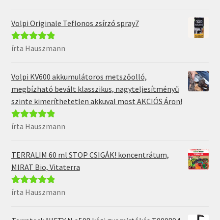
5
Volpi Originale Teflonos zsírzó spray7
írta Hauszmann
Értékelés:
5
/
5
Volpi KV600 akkumulátoros metszőolló,
megbízható bevált klasszikus, nagyteljesítményű
szinte kimeríthetetlen akkuval most AKCIÓS Áron!
írta Hauszmann
Értékelés:
5
/
5
TERRALIM 60 ml STOP CSIGÁK! koncentrátum,
MIRAT Bio, Vitaterra
írta Hauszmann
Értékelés:
5
/
5