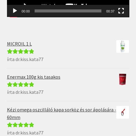
00:00
00:37
MICROIL 1 L
írta dr.kiss.kata77
Értékelés:
5
/
5
Enermax 100g kis tasakos
írta dr.kiss.kata77
Értékelés:
5
/
5
Kézi omega oszcilláló kapa sorköz és sor ápolására -
60mm
írta dr.kiss.kata77
Értékelés:
5
/