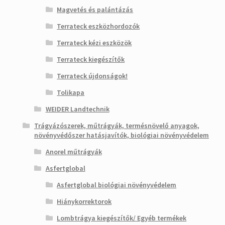
Magvetés és palántázás
Terrateck eszközhordozók
Terrateck kézi eszközök
Terrateck kiegészítők
Terrateck újdonságok!
Tolikapa
WEIDER Landtechnik
Trágyázószerek, műtrágyák, termésnövelő anyagok,
növényvédőszer hatásjavítók, biológiai növényvédelem
Anorel műtrágyák
Asfertglobal
Asfertglobal biológiai növényvédelem
Hiánykorrektorok
Lombtrágya kiegészítők/ Egyéb termékek