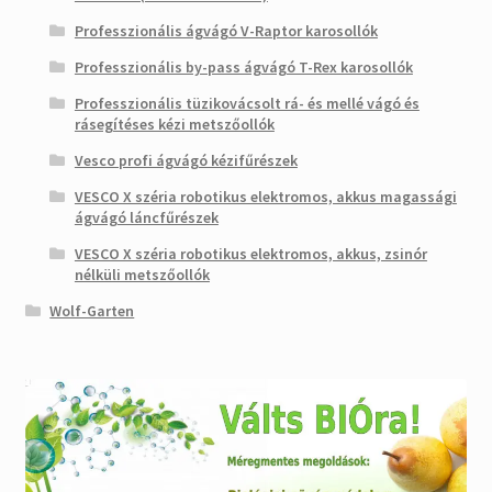
Professzionális ágvágó V-Raptor karosollók
Professzionális by-pass ágvágó T-Rex karosollók
Professzionális tüzikovácsolt rá- és mellé vágó és
rásegítéses kézi metszőollók
Vesco profi ágvágó kézifűrészek
VESCO X széria robotikus elektromos, akkus magassági
ágvágó láncfűrészek
VESCO X széria robotikus elektromos, akkus, zsinór
nélküli metszőollók
Wolf-Garten