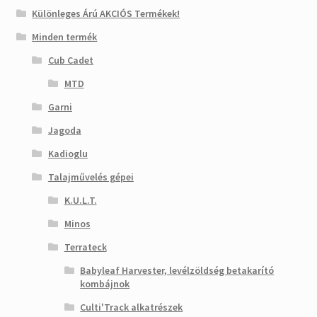
Különleges Árú AKCIÓS Termékek!
Minden termék
Cub Cadet
MTD
Garni
Jagoda
Kadioglu
Talajművelés gépei
K.U.L.T.
Minos
Terrateck
Babyleaf Harvester, levélzöldség betakarító
kombájnok
Culti'Track alkatrészek