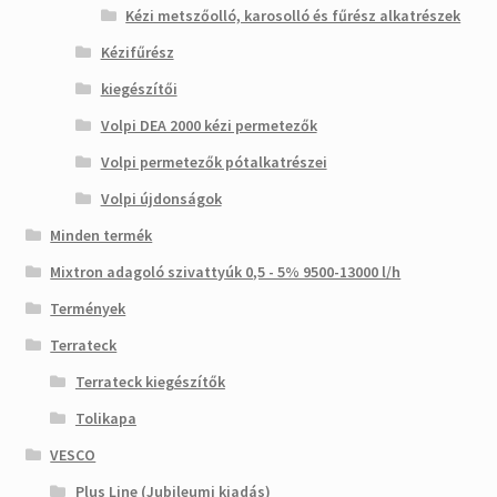
Kézi metszőolló, karosolló és fűrész alkatrészek
Kézifűrész
kiegészítői
Volpi DEA 2000 kézi permetezők
Volpi permetezők pótalkatrészei
Volpi újdonságok
Minden termék
Mixtron adagoló szivattyúk 0,5 - 5% 9500-13000 l/h
Termények
Terrateck
Terrateck kiegészítők
Tolikapa
VESCO
Plus Line (Jubileumi kiadás)