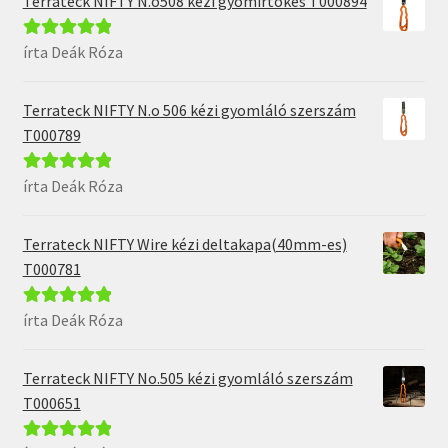
Terrateck NIFTY N.o508 kézi gyomirtókés T000894
írta Deák Róza
Értékelés:
5
/
5
Terrateck NIFTY N.o 506 kézi gyomláló szerszám
T000789
írta Deák Róza
Értékelés:
5
/
5
Terrateck NIFTY Wire kézi deltakapa(40mm-es)
T000781
írta Deák Róza
Értékelés:
5
/
5
Terrateck NIFTY No.505 kézi gyomláló szerszám
T000651