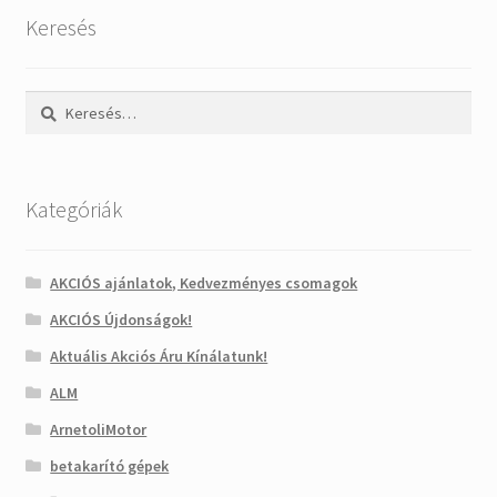
Keresés
Keresés:
Kategóriák
AKCIÓS ajánlatok, Kedvezményes csomagok
AKCIÓS Újdonságok!
Aktuális Akciós Áru Kínálatunk!
ALM
ArnetoliMotor
betakarító gépek