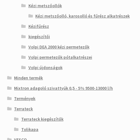
Kézi metszőollók
Kézi metszőolló, karosolló és fűrész alkatrészek
Kézifűrész
kiegészítői
Volpi DEA 2000 kézi permetezők
Volpi permetezők pótalkatrészei
Volpi újdonságok
Minden termék
Mixtron adagoló szivattyúk 0,5 - 5% 9500-13000 l/h
Termények
Terrateck
Terrateck kiegészítők
Tolikapa
VESCO