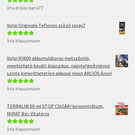
írta dr.kiss.kata77
Értékelés:
5
/
5
Volpi Originale Teflonos zsírzó spray7
írta Hauszmann
Értékelés:
5
/
5
Volpi KV600 akkumulátoros metszőolló,
megbízható bevált klasszikus, nagyteljesítményű
szinte kimeríthetetlen akkuval most AKCIÓS Áron!
írta Hauszmann
Értékelés:
5
/
5
TERRALIM 60 ml STOP CSIGÁK! koncentrátum,
MIRAT Bio, Vitaterra
írta Hauszmann
Értékelés:
5
/