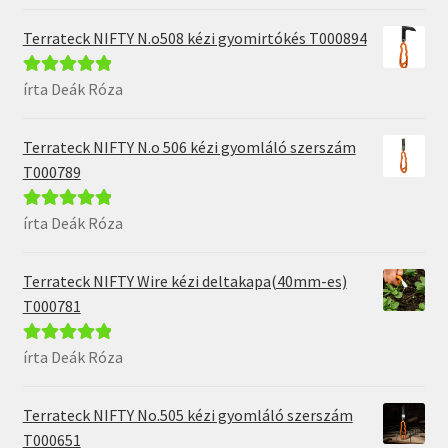
5
Terrateck NIFTY N.o508 kézi gyomirtókés T000894
írta Deák Róza
Értékelés:
5
/
5
Terrateck NIFTY N.o 506 kézi gyomláló szerszám
T000789
írta Deák Róza
Értékelés:
5
/
5
Terrateck NIFTY Wire kézi deltakapa(40mm-es)
T000781
írta Deák Róza
Értékelés:
5
/
5
Terrateck NIFTY No.505 kézi gyomláló szerszám
T000651