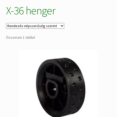
X-36 henger
Alkatrészek
Kiárusítás % !
AKCIÓS Újdonságok!
Összesen 1 találat