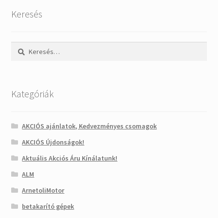
Keresés
Keresés:
Kategóriák
AKCIÓS ajánlatok, Kedvezményes csomagok
AKCIÓS Újdonságok!
Aktuális Akciós Áru Kínálatunk!
ALM
ArnetoliMotor
betakarító gépek