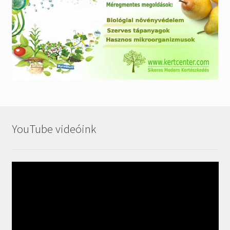
YouTube videóink
Videólejátszó