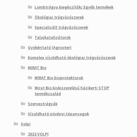
Lombtrágya kiegészítők/ Egyéb termékek
Ökológiai trágyázószerek
Specializált trágyázószerek
Talajkatalizátorok
Gyökéritató (Agrooter)
Komplex vízoldható ökológiai trágyázószerek
MIRAT Bio
MIRAT Bio bioprotektorok
Mirat Bio kiskiszerelésű házikerti STOP
termékcsalád
Szervestrágyák
Vízoldható növényi tápanyagok
Volpi
2023 VOLPI