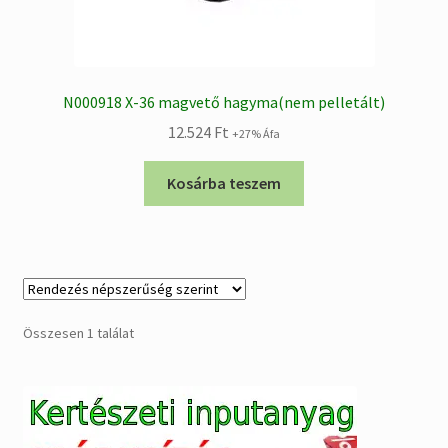
N000918 X-36 magvető hagyma(nem pelletált)
12.524
Ft
+27% Áfa
Kosárba teszem
Összesen 1 találat