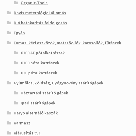
Organic-Tools
Davis meterológiai állomás
Dió betakarítás feldolgozás
Egyéb
Fumasi kézi eszközök, metszőollók, karosollók, fűrészek
X100 AF pótalkatrészek
X100 pótalkatrészek
X30 pótalkatrészek
Gyümölcs, Zöldség, Gyógynövény szárítógépek
Háztartási szárító gépek
Ipari szárítógépek
Haryo alternáló kaszák
Karmasz
Kiárusítás % !