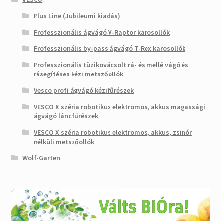
Plus Line (Jubileumi kiadás)
Professzionális ágvágó V-Raptor karosollók
Professzionális by-pass ágvágó T-Rex karosollók
Professzionális tüzikovácsolt rá- és mellé vágó és
rásegítéses kézi metszőollók
Vesco profi ágvágó kézifűrészek
VESCO X széria robotikus elektromos, akkus magassági
ágvágó láncfűrészek
VESCO X széria robotikus elektromos, akkus, zsinór
nélküli metszőollók
Wolf-Garten