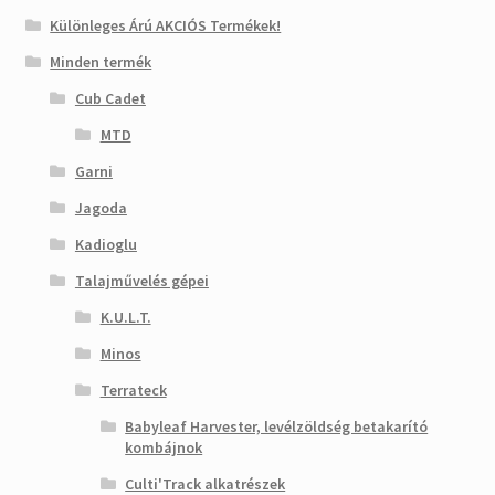
Különleges Árú AKCIÓS Termékek!
Minden termék
Cub Cadet
MTD
Garni
Jagoda
Kadioglu
Talajművelés gépei
K.U.L.T.
Minos
Terrateck
Babyleaf Harvester, levélzöldség betakarító
kombájnok
Culti'Track alkatrészek