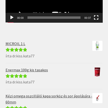
00:00
00:37
MICROIL 1 L
írta dr.kiss.kata77
Értékelés:
5
/
5
Enermax 100g kis tasakos
írta dr.kiss.kata77
Értékelés:
5
/
5
Kézi omega oszcilláló kapa sorköz és sor ápolására -
60mm