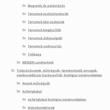
Magvetés és palántázás
Terrateck eszközhordozók
Terrateck kézi eszközök
Terrateck kiegészítők
Terrateck újdonságok!
Terrateck vadriasztás
Tolikapa
WEIDER Landtechnik
Trágyázószerek, műtrágyák, termésnövelő anyagok,
növényvédőszer hatásjavítók, biológiai növényvédelem
Anorel műtrágyák
Asfertglobal
Asfertglobal biológiai növényvédelem
Hiánykorrektorok