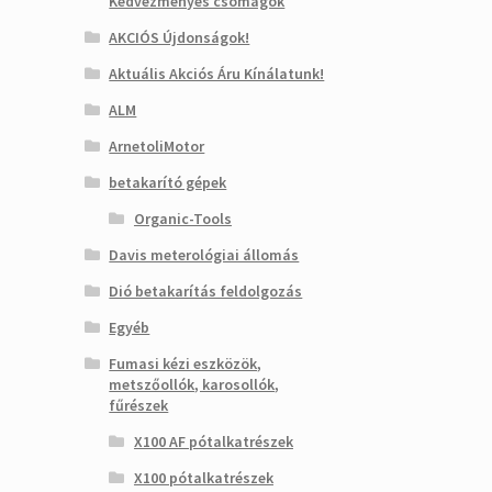
Kedvezményes csomagok
AKCIÓS Újdonságok!
Aktuális Akciós Áru Kínálatunk!
ALM
ArnetoliMotor
betakarító gépek
Organic-Tools
Davis meterológiai állomás
Dió betakarítás feldolgozás
Egyéb
Fumasi kézi eszközök,
metszőollók, karosollók,
fűrészek
X100 AF pótalkatrészek
X100 pótalkatrészek