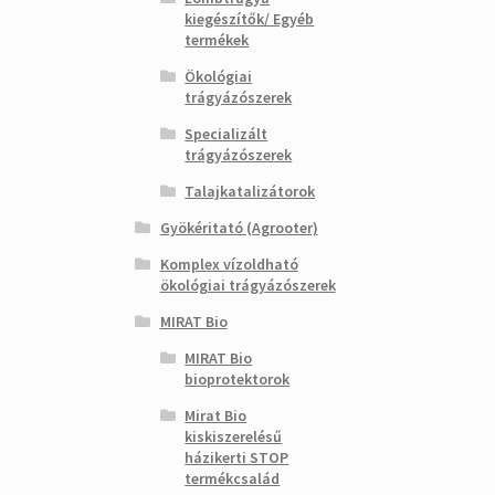
kiegészítők/ Egyéb
termékek
Ökológiai
trágyázószerek
Specializált
trágyázószerek
Talajkatalizátorok
Gyökéritató (Agrooter)
Komplex vízoldható
ökológiai trágyázószerek
MIRAT Bio
MIRAT Bio
bioprotektorok
Mirat Bio
kiskiszerelésű
házikerti STOP
termékcsalád