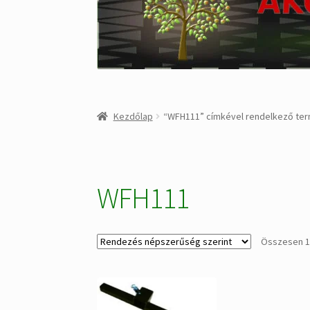
Kezdőlap
“WFH111” címkével rendelkező te
WFH111
Összesen 1 