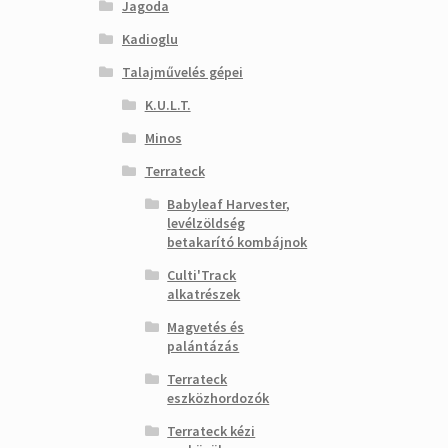
Jagoda
Kadioglu
Talajművelés gépei
K.U.L.T.
Minos
Terrateck
Babyleaf Harvester,
levélzöldség
betakarító kombájnok
Culti'Track
alkatrészek
Magvetés és
palántázás
Terrateck
eszközhordozók
Terrateck kézi