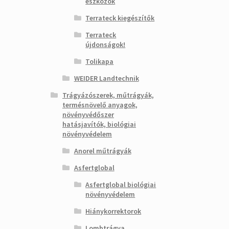
eszközök
Terrateck kiegészítők
Terrateck
újdonságok!
Tolikapa
WEIDER Landtechnik
Trágyázószerek, műtrágyák,
termésnövelő anyagok,
növényvédőszer
hatásjavítók, biológiai
növényvédelem
Anorel műtrágyák
Asfertglobal
Asfertglobal biológiai
növényvédelem
Hiánykorrektorok
Lombtrágya