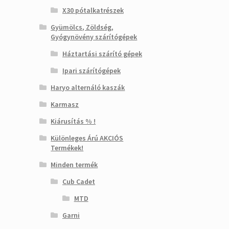
X30 pótalkatrészek
Gyümölcs, Zöldség,
Gyógynövény szárítógépek
Háztartási szárító gépek
Ipari szárítógépek
Haryo alternáló kaszák
Karmasz
Kiárusítás % !
Különleges Árú AKCIÓS
Termékek!
Minden termék
Cub Cadet
MTD
Garni