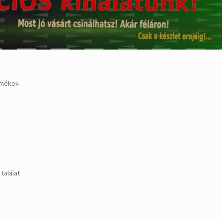
rmékek
találat