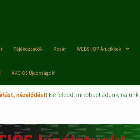
ár
Tájékoztatók
Kosár
WEBSHOP Árucikkek
!
AKCIÓS Újdonságok!
rlást, nézelődést!
Ne feledd, mi többet adunk, nálunk 