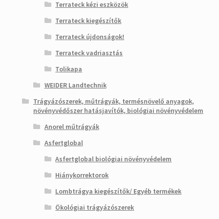
Terrateck kézi eszközök
Terrateck kiegészítők
Terrateck újdonságok!
Terrateck vadriasztás
Tolikapa
WEIDER Landtechnik
Trágyázószerek, műtrágyák, termésnövelő anyagok,
növényvédőszer hatásjavítók, biológiai növényvédelem
Anorel műtrágyák
Asfertglobal
Asfertglobal biológiai növényvédelem
Hiánykorrektorok
Lombtrágya kiegészítők/ Egyéb termékek
Ökológiai trágyázószerek