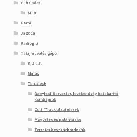
Cub Cadet
MTD
Garni
Jagoda
Kadioglu
Talajművelés gépei
K.U.L.T.
Minos
Terrateck
Babyleaf Harvester, levélzöldség betakarító
kombájnok
Culti'Track alkatrészek
Magvetés és palántázás
Terrateck eszközhordozók