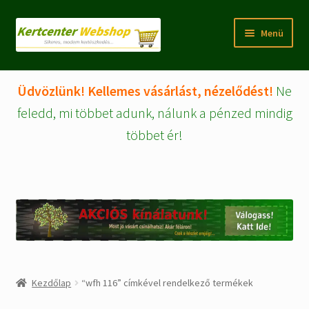
Ugrás
Kilépés
Menü
a
a
navigációhoz
tartalomba
Rólunk
Üdvözlünk! Kellemes vásárlást, nézelődést!
Ne
Fiókom/regisztráció
feledd, mi többet adunk, nálunk a pénzed mindig
többet ér!
Pénztár
Tájékoztatók
Kosár
Expand
WEBSHOP Árucikkek
child
menu
Kezdőlap
“wfh 116” címkével rendelkező termékek
Kezdőlap