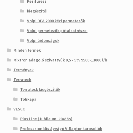
Kézifűrész
kiegészítői
Volpi DEA 2000 kézi permetezők
Volpi permetezők pótalkatrészei
Volpi újdonságok
Minden termék
Mixtron adagoló szivattyúk 0,5 - 5% 9500-13000 l/h
Termények
Terrateck
Terrateck kiegészítők
Tolikapa
VESCO
Plus Line (Jubileumi kiadás)
Professzionális ágvágó V-Raptor karosollók