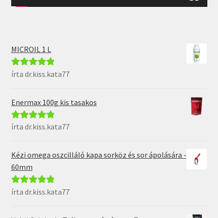
MICROIL 1 L
írta dr.kiss.kata77
Értékelés:
5
/
5
Enermax 100g kis tasakos
írta dr.kiss.kata77
Értékelés:
5
/
5
Kézi omega oszcilláló kapa sorköz és sor ápolására -
60mm
írta dr.kiss.kata77
Értékelés:
5
/
5