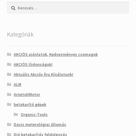
Keresés:
Kategóriák
AKCIÓS ajánlatok, Kedvezményes csomagok
AKCIÓS Újdonságok!
Aktuális Akciós Áru Kínálatunk!
ALM
ArnetoliMotor
betakarító gépek
Organic-Tools
Davis meterológiai állomás
Dió betakarítás feldolgozás