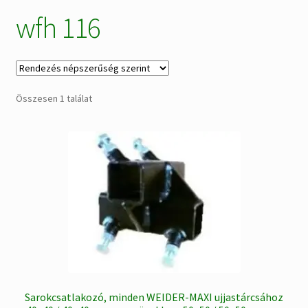
wfh 116
Alkatrészek
Kiárusítás % !
AKCIÓS Újdonságok!
Összesen 1 találat
Sarokcsatlakozó, minden WEIDER-MAXI ujjastárcsához