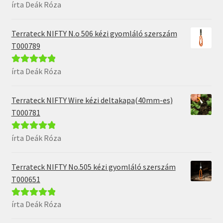
írta Deák Róza
Értékelés:
5
/
5
Terrateck NIFTY N.o 506 kézi gyomláló szerszám
T000789
írta Deák Róza
Értékelés:
5
/
5
Terrateck NIFTY Wire kézi deltakapa(40mm-es)
T000781
írta Deák Róza
Értékelés:
5
/
5
Terrateck NIFTY No.505 kézi gyomláló szerszám
T000651
írta Deák Róza
Értékelés:
5
/
5