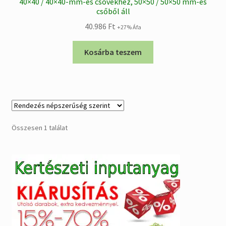
40×40 / 40×40-mm-es csövekhez, 50×50 / 50×50 mm-es
csőből áll
40.986
Ft
+27% Áfa
Kosárba teszem
Összesen 1 találat