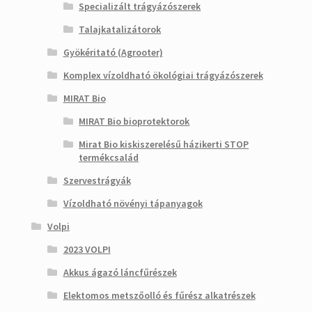
Specializált trágyázószerek
Talajkatalizátorok
Gyökéritató (Agrooter)
Komplex vízoldható ökológiai trágyázószerek
MIRAT Bio
MIRAT Bio bioprotektorok
Mirat Bio kiskiszerelésű házikerti STOP
termékcsalád
Szervestrágyák
Vízoldható növényi tápanyagok
Volpi
2023 VOLPI
Akkus ágazó láncfűrészek
Elektomos metszőolló és fűrész alkatrészek