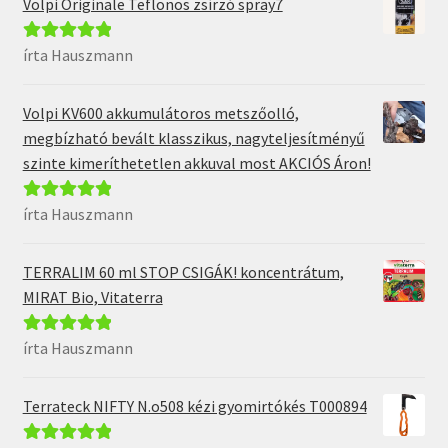
Volpi Originale Teflonos zsírzó spray7
írta Hauszmann
Értékelés:
5
/
5
Volpi KV600 akkumulátoros metszőolló,
megbízható bevált klasszikus, nagyteljesítményű
szinte kimeríthetetlen akkuval most AKCIÓS Áron!
írta Hauszmann
Értékelés:
5
/
5
TERRALIM 60 ml STOP CSIGÁK! koncentrátum,
MIRAT Bio, Vitaterra
írta Hauszmann
Értékelés:
5
/
5
Terrateck NIFTY N.o508 kézi gyomirtókés T000894