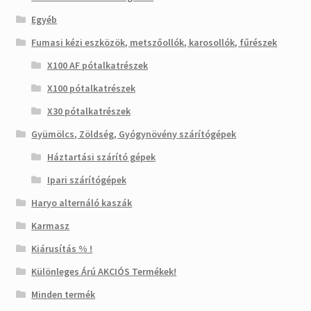
Egyéb
Fumasi kézi eszközök, metszőollók, karosollók, fűrészek
X100 AF pótalkatrészek
X100 pótalkatrészek
X30 pótalkatrészek
Gyümölcs, Zöldség, Gyógynövény szárítógépek
Háztartási szárító gépek
Ipari szárítógépek
Haryo alternáló kaszák
Karmasz
Kiárusítás % !
Különleges Árú AKCIÓS Termékek!
Minden termék