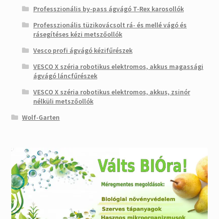
Professzionális by-pass ágvágó T-Rex karosollók
Professzionális tüzikovácsolt rá- és mellé vágó és
rásegítéses kézi metszőollók
Vesco profi ágvágó kézifűrészek
VESCO X széria robotikus elektromos, akkus magassági
ágvágó láncfűrészek
VESCO X széria robotikus elektromos, akkus, zsinór
nélküli metszőollók
Wolf-Garten