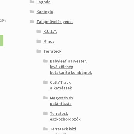
Jagoda
Kadioglu
urrent
+27%
Talajművelés gépei
rice
K.U.L.T.
s:
08.350 Ft.
Minos
Terrateck
Babyleaf Harvester,
levélzöldség
betakarító kombájnok
Culti'Track
alkatrészek
Magvetés és
palántázás
Terrateck
eszközhordozók
Terrateck kézi