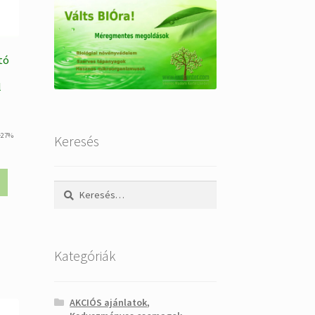
tó
l
urrent
+27%
Keresés
rice
s:
88.520 Ft.
Keresés:
Kategóriák
AKCIÓS ajánlatok,