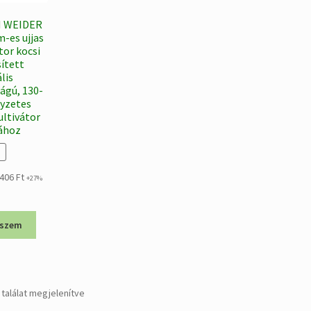
 WEIDER
-es ujjas
tor kocsi
sített
lis
ágú, 130-
yzetes
ultivátor
ához
al
Current
.406
Ft
+27%
price
is:
0 Ft.
340.406 Ft.
eszem
Sorted
 találat megjelenítve
by