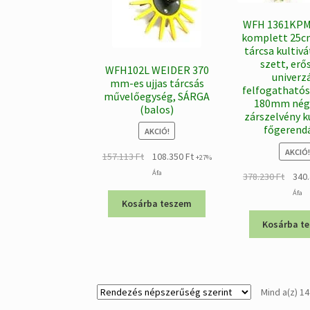
WFH 1361KPM
komplett 25cm
tárcsa kultivá
szett, erő
WFH102L WEIDER 370
univerzá
mm-es ujjas tárcsás
felfogathatós
művelőegység, SÁRGA
180mm nég
(balos)
zárszelvény k
főgerend
AKCIÓ!
AKCIÓ!
Original
Current
157.113
Ft
108.350
Ft
+27%
price
price
Áfa
Origin
378.230
Ft
340
was:
is:
price
Áfa
157.113 Ft.
108.350 Ft.
Kosárba teszem
was:
378.23
Kosárba t
Mind a(z) 14