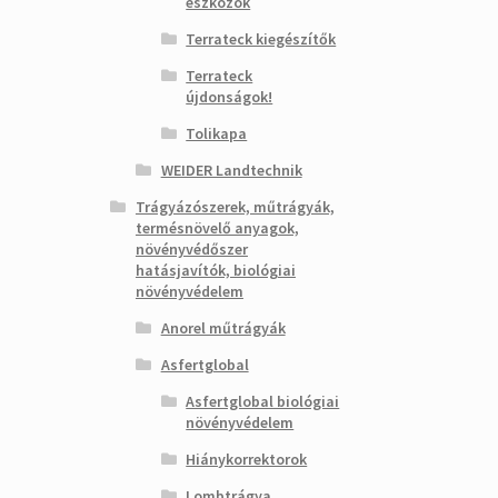
eszközök
Terrateck kiegészítők
Terrateck
újdonságok!
Tolikapa
WEIDER Landtechnik
Trágyázószerek, műtrágyák,
termésnövelő anyagok,
növényvédőszer
hatásjavítók, biológiai
növényvédelem
Anorel műtrágyák
Asfertglobal
Asfertglobal biológiai
növényvédelem
Hiánykorrektorok
Lombtrágya