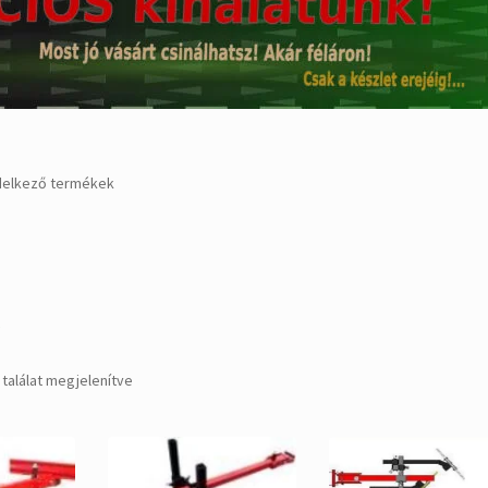
ndelkező termékek
k
Sorted
 találat megjelenítve
by
popularity