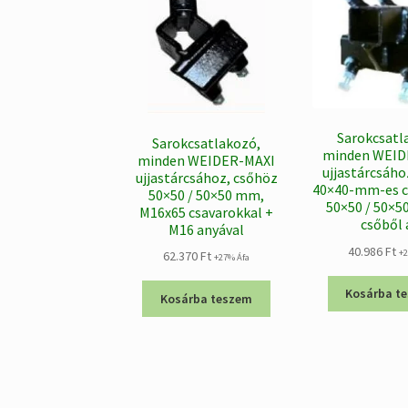
Sarokcsatl
Sarokcsatlakozó,
minden WEID
minden WEIDER-MAXI
ujjastárcsáho
ujjastárcsához, csőhöz
40×40-mm-es c
50×50 / 50×50 mm,
50×50 / 50×
M16x65 csavarokkal +
csőből 
M16 anyával
40.986
Ft
+
62.370
Ft
+27% Áfa
Kosárba t
Kosárba teszem