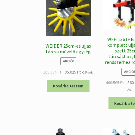
WFH 1361HB
komplett ujja
WEIDER 25cm-es ujjas
szett 25
tárcsa művelő egység
tárcsákhoz,
AKCIÓ!
rendszerhez r
Original
Current
105.584
Ft
95.025
Ft
AKCIÓ!
+27% Áfa
price
price
Origin
400.505
Ft
360
was:
is:
Kosárba teszem
price
Áfa
105.584 Ft.
95.025 Ft.
was:
400.50
Kosárba t