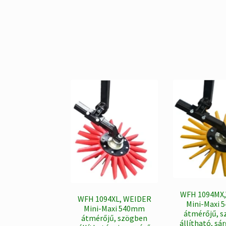
WFH 1094MX
WFH 1094XL, WEIDER
Mini-Maxi
Mini-Maxi 540mm
átmérőjű, 
átmérőjű, szögben
állítható, sá