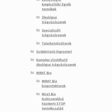
kiegészítők/ Egyéb
termékek
Ökológiai
trágyázószerek
Specializált
trágyázószerek
Talajkatalizátorok
Gyökéritató (Agrooter)
Komplex vízoldható
ökológiai trágyázószerek
MIRAT Bio
MIRAT Bio
bioprotektorok
Mirat Bio
kiskiszerelésű
házikerti STOP
termékcsalád