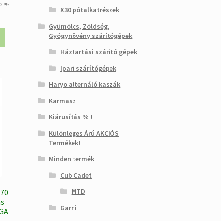
urrent
+27%
X30 pótalkatrészek
rice
s:
Gyümölcs, Zöldség,
Gyógynövény szárítógépek
96.466 Ft.
Háztartási szárító gépek
Ipari szárítógépek
Haryo alternáló kaszák
Karmasz
Kiárusítás % !
Különleges Árú AKCIÓS
Termékek!
Minden termék
Cub Cadet
MTD
70
ás
Garni
RGA