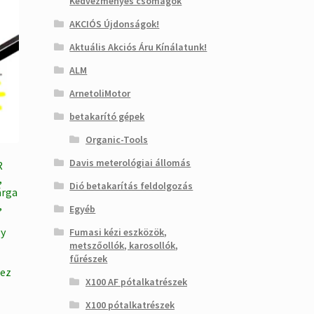
Kedvezményes csomagok
AKCIÓS Újdonságok!
Aktuális Akciós Áru Kínálatunk!
ALM
ArnetoliMotor
betakarító gépek
Organic-Tools
Davis meterológiai állomás
R
,
Dió betakarítás feldolgozás
árga
,
Egyéb
gy
Fumasi kézi eszközök,
metszőollók, karosollók,
fűrészek
ez
X100 AF pótalkatrészek
X100 pótalkatrészek