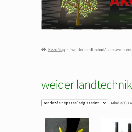
Kezdőlap
“weider landtechnik” címkével re
weider landtechni
Mind a(z) 14