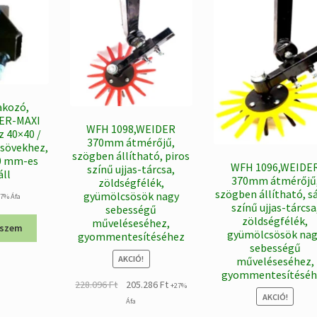
akozó,
ER-MAXI
WFH 1098,WEIDER
z 40×40 /
370mm átmérőjű,
sövekhez,
szögben állítható, piros
50 mm-es
WFH 1096,WEIDE
színű ujjas-tárcsa,
áll
370mm átmérőjű
zöldségfélék,
szögben állítható, s
gyümölcsösök nagy
27% Áfa
színű ujjas-tárcsa
sebességű
zöldségfélék,
műveléseséhez,
eszem
gyümölcsösök na
gyommentesítéséhez
sebességű
AKCIÓ!
műveléseséhez,
gyommentesítéséh
Original
Current
228.096
Ft
205.286
Ft
+27%
AKCIÓ!
price
price
Áfa
was:
is: