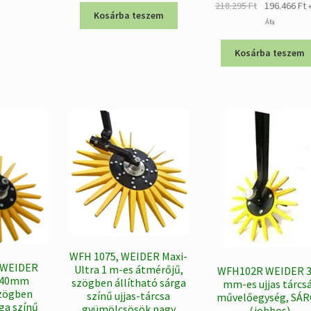
Original
C
218.295
Ft
196.466
Ft
228.096 Ft.
205.286 Ft.
Kosárba teszem
price
p
Áfa
was:
i
218.295 Ft.
1
Kosárba teszem
WFH 1075, WEIDER Maxi-
,WEIDER
Ultra 1 m-es átmérőjű,
WFH102R WEIDER 3
 540mm
szögben állítható sárga
mm-es ujjas tárcs
szögben
színű ujjas-tárcsa
művelőegység, SÁ
rga színű
gyümölcsösök nagy
(jobbos)