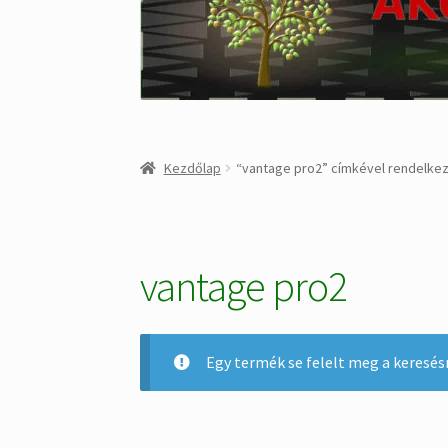
Kezdőlap
“vantage pro2” címkével rendelke
vantage pro2
Egy termék se felelt meg a keresés