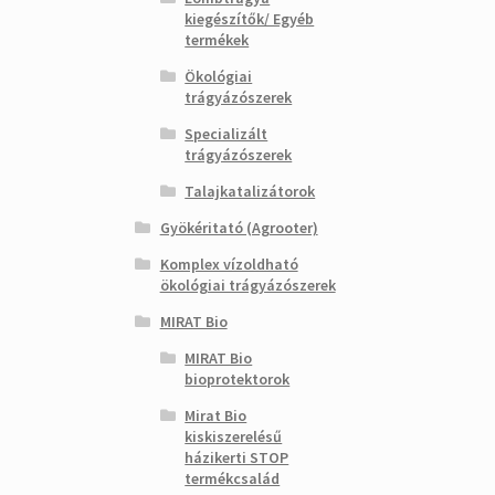
kiegészítők/ Egyéb
termékek
Ökológiai
trágyázószerek
Specializált
trágyázószerek
Talajkatalizátorok
Gyökéritató (Agrooter)
Komplex vízoldható
ökológiai trágyázószerek
MIRAT Bio
MIRAT Bio
bioprotektorok
Mirat Bio
kiskiszerelésű
házikerti STOP
termékcsalád