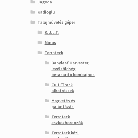
Jagoda
Kadioglu
Talajművelés gépei
K.U.L.T.
Minos
Terrateck
Babyleaf Harvester,
levélzöldség
betakarító kombájnok
Culti'Track
alkatrészek
Magvetés és
palántázás
Terrateck
eszközhordozók
Terrateck kézi