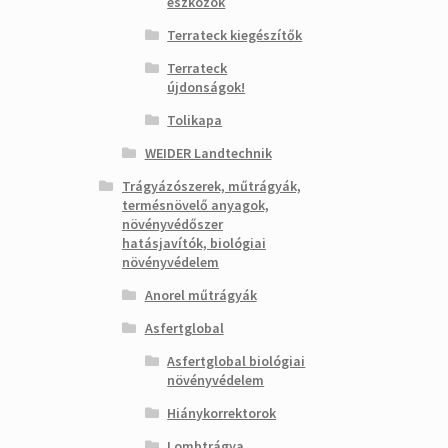
eszközök
Terrateck kiegészítők
Terrateck
újdonságok!
Tolikapa
WEIDER Landtechnik
Trágyázószerek, műtrágyák,
termésnövelő anyagok,
növényvédőszer
hatásjavítók, biológiai
növényvédelem
Anorel műtrágyák
Asfertglobal
Asfertglobal biológiai
növényvédelem
Hiánykorrektorok
Lombtrágya