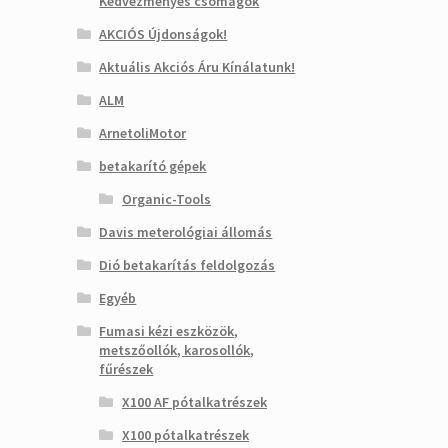
Kedvezményes csomagok
AKCIÓS Újdonságok!
Aktuális Akciós Áru Kínálatunk!
ALM
ArnetoliMotor
betakarító gépek
Organic-Tools
Davis meterológiai állomás
Dió betakarítás feldolgozás
Egyéb
Fumasi kézi eszközök,
metszőollók, karosollók,
fűrészek
X100 AF pótalkatrészek
X100 pótalkatrészek