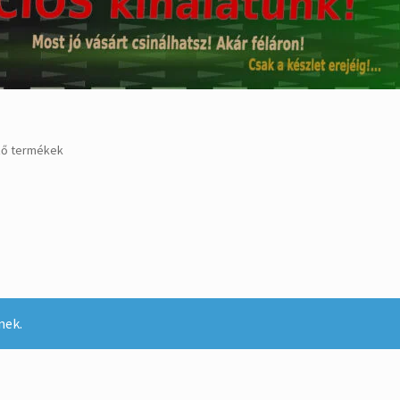
ző termékek
nek.