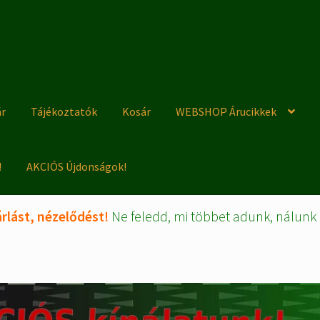
ár
Tájékoztatók
Kosár
WEBSHOP Árucikkek
!
AKCIÓS Újdonságok!
rlást, nézelődést!
Ne feledd, mi többet adunk, nálunk 