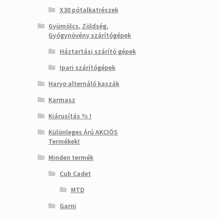
X30 pótalkatrészek
Gyümölcs, Zöldség,
Gyógynövény szárítógépek
Háztartási szárító gépek
Ipari szárítógépek
Haryo alternáló kaszák
Karmasz
Kiárusítás % !
Különleges Árú AKCIÓS
Termékek!
Minden termék
Cub Cadet
MTD
Garni