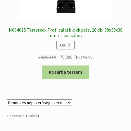
N004015 Terrateck Profi talaj blokk prés, 20 db, 38x38x38
mm-es kockához
AKCIÓ!
Original
Current
84.000
Ft
76.000
Ft
+27% Áfa
price
price
was:
is:
Kosárba teszem
84.000 Ft.
76.000 Ft.
Összesen 1 találat