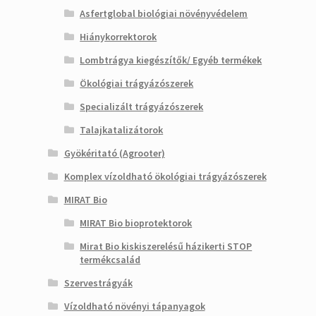
Asfertglobal biológiai növényvédelem
Hiánykorrektorok
Lombtrágya kiegészítők/ Egyéb termékek
Ökológiai trágyázószerek
Specializált trágyázószerek
Talajkatalizátorok
Gyökéritató (Agrooter)
Komplex vízoldható ökológiai trágyázószerek
MIRAT Bio
MIRAT Bio bioprotektorok
Mirat Bio kiskiszerelésű házikerti STOP
termékcsalád
Szervestrágyák
Vízoldható növényi tápanyagok