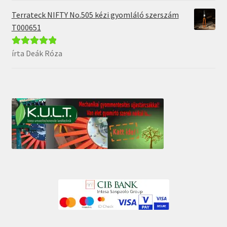
Terrateck NIFTY No.505 kézi gyomláló szerszám
T000651
írta Deák Róza
Értékelés:
5
/
5