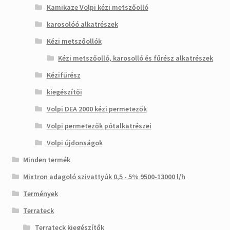
Kamikaze Volpi kézi metszőolló
karosolóó alkatrészek
Kézi metszőollók
Kézi metszőolló, karosolló és fűrész alkatrészek
Kézifűrész
kiegészítői
Volpi DEA 2000 kézi permetezők
Volpi permetezők pótalkatrészei
Volpi újdonságok
Minden termék
Mixtron adagoló szivattyúk 0,5 - 5% 9500-13000 l/h
Termények
Terrateck
Terrateck kiegészítők