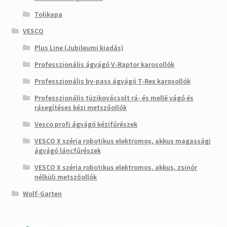
Tolikapa
VESCO
Plus Line (Jubileumi kiadás)
Professzionális ágvágó V-Raptor karosollók
Professzionális by-pass ágvágó T-Rex karosollók
Professzionális tüzikovácsolt rá- és mellé vágó és
rásegítéses kézi metszőollók
Vesco profi ágvágó kézifűrészek
VESCO X széria robotikus elektromos, akkus magassági
ágvágó láncfűrészek
VESCO X széria robotikus elektromos, akkus, zsinór
nélküli metszőollók
Wolf-Garten