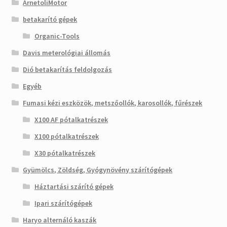
ArnetoliMotor
betakarító gépek
Organic-Tools
Davis meterológiai állomás
Dió betakarítás feldolgozás
Egyéb
Fumasi kézi eszközök, metszőollók, karosollók, fűrészek
X100 AF pótalkatrészek
X100 pótalkatrészek
X30 pótalkatrészek
Gyümölcs, Zöldség, Gyógynövény szárítógépek
Háztartási szárító gépek
Ipari szárítógépek
Haryo alternáló kaszák