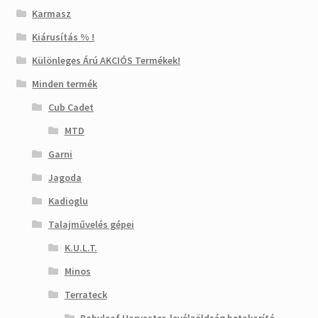
Karmasz
Kiárusítás % !
Különleges Árú AKCIÓS Termékek!
Minden termék
Cub Cadet
MTD
Garni
Jagoda
Kadioglu
Talajművelés gépei
K.U.L.T.
Minos
Terrateck