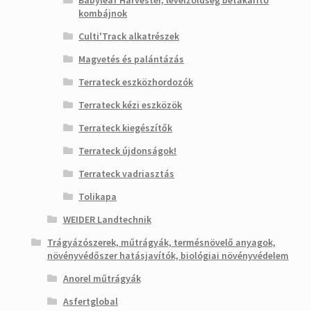
Babyleaf Harvester, levélzöldség betakarító
kombájnok
Culti'Track alkatrészek
Magvetés és palántázás
Terrateck eszközhordozók
Terrateck kézi eszközök
Terrateck kiegészítők
Terrateck újdonságok!
Terrateck vadriasztás
Tolikapa
WEIDER Landtechnik
Trágyázószerek, műtrágyák, termésnövelő anyagok,
növényvédőszer hatásjavítók, biológiai növényvédelem
Anorel műtrágyák
Asfertglobal