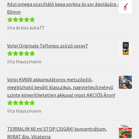
Kézi omega oszcilláló kapa sorköz és sor ápolására -
60mm
írta dr.kiss.kata77
Értékelés:
5
/
5
Volpi Originale Teflonos zsírzó spray7
írta Hauszmann
Értékelés:
5
/
5
Volpi KV600 akkumulátoros metszőolló,
megbízható bevált klasszikus, nagyteljesítményű
szinte kimeríthetetlen akkuval most AKCIÓS Áron!
írta Hauszmann
Értékelés:
5
/
5
TERRALIM 60 ml STOP CSIGÁK! koncentrátum,
MIRAT Bio, Vitaterra