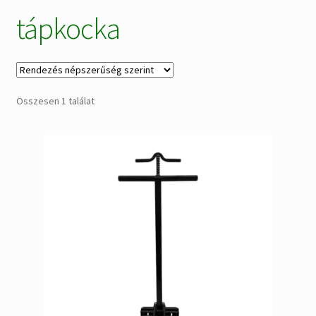
tápkocka
Alkatrészek
Kiárusítás % !
AKCIÓS Újdonságok!
Összesen 1 találat