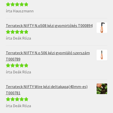
írta Hauszmann
Értékelés:
5
/
5
Terrateck NIFTY N.o508 kézi gyomirtókés T000894
írta Deák Róza
Értékelés:
5
/
5
Terrateck NIFTY N.o 506 kézi gyomláló szerszám
T000789
írta Deák Róza
Értékelés:
5
/
5
Terrateck NIFTY Wire kézi deltakapa(40mm-es)
T000781
írta Deák Róza
Értékelés:
5
/
5