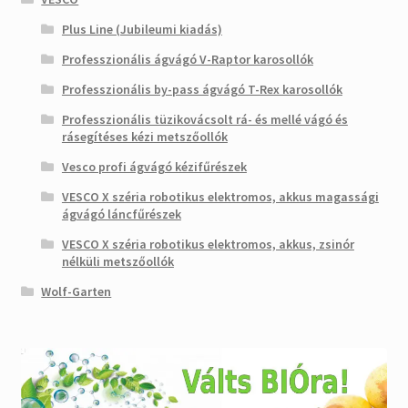
Plus Line (Jubileumi kiadás)
Professzionális ágvágó V-Raptor karosollók
Professzionális by-pass ágvágó T-Rex karosollók
Professzionális tüzikovácsolt rá- és mellé vágó és
rásegítéses kézi metszőollók
Vesco profi ágvágó kézifűrészek
VESCO X széria robotikus elektromos, akkus magassági
ágvágó láncfűrészek
VESCO X széria robotikus elektromos, akkus, zsinór
nélküli metszőollók
Wolf-Garten