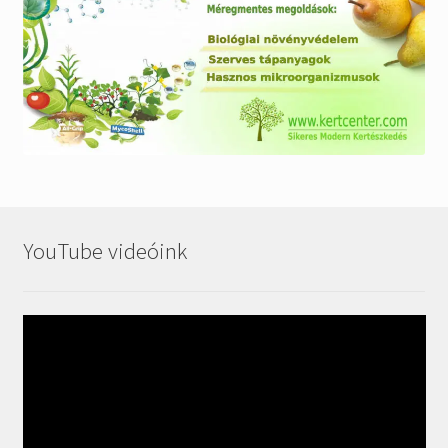
YouTube videóink
Videólejátszó