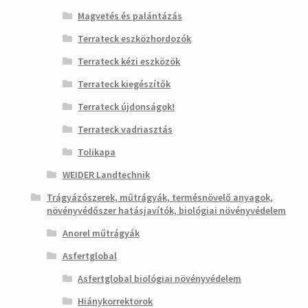
Magvetés és palántázás
Terrateck eszközhordozók
Terrateck kézi eszközök
Terrateck kiegészítők
Terrateck újdonságok!
Terrateck vadriasztás
Tolikapa
WEIDER Landtechnik
Trágyázószerek, műtrágyák, termésnövelő anyagok,
növényvédőszer hatásjavítók, biológiai növényvédelem
Anorel műtrágyák
Asfertglobal
Asfertglobal biológiai növényvédelem
Hiánykorrektorok