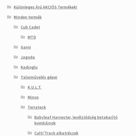
Különleges Árú AKCIÓS Termékek!
Minden termék
Cub Cadet
MTD
Garni
Jagoda
Kadioglu
Talajművelés gépei
K.U.L.T.
Minos
Terrateck
Babyleaf Harvester, levélzöldség betakarító
kombájnok
Culti'Track alkatrészek