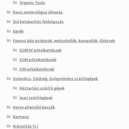
Organic-Tools
Davis meterológiai állomás
Dió betakarítás feldolgozás
Egyéb
Fumasi kézi eszközök, metszőollók, karosollók, fűrészek
X100 AF pótalkatrészek
X100 pótalkatrészek
X30 pótalkatrészek
Gyümölcs, Zöldség, Gyógynövény szárítógépek
Háztartási szárító gépek
Ipari szárítógépek
Haryo alternáló kaszák
Karmasz
Kiárusítás % !