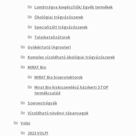
Lombtrágya kiegészítők/ Egyéb termékek
Ökológiai trágyázószerek
Specializált trágyázószerek
Talajkatalizátorok
Gyökéritató (Agrooter)
Komplex vízoldható ökológiai trágyázószerek
MIRAT Bio
MIRAT Bio bioprotektorok
Mirat Bio kiskiszerelésű házikerti STOP
termékcsalád
Szervestrágyák
Vízoldható növényi tápanyagok
Volpi
2023 VOLPI