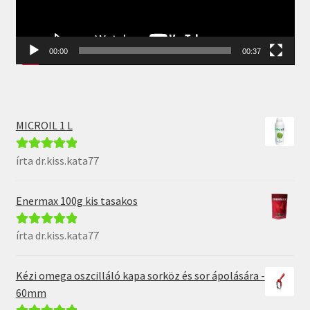
00:00
00:37
MICROIL 1 L
írta dr.kiss.kata77
Értékelés:
5
/
5
Enermax 100g kis tasakos
írta dr.kiss.kata77
Értékelés:
5
/
5
Kézi omega oszcilláló kapa sorköz és sor ápolására -
60mm