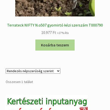
Terrateck NIFTY N.o507 gyomirtó kézi szerszám T000790
10.977
Ft
+27% Áfa
Kosárba teszem
Összesen 1 találat