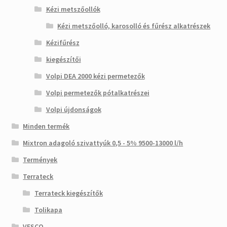
Kézi metszőollók
Kézi metszőolló, karosolló és fűrész alkatrészek
Kézifűrész
kiegészítői
Volpi DEA 2000 kézi permetezők
Volpi permetezők pótalkatrészei
Volpi újdonságok
Minden termék
Mixtron adagoló szivattyúk 0,5 - 5% 9500-13000 l/h
Termények
Terrateck
Terrateck kiegészítők
Tolikapa
VESCO