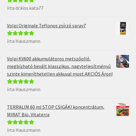
írta dr.kiss.kata77
Értékelés:
5
/
5
Volpi Originale Teflonos zsírzó spray7
írta Hauszmann
Értékelés:
5
/
5
Volpi KV600 akkumulátoros metszőolló,
megbízható bevált klasszikus, nagyteljesítményű
szinte kimeríthetetlen akkuval most AKCIÓS Áron!
írta Hauszmann
Értékelés:
5
/
5
TERRALIM 60 ml STOP CSIGÁK! koncentrátum,
MIRAT Bio, Vitaterra
írta Hauszmann
Értékelés:
5
/