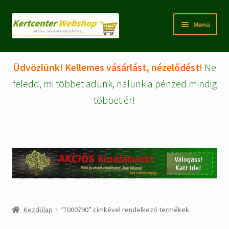
Ugrás
Kilépés
Menü
a
a
navigációhoz
tartalomba
Rólunk
Üdvözlünk! Kellemes vásárlást, nézelődést!
Ne
Fiókom/regisztráció
feledd, mi többet adunk, nálunk a pénzed mindig
többet ér!
Pénztár
Tájékoztatók
Kosár
Expand
WEBSHOP Árucikkek
child
menu
Kezdőlap
“T000790” címkével rendelkező termékek
Kezdőlap