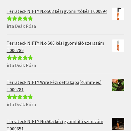
5
Terrateck NIFTY N.o508 kézi gyomirtókés T000894
írta Deák Róza
Értékelés:
5
/
5
Terrateck NIFTY N.o 506 kézi gyomláló szerszám
T000789
írta Deák Róza
Értékelés:
5
/
5
Terrateck NIFTY Wire kézi deltakapa(40mm-es)
T000781
írta Deák Róza
Értékelés:
5
/
5
Terrateck NIFTY No.505 kézi gyomláló szerszám
T000651