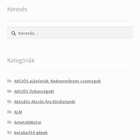
Keresés
Keresés:
Kategóriák
AKCIÓS ajánlatok, Kedvezményes csomagok
AKCIÓS Újdonságok!
Aktuális Akciós Áru Kínálatunk!
ALM
ArnetoliMotor
betakarító gépek