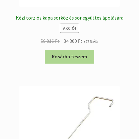
Kézi torziós kapa sorköz és sor együttes ápolására
AKCIÓ!
Original
Current
59.816
Ft
34.300
Ft
+27% Áfa
price
price
was:
is:
Kosárba teszem
59.816 Ft.
34.300 Ft.