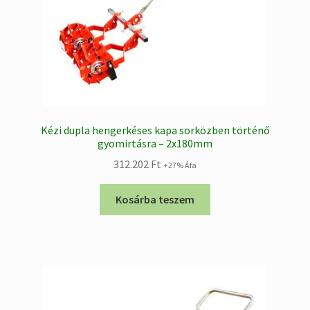
Kézi dupla hengerkéses kapa sorközben történő
gyomirtásra – 2x180mm
312.202
Ft
+27% Áfa
Kosárba teszem