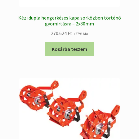
Kézi dupla hengerkéses kapa sorközben történő
gyomirtásra – 2x80mm
270.624
Ft
+27% Áfa
Kosárba teszem