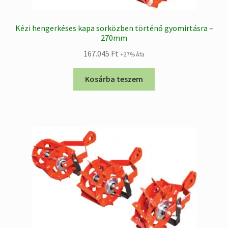
Kézi hengerkéses kapa sorközben történő gyomirtásra –
270mm
167.045
Ft
+27% Áfa
Kosárba teszem