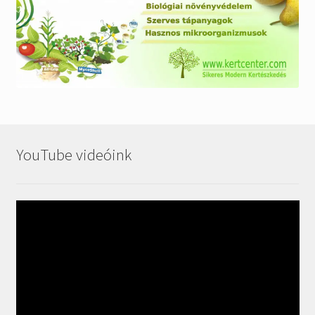
YouTube videóink
Videólejátszó