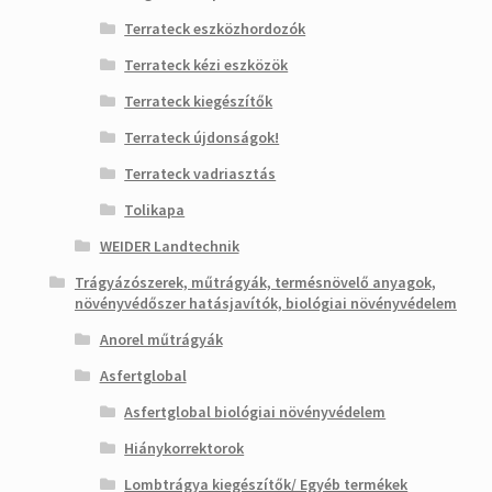
Terrateck eszközhordozók
Terrateck kézi eszközök
Terrateck kiegészítők
Terrateck újdonságok!
Terrateck vadriasztás
Tolikapa
WEIDER Landtechnik
Trágyázószerek, műtrágyák, termésnövelő anyagok,
növényvédőszer hatásjavítók, biológiai növényvédelem
Anorel műtrágyák
Asfertglobal
Asfertglobal biológiai növényvédelem
Hiánykorrektorok
Lombtrágya kiegészítők/ Egyéb termékek