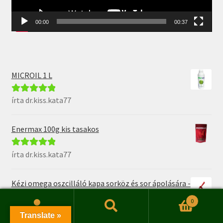
00:00
00:37
MICROIL 1 L
írta dr.kiss.kata77
Értékelés:
5
/
5
Enermax 100g kis tasakos
írta dr.kiss.kata77
Értékelés:
5
/
5
Kézi omega oszcilláló kapa sorköz és sor ápolására -
60mm
0
Keresés
Keresés
Translate »
írta dr.kiss.kata77
Értékelés:
5
/