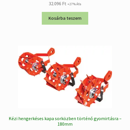
32.096
Ft
+27% Áfa
Kosárba teszem
Kézi hengerkéses kapa sorközben történő gyomirtásra –
180mm