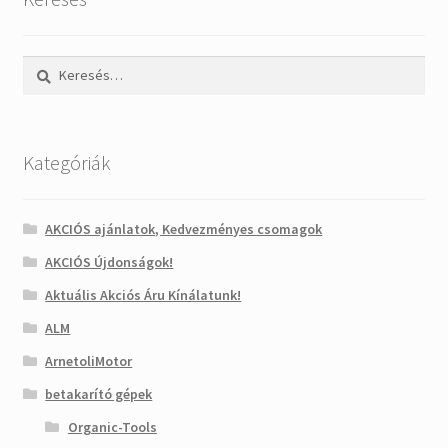
Keresés:
Kategóriák
AKCIÓS ajánlatok, Kedvezményes csomagok
AKCIÓS Újdonságok!
Aktuális Akciós Áru Kínálatunk!
ALM
ArnetoliMotor
betakarító gépek
Organic-Tools