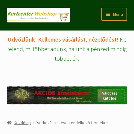
Ugrás
Kilépés
Menü
a
a
navigációhoz
tartalomba
Rólunk
Üdvözlünk! Kellemes vásárlást, nézelődést!
Ne
Fiókom/regisztráció
feledd, mi többet adunk, nálunk a pénzed mindig
többet ér!
Pénztár
Tájékoztatók
Kosár
Expand
WEBSHOP Árucikkek
child
menu
Kezdőlap
“sorköz” címkével rendelkező termékek
Kezdőlap