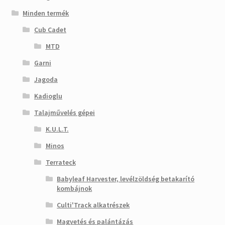
Minden termék
Cub Cadet
MTD
Garni
Jagoda
Kadioglu
Talajművelés gépei
K.U.L.T.
Minos
Terrateck
Babyleaf Harvester, levélzöldség betakarító
kombájnok
Culti'Track alkatrészek
Magvetés és palántázás