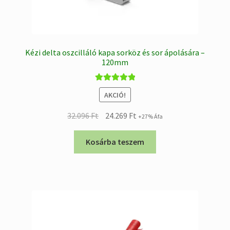
Kézi delta oszcilláló kapa sorköz és sor ápolására –
120mm
Értékelés:
AKCIÓ!
5.00
/ 5
Original
Current
32.096
Ft
24.269
Ft
+27% Áfa
price
price
was:
is:
Kosárba teszem
32.096 Ft.
24.269 Ft.