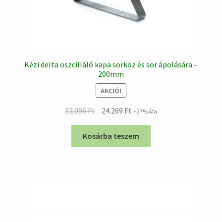
Kézi delta oszcilláló kapa sorköz és sor ápolására –
200mm
AKCIÓ!
Original
Current
32.096
Ft
24.269
Ft
+27% Áfa
price
price
was:
is:
Kosárba teszem
32.096 Ft.
24.269 Ft.