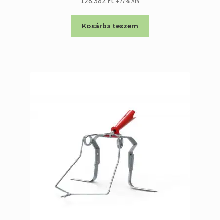
128.382
Ft
+27% Áfa
Kosárba teszem