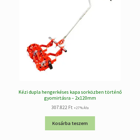
Kézi dupla hengerkéses kapa sorközben történő
gyomirtásra – 2x120mm
307.822
Ft
+27% Áfa
Kosárba teszem