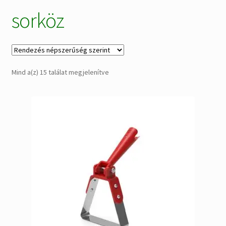
sorköz
Alkatrészek
Kiárusítás % !
AKCIÓS Újdonságok!
Sorted
Mind a(z) 15 találat megjelenítve
by
popularity