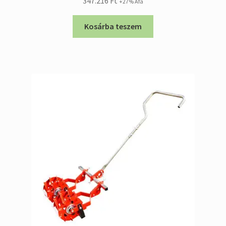
347.216
Ft
+27% Áfa
Kosárba teszem