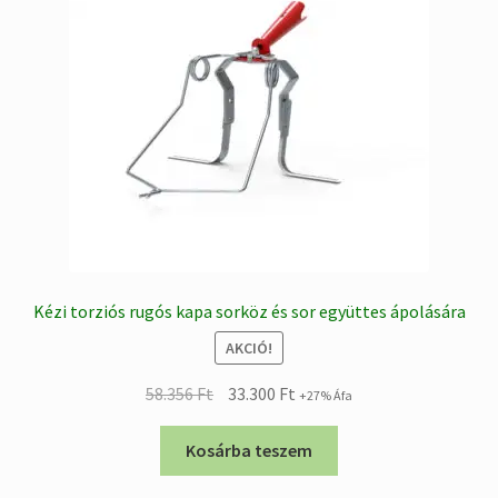
Kézi torziós rugós kapa sorköz és sor együttes ápolására
AKCIÓ!
Original
Current
58.356
Ft
33.300
Ft
+27% Áfa
price
price
was:
is:
Kosárba teszem
58.356 Ft.
33.300 Ft.