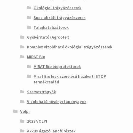
Ökológiai trágyázószerek
Specializált trágyázószerek
Talajkatalizátorok
Gyökéritató (Agrooter)
Komplex vízoldható ökológiai trágyázószerek
MIRAT Bio
MIRAT Bio bioprotektorok
Mirat Bio kiskiszerelésű házikerti STOP
termékcsalád
Szervestrágyák
Vízoldható növényi tápanyagok
Volpi
2023 VOLPI
Akkus ágazó láncfűrészek