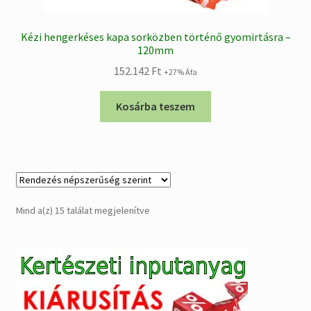
Kézi hengerkéses kapa sorközben történő gyomirtásra –
120mm
152.142
Ft
+27% Áfa
Kosárba teszem
Sorted
Mind a(z) 15 találat megjelenítve
by
popularity