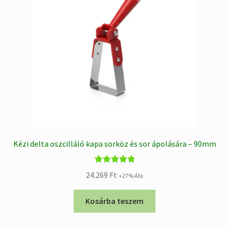
Kézi delta oszcilláló kapa sorköz és sor ápolására – 90mm
Értékelés:
24.269
Ft
+27% Áfa
5.00
/ 5
Kosárba teszem