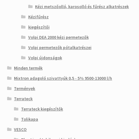
Kézi metszőolló, karosolló és fűrész alkatrészek
Kézifűrész
kiegészítői
Volpi DEA 2000 kézi permetezők
Volpi permetezők pótalkatrészei
Volpi újdonságok
Minden termék
Mixtron adagoló szivattyúk 0,5 - 5% 9500-13000 l/h
Termények
Terrateck
Terrateck kiegészítők
Tolikapa
VESCO