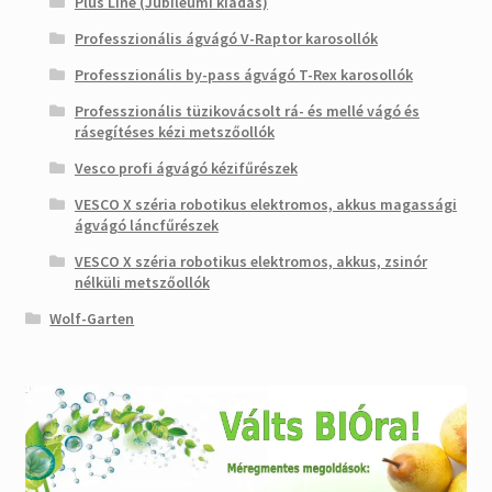
Plus Line (Jubileumi kiadás)
Professzionális ágvágó V-Raptor karosollók
Professzionális by-pass ágvágó T-Rex karosollók
Professzionális tüzikovácsolt rá- és mellé vágó és
rásegítéses kézi metszőollók
Vesco profi ágvágó kézifűrészek
VESCO X széria robotikus elektromos, akkus magassági
ágvágó láncfűrészek
VESCO X széria robotikus elektromos, akkus, zsinór
nélküli metszőollók
Wolf-Garten