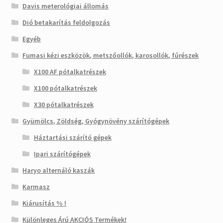
Davis meterológiai állomás
Dió betakarítás feldolgozás
Egyéb
Fumasi kézi eszközök, metszőollók, karosollók, fűrészek
X100 AF pótalkatrészek
X100 pótalkatrészek
X30 pótalkatrészek
Gyümölcs, Zöldség, Gyógynövény szárítógépek
Háztartási szárító gépek
Ipari szárítógépek
Haryo alternáló kaszák
Karmasz
Kiárusítás % !
Különleges Árú AKCIÓS Termékek!