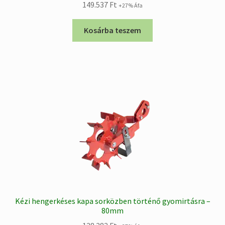
149.537
Ft
+27% Áfa
Kosárba teszem
Kézi hengerkéses kapa sorközben történő gyomirtásra –
80mm