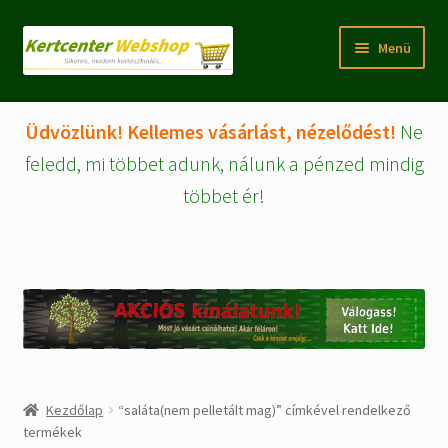
Ugrás
Kilépés
Menü
a
a
navigációhoz
tartalomba
Rólunk
Üdvözlünk! Kellemes vásárlást, nézelődést!
Ne
Fiókom/regisztráció
feledd, mi többet adunk, nálunk a pénzed mindig
többet ér!
Pénztár
Tájékoztatók
Kosár
Expand
WEBSHOP Árucikkek
child
menu
Kezdőlap
“saláta(nem pelletált mag)” címkével rendelkező
Kezdőlap
termékek