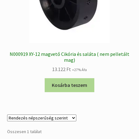
N000919 XY-12 magvető Cikória és saláta ( nem pelletált
mag)
13.122
Ft
+27% Áfa
Kosárba teszem
Összesen 1 találat