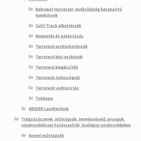
Babyleaf Harvester, levélzöldség betakarító
kombájnok
Culti'Track alkatrészek
Magvetés és palántázás
Terrateck eszközhordozók
Terrateck kézi eszközök
Terrateck kiegészítők
Terrateck újdonságok!
Terrateck vadriasztás
Tolikapa
WEIDER Landtechnik
Trágyázószerek, műtrágyák, termésnövelő anyagok,
növényvédőszer hatásjavítók, biológiai növényvédelem
Anorel műtrágyák