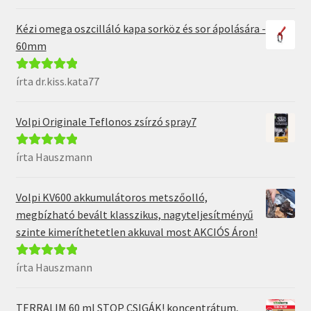
5
Kézi omega oszcilláló kapa sorköz és sor ápolására -
60mm
írta dr.kiss.kata77
Értékelés:
5
/
5
Volpi Originale Teflonos zsírzó spray7
írta Hauszmann
Értékelés:
5
/
5
Volpi KV600 akkumulátoros metszőolló,
megbízható bevált klasszikus, nagyteljesítményű
szinte kimeríthetetlen akkuval most AKCIÓS Áron!
írta Hauszmann
Értékelés:
5
/
5
TERRALIM 60 ml STOP CSIGÁK! koncentrátum,