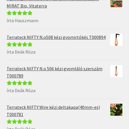
MIRAT Bio, Vitaterra
írta Hauszmann
Értékelés:
5
/
5
Terrateck NIFTY N.o508 kézi gyomirtókés T000894
írta Deák Róza
Értékelés:
5
/
5
Terrateck NIFTY N.o 506 kézi gyomláló szerszám
T000789
írta Deák Róza
Értékelés:
5
/
5
Terrateck NIFTY Wire kézi deltakapa(40mm-es)
T000781
írta Deák Róza
Értékelés:
5
/