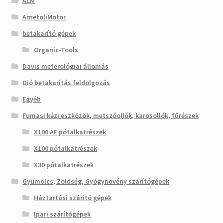
ALM
ArnetoliMotor
betakarító gépek
Organic-Tools
Davis meterológiai állomás
Dió betakarítás feldolgozás
Egyéb
Fumasi kézi eszközök, metszőollók, karosollók, fűrészek
X100 AF pótalkatrészek
X100 pótalkatrészek
X30 pótalkatrészek
Gyümölcs, Zöldség, Gyógynövény szárítógépek
Háztartási szárító gépek
Ipari szárítógépek