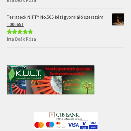
5
Terrateck NIFTY No.505 kézi gyomláló szerszám
T000651
írta Deák Róza
Értékelés:
5
/
5