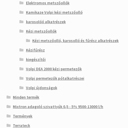
Elektromos metszőollók
Kamikaze Volpi kézi metszőolló
karosolóó alkatrészek
Kézi metszőollók
Kézi metszőolló, karosolló és fűrész alkatrészek
Kézifűrész
kiegészítői
Volpi DEA 2000 kézi permetezők
Volpi permetezők pótalkatrészei
Volpi újdonságok
Minden termék
Mixtron adagoló szivattyúk 0,5 - 5% 9500-13000 l/h
Termények
Terrateck