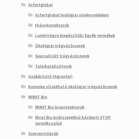
Asfertglobal
Asfertglobal biológiai növényvédelem
Hiánykorrektorok
Lombtrágya kiegészítők/ Egyéb termékek
Ökológiai trágyázószerek
Specializált trágyázószerek
Talajkatalizátorok
Gyökéritató (Agrooter)
Komplex vízoldható ökológiai trágyázószerek
MIRAT Bio
MIRAT Bio bioprotektorok
Mirat Bio kiskiszerelésű házikerti STOP
termékcsalád
Szervestrágyák