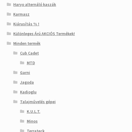
Haryo alternáló kaszák
Karmasz
Kiárusítás % !
Különleges Árú AKCIÓS Termékek!
Minden termék
Cub Cadet
MTD
Garni
Jagoda
Kadioglu
Talajművelés gépei
K.U.L.T.
Minos
Terrateck