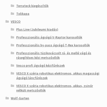
Terrateck kiegészítők
Tolikapa
VESCO
Plus Line (Jubileumi kiadás)
Professzionális ágvágó V-Raptor karosollók
Professzionális by-pass ágvágó T-Rex karosollók
Professzionális tüzikovácsolt rá- és mellé vágó és
rásegítéses kézi metszőollók
Vesco profi ágvágó kézifűrészek
VESCO X széria robotikus elektromos, akkus magassági
ágvágó láncfűrészek
VESCO X széria robotikus elektromos, akkus, zsinór
nélküli metszőollók
Wolf-Garten