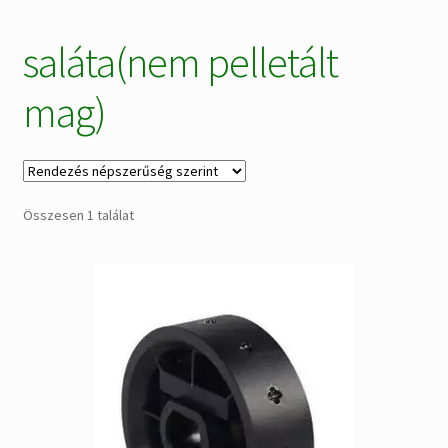
Alkatrészek
saláta(nem pelletált
Kiárusítás % !
mag)
AKCIÓS Újdonságok!
Összesen 1 találat