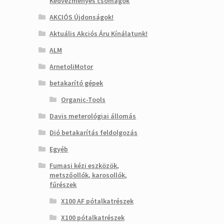
Kedvezményes csomagok
AKCIÓS Újdonságok!
Aktuális Akciós Áru Kínálatunk!
ALM
ArnetoliMotor
betakarító gépek
Organic-Tools
Davis meterológiai állomás
Dió betakarítás feldolgozás
Egyéb
Fumasi kézi eszközök,
metszőollók, karosollók,
fűrészek
X100 AF pótalkatrészek
X100 pótalkatrészek