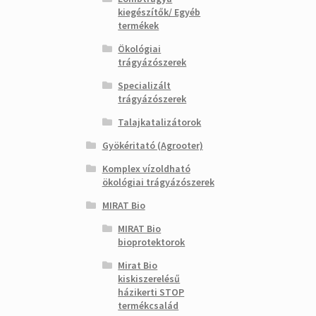
kiegészítők/ Egyéb
termékek
Ökológiai
trágyázószerek
Specializált
trágyázószerek
Talajkatalizátorok
Gyökéritató (Agrooter)
Komplex vízoldható
ökológiai trágyázószerek
MIRAT Bio
MIRAT Bio
bioprotektorok
Mirat Bio
kiskiszerelésű
házikerti STOP
termékcsalád