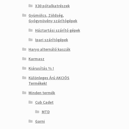
X30 pótalkatrészek
Gyümölcs, Zöldség,
Gyógynövény szárítógépek
Háztartási szárító gépek
Ipari szárítógépek
Haryo alternáló kaszák
Karmasz
Kiárusítás % !
Különleges Árú AKCIÓS
Termékek!
Minden termék
Cub Cadet
MTD
Garni