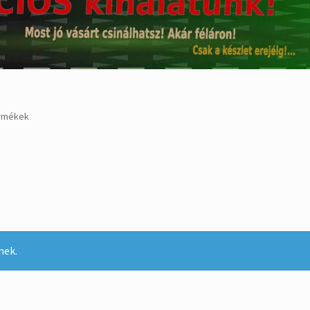
ermékek
nek.