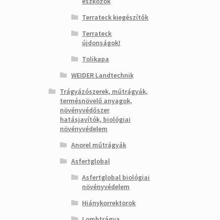
eszközök
Terrateck kiegészítők
Terrateck
újdonságok!
Tolikapa
WEIDER Landtechnik
Trágyázószerek, műtrágyák,
termésnövelő anyagok,
növényvédőszer
hatásjavítók, biológiai
növényvédelem
Anorel műtrágyák
Asfertglobal
Asfertglobal biológiai
növényvédelem
Hiánykorrektorok
Lombtrágya