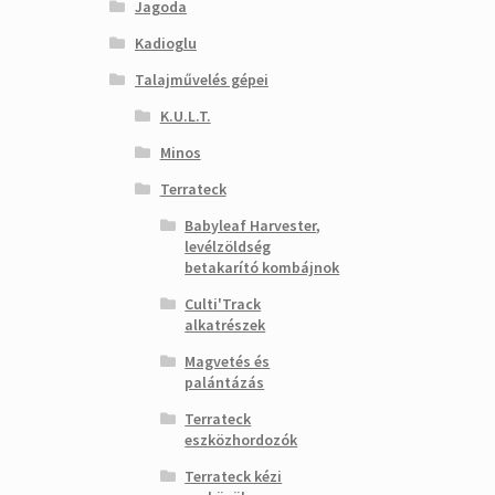
Jagoda
Kadioglu
Talajművelés gépei
K.U.L.T.
Minos
Terrateck
Babyleaf Harvester,
levélzöldség
betakarító kombájnok
Culti'Track
alkatrészek
Magvetés és
palántázás
Terrateck
eszközhordozók
Terrateck kézi