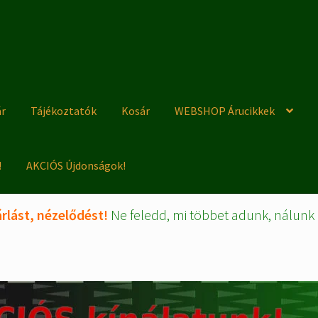
ár
Tájékoztatók
Kosár
WEBSHOP Árucikkek
!
AKCIÓS Újdonságok!
rlást, nézelődést!
Ne feledd, mi többet adunk, nálunk 