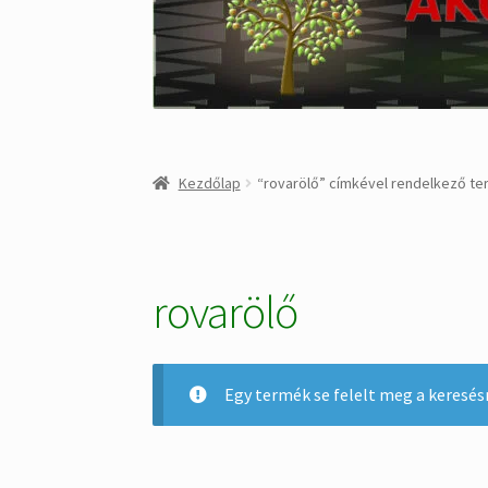
Kezdőlap
“rovarölő” címkével rendelkező t
rovarölő
Egy termék se felelt meg a keresés