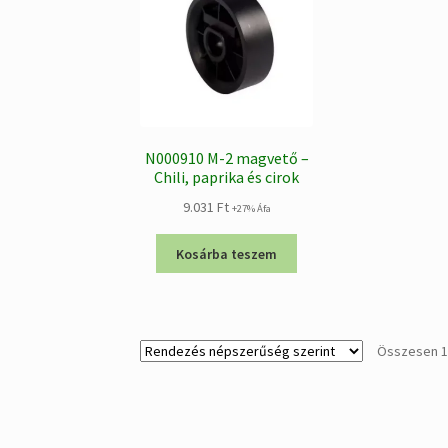
N000910 M-2 magvető –
Chili, paprika és cirok
9.031
Ft
+27% Áfa
Kosárba teszem
Összesen 1 