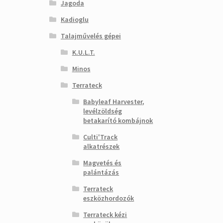
Jagoda
Kadioglu
Talajművelés gépei
K.U.L.T.
Minos
Terrateck
Babyleaf Harvester,
levélzöldség
betakarító kombájnok
Culti'Track
alkatrészek
Magvetés és
palántázás
Terrateck
eszközhordozók
Terrateck kézi