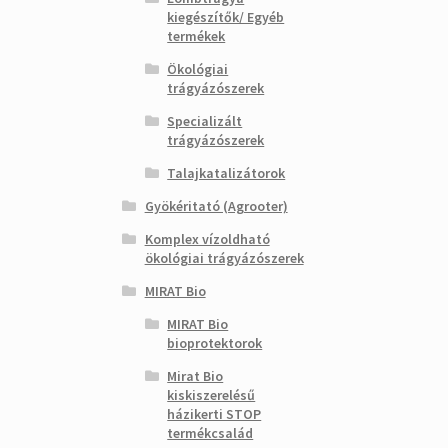
kiegészítők/ Egyéb
termékek
Ökológiai
trágyázószerek
Specializált
trágyázószerek
Talajkatalizátorok
Gyökéritató (Agrooter)
Komplex vízoldható
ökológiai trágyázószerek
MIRAT Bio
MIRAT Bio
bioprotektorok
Mirat Bio
kiskiszerelésű
házikerti STOP
termékcsalád