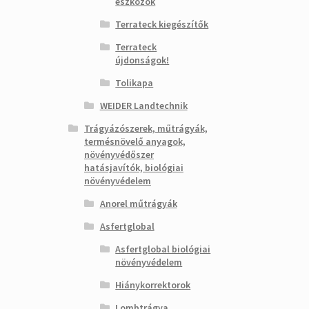
eszközök
Terrateck kiegészítők
Terrateck
újdonságok!
Tolikapa
WEIDER Landtechnik
Trágyázószerek, műtrágyák,
termésnövelő anyagok,
növényvédőszer
hatásjavítók, biológiai
növényvédelem
Anorel műtrágyák
Asfertglobal
Asfertglobal biológiai
növényvédelem
Hiánykorrektorok
Lombtrágya