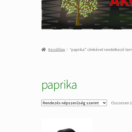
Kezdőlap
“paprika” címkével rendelkező te
paprika
Összesen 1 