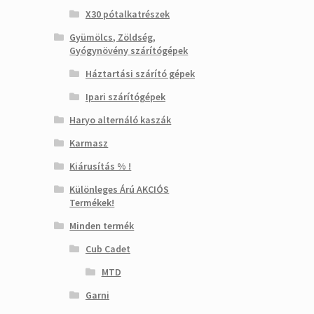
X30 pótalkatrészek
Gyümölcs, Zöldség,
Gyógynövény szárítógépek
Háztartási szárító gépek
Ipari szárítógépek
Haryo alternáló kaszák
Karmasz
Kiárusítás % !
Különleges Árú AKCIÓS
Termékek!
Minden termék
Cub Cadet
MTD
Garni