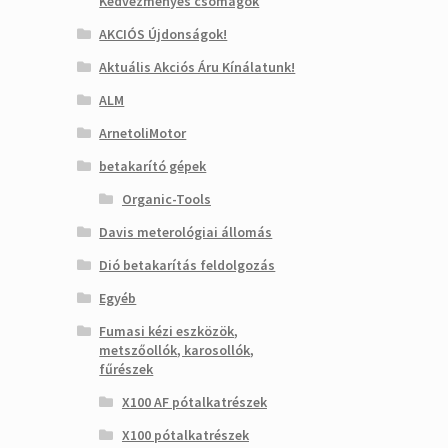
Kedvezményes csomagok
AKCIÓS Újdonságok!
Aktuális Akciós Áru Kínálatunk!
ALM
ArnetoliMotor
betakarító gépek
Organic-Tools
Davis meterológiai állomás
Dió betakarítás feldolgozás
Egyéb
Fumasi kézi eszközök,
metszőollók, karosollók,
fűrészek
X100 AF pótalkatrészek
X100 pótalkatrészek