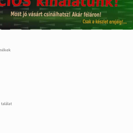
rmékek
találat