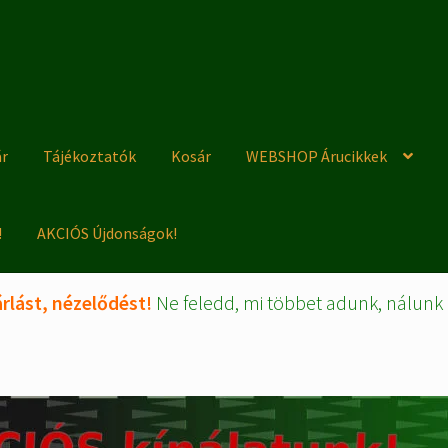
ár
Tájékoztatók
Kosár
WEBSHOP Árucikkek
!
AKCIÓS Újdonságok!
rlást, nézelődést!
Ne feledd, mi többet adunk, nálunk 