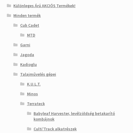
Különleges Árú AKCIÓS Termékek!
Minden termék
Cub Cadet
MTD
Garni
Jagoda
Kadioglu
Talajművelés gépei
K.U.L.T.
Minos
Terrateck
Babyleaf Harvester, levélzöldség betakarító
kombájnok
Culti'Track alkatrészek