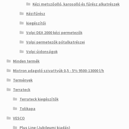
Kézi metszőolló, karosolló és fűrész alkatrészek
Kézifűrész
kiegészítői
Volpi DEA 2000 kézi permetezők
Volpi permetezők pótalkatrészei
Volpi újdonságok
Minden termék
Mixtron adagoló szivattyúk 0,5 - 5% 9500-13000 l/h
Termények
Terrateck
Terrateck kiegészítők
Tolikapa
VESCO
Plus Line (Jubileumi kiadás)