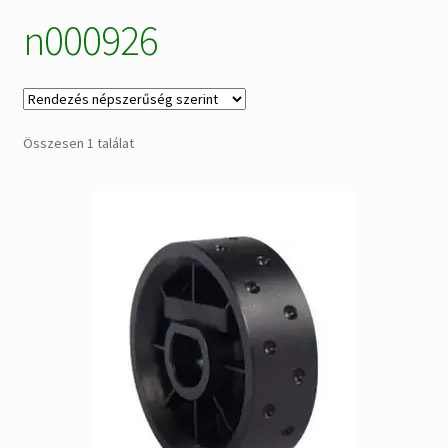
n000926
Alkatrészek
Kiárusítás % !
AKCIÓS Újdonságok!
Összesen 1 találat