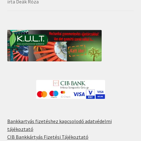
írta Deák Róza
Értékelés:
5
/
5
Bankkartyás fizetéshez kapcsolodó adatvédelmi
tájékoztató
CIB Bankkártyás Fizetési Tájékoztató