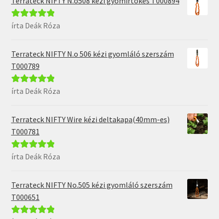
Terrateck NIFTY N.o508 kézi gyomirtókés T000894
írta Deák Róza
Értékelés:
5
/
5
Terrateck NIFTY N.o 506 kézi gyomláló szerszám
T000789
írta Deák Róza
Értékelés:
5
/
5
Terrateck NIFTY Wire kézi deltakapa(40mm-es)
T000781
írta Deák Róza
Értékelés:
5
/
5
Terrateck NIFTY No.505 kézi gyomláló szerszám
T000651