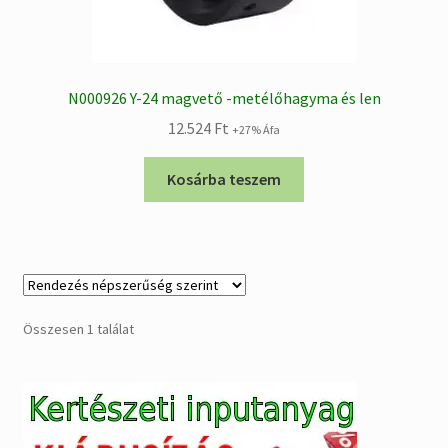
N000926 Y-24 magvető -metélőhagyma és len
12.524
Ft
+27% Áfa
Kosárba teszem
Összesen 1 találat