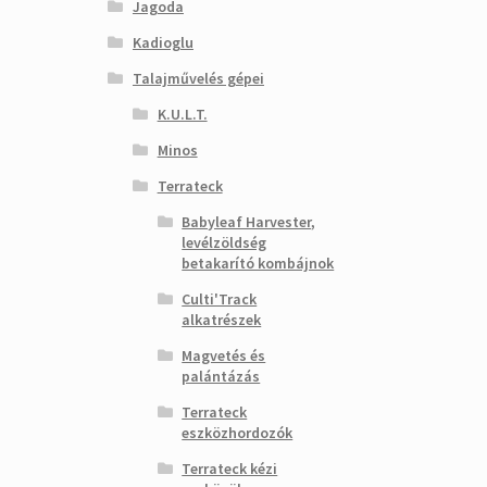
Jagoda
Kadioglu
Talajművelés gépei
K.U.L.T.
Minos
Terrateck
Babyleaf Harvester,
levélzöldség
betakarító kombájnok
Culti'Track
alkatrészek
Magvetés és
palántázás
Terrateck
eszközhordozók
Terrateck kézi