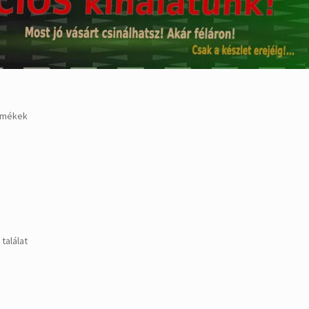
rmékek
találat