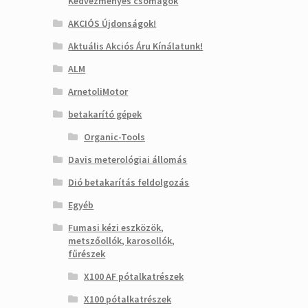
Kedvezményes csomagok
AKCIÓS Újdonságok!
Aktuális Akciós Áru Kínálatunk!
ALM
ArnetoliMotor
betakarító gépek
Organic-Tools
Davis meterológiai állomás
Dió betakarítás feldolgozás
Egyéb
Fumasi kézi eszközök,
metszőollók, karosollók,
fűrészek
X100 AF pótalkatrészek
X100 pótalkatrészek