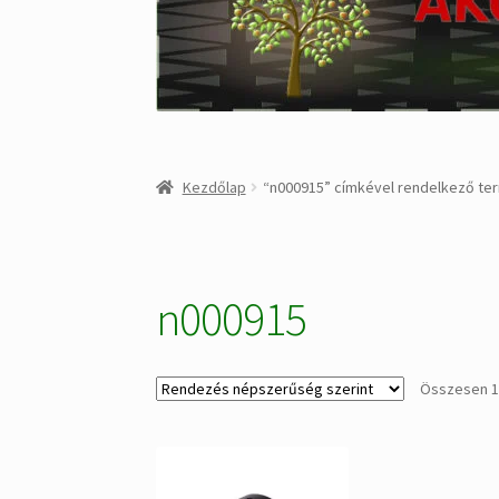
Kezdőlap
“n000915” címkével rendelkező te
n000915
Összesen 1 