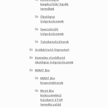
kiegészítők/ Egyéb
termékek
Ökológiai
trágyázószerek
Specializált
trágyázószerek
Talajkatalizátorok
Gyökéritató (Agrooter)
Komplex vízoldható
ökológiai trágyázószerek
MIRAT Bio
MIRAT Bio
bioprotektorok
Mirat Bio
kiskiszerelésű
házikerti STOP
termékcsalád