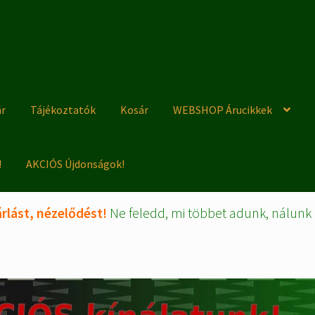
ár
Tájékoztatók
Kosár
WEBSHOP Árucikkek
!
AKCIÓS Újdonságok!
rlást, nézelődést!
Ne feledd, mi többet adunk, nálunk 