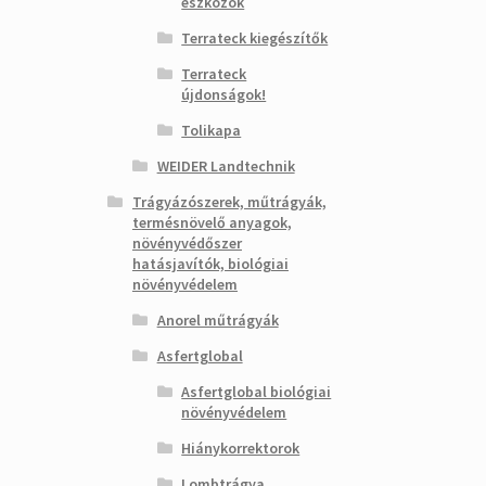
eszközök
Terrateck kiegészítők
Terrateck
újdonságok!
Tolikapa
WEIDER Landtechnik
Trágyázószerek, műtrágyák,
termésnövelő anyagok,
növényvédőszer
hatásjavítók, biológiai
növényvédelem
Anorel műtrágyák
Asfertglobal
Asfertglobal biológiai
növényvédelem
Hiánykorrektorok
Lombtrágya