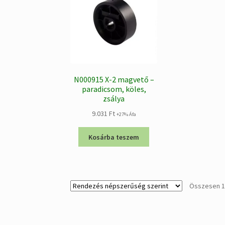
N000915 X-2 magvető –
paradicsom, köles,
zsálya
9.031
Ft
+27% Áfa
Kosárba teszem
Összesen 1 