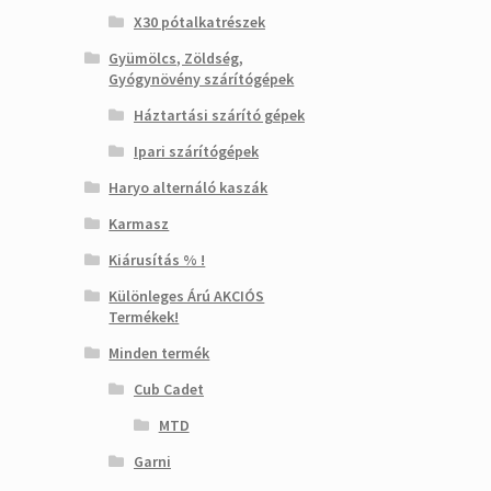
X30 pótalkatrészek
Gyümölcs, Zöldség,
Gyógynövény szárítógépek
Háztartási szárító gépek
Ipari szárítógépek
Haryo alternáló kaszák
Karmasz
Kiárusítás % !
Különleges Árú AKCIÓS
Termékek!
Minden termék
Cub Cadet
MTD
Garni