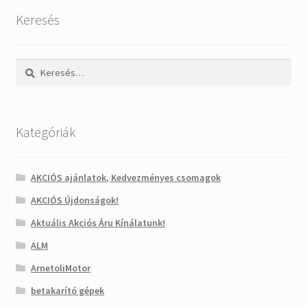
Keresés
Keresés:
Kategóriák
AKCIÓS ajánlatok, Kedvezményes csomagok
AKCIÓS Újdonságok!
Aktuális Akciós Áru Kínálatunk!
ALM
ArnetoliMotor
betakarító gépek