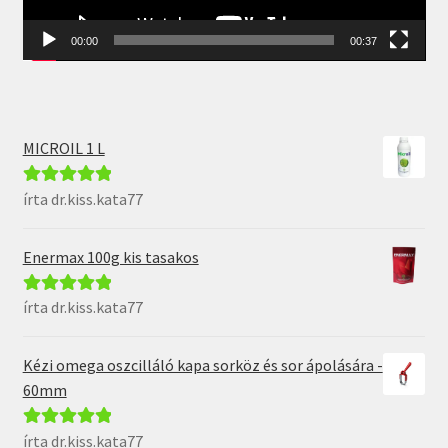
00:00
00:37
MICROIL 1 L
írta dr.kiss.kata77
Értékelés:
5
/
5
Enermax 100g kis tasakos
írta dr.kiss.kata77
Értékelés:
5
/
5
Kézi omega oszcilláló kapa sorköz és sor ápolására -
60mm
írta dr.kiss.kata77
Értékelés:
5
/