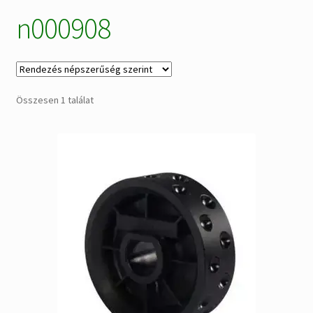
n000908
Alkatrészek
Kiárusítás % !
AKCIÓS Újdonságok!
Összesen 1 találat