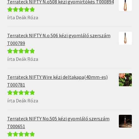
Terrateck NIFTY N.o508 kézi gyomirtókés T000894
írta Deák Róza
Értékelés:
5
/
5
Terrateck NIFTY N.o 506 kézi gyomláló szerszám
T000789
írta Deák Róza
Értékelés:
5
/
5
Terrateck NIFTY Wire kézi deltakapa(40mm-es)
T000781
írta Deák Róza
Értékelés:
5
/
5
Terrateck NIFTY No.505 kézi gyomláló szerszám
T000651