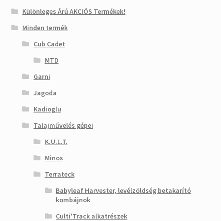
Különleges Árú AKCIÓS Termékek!
Minden termék
Cub Cadet
MTD
Garni
Jagoda
Kadioglu
Talajművelés gépei
K.U.L.T.
Minos
Terrateck
Babyleaf Harvester, levélzöldség betakarító
kombájnok
Culti'Track alkatrészek