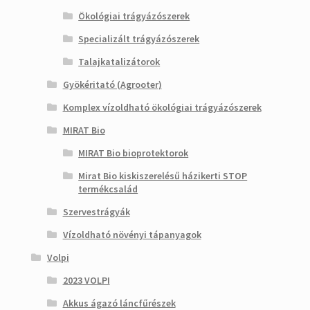
Ökológiai trágyázószerek
Specializált trágyázószerek
Talajkatalizátorok
Gyökéritató (Agrooter)
Komplex vízoldható ökológiai trágyázószerek
MIRAT Bio
MIRAT Bio bioprotektorok
Mirat Bio kiskiszerelésű házikerti STOP
termékcsalád
Szervestrágyák
Vízoldható növényi tápanyagok
Volpi
2023 VOLPI
Akkus ágazó láncfűrészek