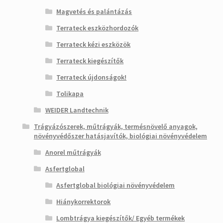
Magvetés és palántázás
Terrateck eszközhordozók
Terrateck kézi eszközök
Terrateck kiegészítők
Terrateck újdonságok!
Tolikapa
WEIDER Landtechnik
Trágyázószerek, műtrágyák, termésnövelő anyagok,
növényvédőszer hatásjavítók, biológiai növényvédelem
Anorel műtrágyák
Asfertglobal
Asfertglobal biológiai növényvédelem
Hiánykorrektorok
Lombtrágya kiegészítők/ Egyéb termékek