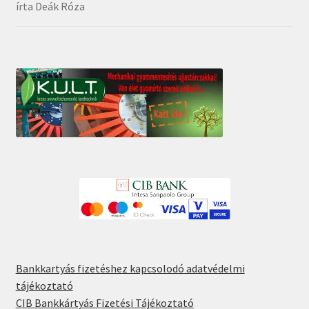
írta Deák Róza
Értékelés:
5
/
5
Bankkartyás fizetéshez kapcsolodó adatvédelmi
tájékoztató
CIB Bankkártyás Fizetési Tájékoztató