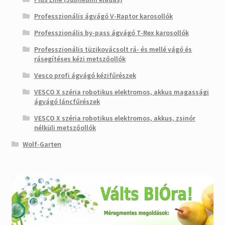
Professzionális ágvágó V-Raptor karosollók
Professzionális by-pass ágvágó T-Rex karosollók
Professzionális tüzikovácsolt rá- és mellé vágó és
rásegítéses kézi metszőollók
Vesco profi ágvágó kézifűrészek
VESCO X széria robotikus elektromos, akkus magassági
ágvágó láncfűrészek
VESCO X széria robotikus elektromos, akkus, zsinór
nélküli metszőollók
Wolf-Garten