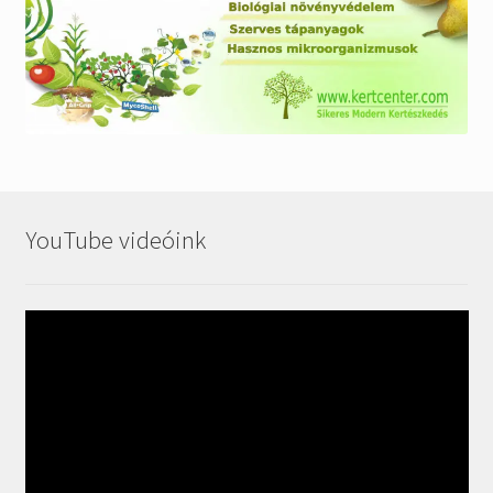
YouTube videóink
Videólejátszó