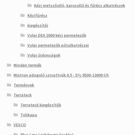
Kézi metszőolló, karosolló és fűrész alkatrészek
Kézifűrész
kiegészítői
Volpi DEA 2000 kézi permetezők
Volpi permetezők pótalkatrészei
Volpi újdonságok
Minden termék
Mixtron adagoló szivattyúk 0,5 - 5% 9500-13000 l/h
Termények
Terrateck
Terrateck kiegészítők
Tolikapa
VESCO
Plus Line (Jubileumi kiadás)