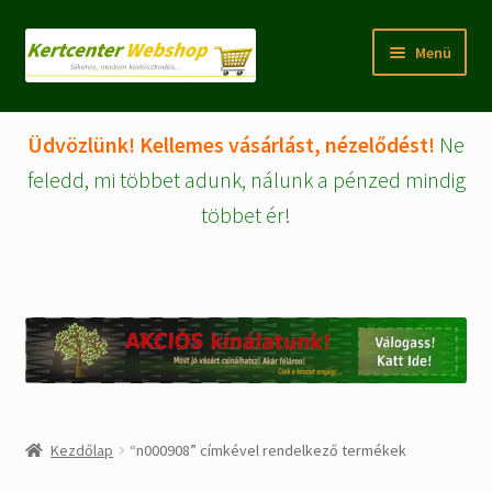
Ugrás
Kilépés
Menü
a
a
navigációhoz
tartalomba
Rólunk
Üdvözlünk! Kellemes vásárlást, nézelődést!
Ne
Fiókom/regisztráció
feledd, mi többet adunk, nálunk a pénzed mindig
többet ér!
Pénztár
Tájékoztatók
Kosár
Expand
WEBSHOP Árucikkek
child
menu
Kezdőlap
“n000908” címkével rendelkező termékek
Kezdőlap