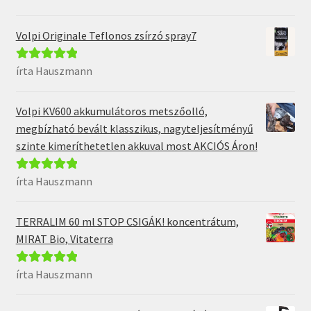
5
Volpi Originale Teflonos zsírzó spray7
írta Hauszmann
Értékelés:
5
/
5
Volpi KV600 akkumulátoros metszőolló,
megbízható bevált klasszikus, nagyteljesítményű
szinte kimeríthetetlen akkuval most AKCIÓS Áron!
írta Hauszmann
Értékelés:
5
/
5
TERRALIM 60 ml STOP CSIGÁK! koncentrátum,
MIRAT Bio, Vitaterra
írta Hauszmann
Értékelés:
5
/
5