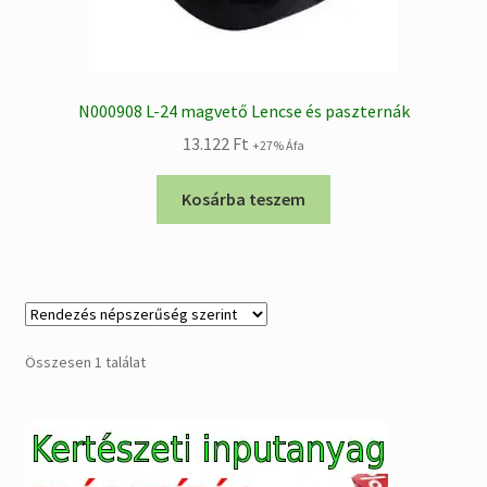
N000908 L-24 magvető Lencse és paszternák
13.122
Ft
+27% Áfa
Kosárba teszem
Összesen 1 találat