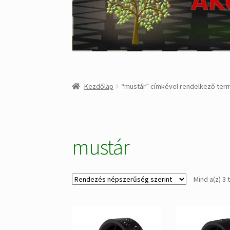
Kezdőlap
“mustár” címkével rendelkező ter
mustár
Mind a(z) 3 