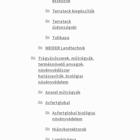
eszközök
Terrateck kiegészítők
Terrateck
újdonságok!
Tolikapa
WEIDER Landtechnik
Trágyázószerek, műtrágyák,
termésnövelő anyagok,
növényvédőszer
hatásjavítók, biológiai
növényvédelem
Anorel műtrágyák
Asfertglobal
Asfertglobal biológiai
növényvédelem
Hiánykorrektorok
Lombtrágya