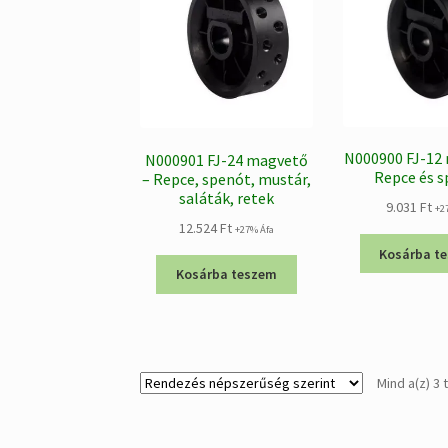
N000900 FJ-12
N000901 FJ-24 magvető
Repce és 
– Repce, spenót, mustár,
saláták, retek
9.031
Ft
+2
12.524
Ft
+27% Áfa
Kosárba t
Kosárba teszem
Mind a(z) 3 