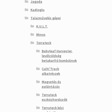
Jagoda
Kadioglu
Talajművelés gépei
K.U.L.T.
Minos
Terrateck
Babyleaf Harvester,
levélzöldség
betakarító kombájnok
Culti'Track
alkatrészek
Magvetés és
palántázás
Terrateck
eszközhordozók
Terrateck kézi