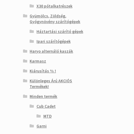
X30 pótalkatrészek
Gyümölcs, Zöldség,
Gyógynövény szárítógépek
Háztartási szárító gépek
Ipari szárítógépek
Haryo alternáló kaszák
Karmasz
Kiárusítás % !
Különleges Árú AKCIÓS
Termékek!
Minden termék
Cub Cadet
MTD
Garni