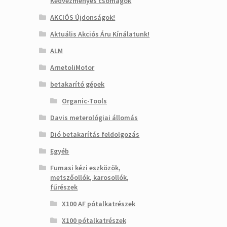
Kedvezményes csomagok
AKCIÓS Újdonságok!
Aktuális Akciós Áru Kínálatunk!
ALM
ArnetoliMotor
betakarító gépek
Organic-Tools
Davis meterológiai állomás
Dió betakarítás feldolgozás
Egyéb
Fumasi kézi eszközök,
metszőollók, karosollók,
fűrészek
X100 AF pótalkatrészek
X100 pótalkatrészek