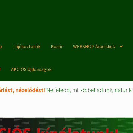
ár
Tájékoztatók
Kosár
WEBSHOP Árucikkek
!
AKCIÓS Újdonságok!
rlást, nézelődést!
Ne feledd, mi többet adunk, nálunk 