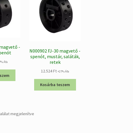
 magvető -
N000902 FJ-30 magvető -
spenót
spenót, mustár, saláták,
retek
7% Áfa
12.524
Ft
+27% Áfa
eszem
Kosárba teszem
Sorted
találat megjelenítve
by
popularity