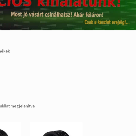
mékek
Sorted
találat megjelenítve
by
popularity