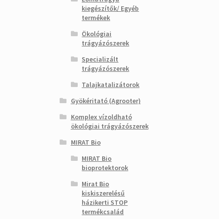
kiegészítők/ Egyéb
termékek
Ökológiai
trágyázószerek
Specializált
trágyázószerek
Talajkatalizátorok
Gyökéritató (Agrooter)
Komplex vízoldható
ökológiai trágyázószerek
MIRAT Bio
MIRAT Bio
bioprotektorok
Mirat Bio
kiskiszerelésű
házikerti STOP
termékcsalád