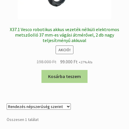
X37.1 Vesco robotikus akkus vezeték nélküli elektromos
metszőolló 37 mm-es vágási átmérővel, 2 db nagy
teljesítményű akkuval
AKCIÓ!
Original
Current
198.000
Ft
99.000
Ft
+27% Áfa
price
price
was:
is:
Kosárba teszem
198.000 Ft.
99.000 Ft.
Összesen 1 találat