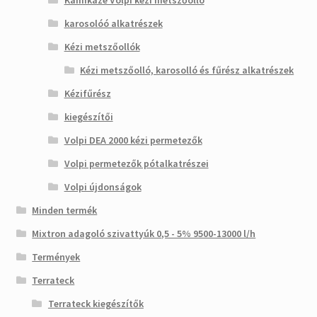
Kamikaze Volpi kézi metszőolló
karosolóó alkatrészek
Kézi metszőollók
Kézi metszőolló, karosolló és fűrész alkatrészek
Kézifűrész
kiegészítői
Volpi DEA 2000 kézi permetezők
Volpi permetezők pótalkatrészei
Volpi újdonságok
Minden termék
Mixtron adagoló szivattyúk 0,5 - 5% 9500-13000 l/h
Termények
Terrateck
Terrateck kiegészítők