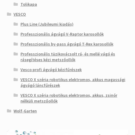
Tolikapa
VESCO
Plus Line (Jubileumi kiadás)
Professzionális ágvágó V-Raptor karosollók
Professzionális by-pass ágvágó T-Rex karosollók
Professzionális tüzikovácsolt rá- és mellé vágó és
rásegítéses kézi metszőollók
Vesco profi ágvágó kézifűrészek
VESCO X széria robotikus elektromos, akkus magassági
ágvágó láncfűrészek
VESCO X széria robotikus elektromos, akkus, zsinór
nélküli metszőollók
Wolf-Garten