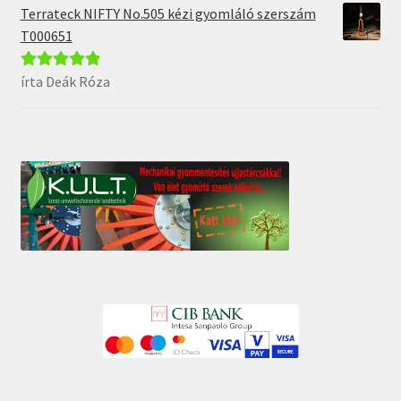
Terrateck NIFTY No.505 kézi gyomláló szerszám
T000651
írta Deák Róza
Értékelés:
5
/
5