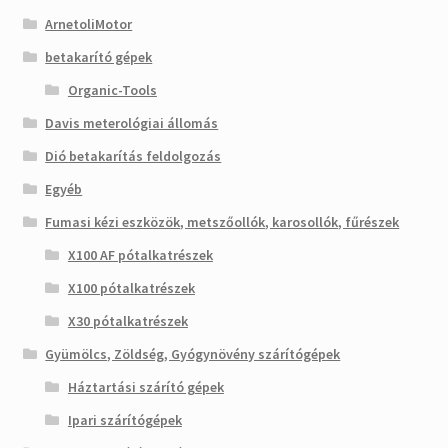
ArnetoliMotor
betakarító gépek
Organic-Tools
Davis meterológiai állomás
Dió betakarítás feldolgozás
Egyéb
Fumasi kézi eszközök, metszőollók, karosollók, fűrészek
X100 AF pótalkatrészek
X100 pótalkatrészek
X30 pótalkatrészek
Gyümölcs, Zöldség, Gyógynövény szárítógépek
Háztartási szárító gépek
Ipari szárítógépek