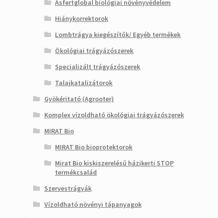
Asfertglobal biológiai növényvédelem
Hiánykorrektorok
Lombtrágya kiegészítők/ Egyéb termékek
Ökológiai trágyázószerek
Specializált trágyázószerek
Talajkatalizátorok
Gyökéritató (Agrooter)
Komplex vízoldható ökológiai trágyázószerek
MIRAT Bio
MIRAT Bio bioprotektorok
Mirat Bio kiskiszerelésű házikerti STOP
termékcsalád
Szervestrágyák
Vízoldható növényi tápanyagok