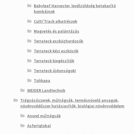
Babyleaf Harvester, levélzöldség betakarító
kombájnok
Culti'Track alkatrészek
Magvetés és palántázás
Terrateck eszközhordozók
Terrateck kézi eszközök
Terrateck kiegészítők
Terrateck újdonságok!
Tolikapa
WEIDER Landtechnik
Trágyázószerek, műtrágyák, termésnövelő anyagok,
növényvédőszer hatásjavítók, biológiai növényvédelem
Anorel műtrágyák
Asfertglobal