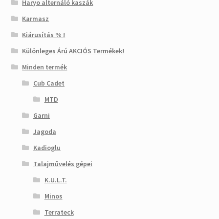
Haryo alternáló kaszák
Karmasz
Kiárusítás % !
Különleges Árú AKCIÓS Termékek!
Minden termék
Cub Cadet
MTD
Garni
Jagoda
Kadioglu
Talajművelés gépei
K.U.L.T.
Minos
Terrateck