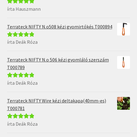
írta Hauszmann
Értékelés:
5
/
5
Terrateck NIFTY N.o508 kézi gyomirtókés T000894
írta Deák Róza
Értékelés:
5
/
5
Terrateck NIFTY N.o 506 kézi gyomláló szerszám
T000789
írta Deák Róza
Értékelés:
5
/
5
Terrateck NIFTY Wire kézi deltakapa(40mm-es)
T000781
írta Deák Róza
Értékelés:
5
/
5