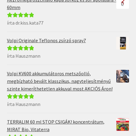
60mm
írta dr.kiss.kata77
Értékelés:
5
/
5
Volpi Originale Teflonos zsírzó spray7
írta Hauszmann
Értékelés:
5
/
5
Volpi KV600 akkumulátoros metszőolló,
megbízható bevált klasszikus, nagyteljesítményű
szinte kimeríthetetlen akkuval most AKCIÓS Áron!
írta Hauszmann
Értékelés:
5
/
5
TERRALIM 60 ml STOP CSIGÁK! koncentrátum,
MIRAT Bio, Vitaterra