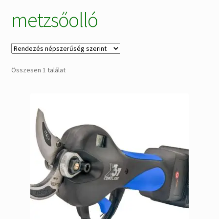
metzsőolló
Alkatrészek
Kiárusítás % !
AKCIÓS Újdonságok!
Összesen 1 találat