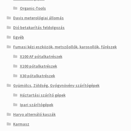
Organic-Tools
Davis meterológiai állomás
Dió betakarítás feldolgozás
Egyéb
Fumasi kézi eszközök, metszőollók, karosollók, fűrészek
X100 AF pótalkatrészek
X100 pótalkatrészek
X30 pótalkatrészek
Gyümölcs, Zöldség, Gyógynövény szárítógépek
Háztartási szárító gépek
Ipari szárítógépek
Haryo alternáló kaszák
Karmasz