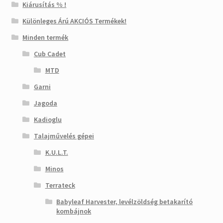
Kiárusítás % !
Különleges Árú AKCIÓS Termékek!
Minden termék
Cub Cadet
MTD
Garni
Jagoda
Kadioglu
Talajművelés gépei
K.U.L.T.
Minos
Terrateck
Babyleaf Harvester, levélzöldség betakarító
kombájnok