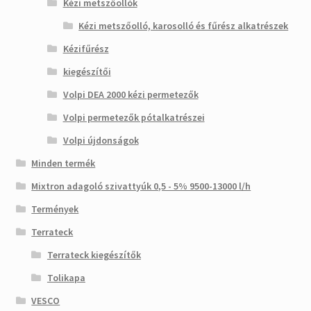
Kézi metszőollók
Kézi metszőolló, karosolló és fűrész alkatrészek
Kézifűrész
kiegészítői
Volpi DEA 2000 kézi permetezők
Volpi permetezők pótalkatrészei
Volpi újdonságok
Minden termék
Mixtron adagoló szivattyúk 0,5 - 5% 9500-13000 l/h
Termények
Terrateck
Terrateck kiegészítők
Tolikapa
VESCO