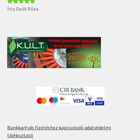
írta Deák Róza
Értékelés:
5
/
5
Bankkartyás fizetéshez kapcsolodó adatvédelmi
tájékoztató