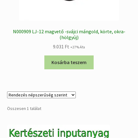
N000909 LJ-12 magvető -svájci mángold, körte, okra-
(hölgyúj)
9.031
Ft
+27% Áfa
Kosárba teszem
Összesen 1 találat