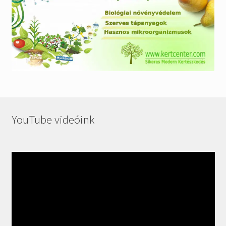
YouTube videóink
Videólejátszó