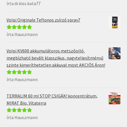
írta dr.kiss.kata77
Értékelés:
5
/
5
Volpi Originale Teflonos zsírzó spray7
írta Hauszmann
Értékelés:
5
/
5
Volpi KV600 akkumulátoros metszőolló,
megbízható bevált klasszikus, nagyteljesítményű
szinte kimeríthetetlen akkuval most AKCIÓS Áron!
írta Hauszmann
Értékelés:
5
/
5
TERRALIM 60 ml STOP CSIGÁK! koncentrátum,
MIRAT Bio, Vitaterra
írta Hauszmann
Értékelés:
5
/
5