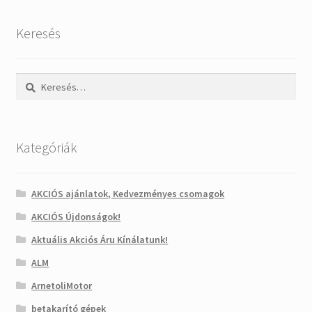
Keresés
Keresés:
Kategóriák
AKCIÓS ajánlatok, Kedvezményes csomagok
AKCIÓS Újdonságok!
Aktuális Akciós Áru Kínálatunk!
ALM
ArnetoliMotor
betakarító gépek