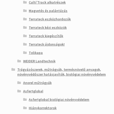
Culti'Track alkatrészek
Magvetés és palántázás
Terrateck eszközhordozók
Terrateck kézi eszközök
Terrateck kiegészítők
Terrateck újdonságok!
Tolikapa
WEIDER Landtechnik
Trágyázószerek, műtrágyák, termésnövelő anyagok,
növényvédőszer hatásjavítók, biológiai növényvédelem
Anorel műtrágyák
Asfertglobal
Asfertglobal biológiai növényvédelem
Hiánykorrektorok