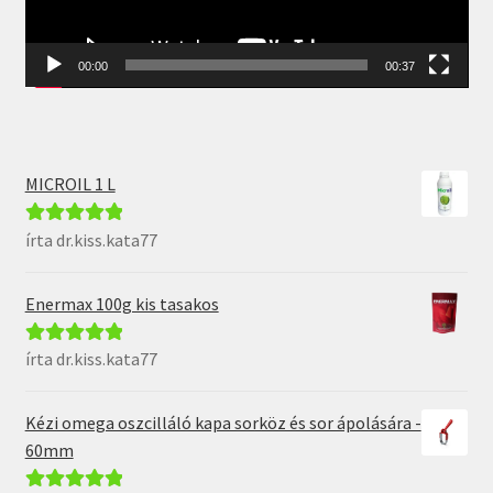
00:00
00:37
MICROIL 1 L
írta dr.kiss.kata77
Értékelés:
5
/
5
Enermax 100g kis tasakos
írta dr.kiss.kata77
Értékelés:
5
/
5
Kézi omega oszcilláló kapa sorköz és sor ápolására -
60mm