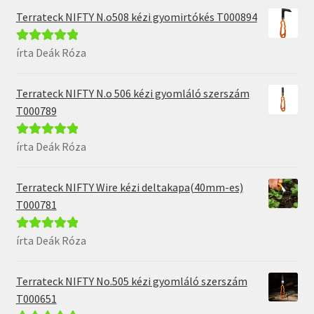
Terrateck NIFTY N.o508 kézi gyomirtókés T000894
írta Deák Róza
Értékelés:
5
/
5
Terrateck NIFTY N.o 506 kézi gyomláló szerszám
T000789
írta Deák Róza
Értékelés:
5
/
5
Terrateck NIFTY Wire kézi deltakapa(40mm-es)
T000781
írta Deák Róza
Értékelés:
5
/
5
Terrateck NIFTY No.505 kézi gyomláló szerszám
T000651