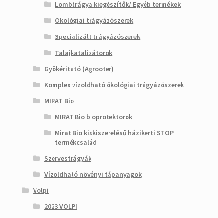
Lombtrágya kiegészítők/ Egyéb termékek
Ökológiai trágyázószerek
Specializált trágyázószerek
Talajkatalizátorok
Gyökéritató (Agrooter)
Komplex vízoldható ökológiai trágyázószerek
MIRAT Bio
MIRAT Bio bioprotektorok
Mirat Bio kiskiszerelésű házikerti STOP
termékcsalád
Szervestrágyák
Vízoldható növényi tápanyagok
Volpi
2023 VOLPI