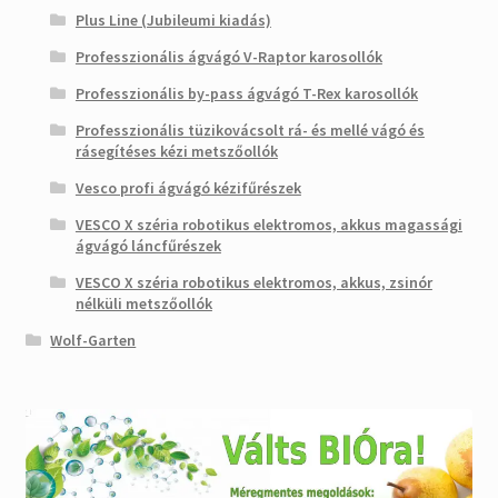
Plus Line (Jubileumi kiadás)
Professzionális ágvágó V-Raptor karosollók
Professzionális by-pass ágvágó T-Rex karosollók
Professzionális tüzikovácsolt rá- és mellé vágó és
rásegítéses kézi metszőollók
Vesco profi ágvágó kézifűrészek
VESCO X széria robotikus elektromos, akkus magassági
ágvágó láncfűrészek
VESCO X széria robotikus elektromos, akkus, zsinór
nélküli metszőollók
Wolf-Garten