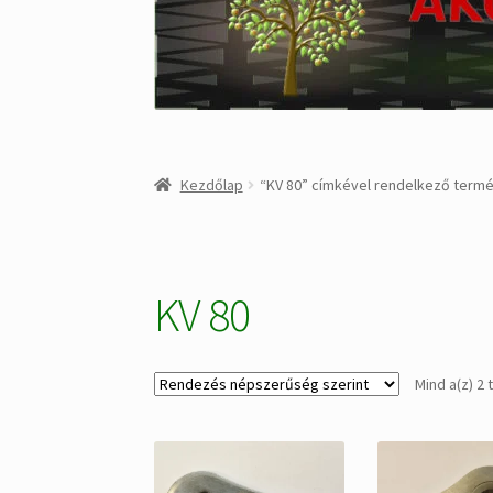
Kezdőlap
“KV 80” címkével rendelkező term
KV 80
Mind a(z) 2 