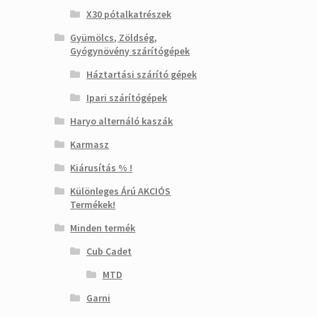
X30 pótalkatrészek
Gyümölcs, Zöldség,
Gyógynövény szárítógépek
Háztartási szárító gépek
Ipari szárítógépek
Haryo alternáló kaszák
Karmasz
Kiárusítás % !
Különleges Árú AKCIÓS
Termékek!
Minden termék
Cub Cadet
MTD
Garni