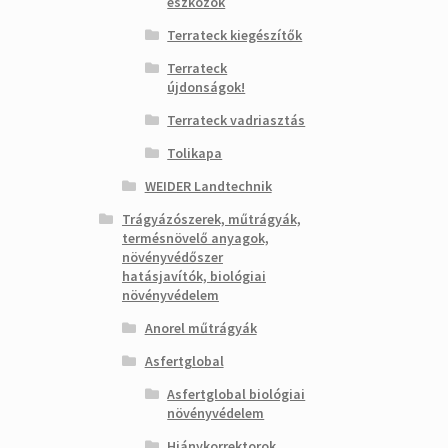
eszközök
Terrateck kiegészítők
Terrateck
újdonságok!
Terrateck vadriasztás
Tolikapa
WEIDER Landtechnik
Trágyázószerek, műtrágyák,
termésnövelő anyagok,
növényvédőszer
hatásjavítók, biológiai
növényvédelem
Anorel műtrágyák
Asfertglobal
Asfertglobal biológiai
növényvédelem
Hiánykorrektorok