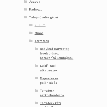
Jagoda
Kadioglu
Talajművelés gépei
K.U.L.T.
Minos
Terrateck
Babyleaf Harvester,
levélzöldség
betakarító kombájnok
Culti'Track
alkatrészek
Magvetés és
palántázás
Terrateck
eszközhordozók
Terrateck kézi