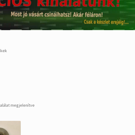
ékek
Sorted
találat megjelenítve
by
popularity