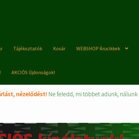
ár
Tájékoztatók
Kosár
WEBSHOP Árucikkek
!
AKCIÓS Újdonságok!
rlást, nézelődést!
Ne feledd, mi többet adunk, nálunk 