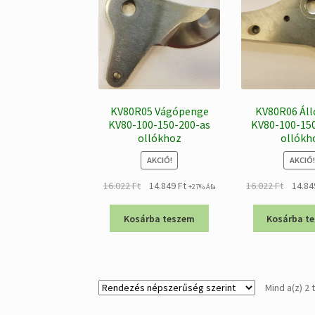
KV80R05 Vágópenge
KV80R06 Ál
KV80-100-150-200-as
KV80-100-15
ollókhoz
ollókh
AKCIÓ!
AKCIÓ!
Original
Current
Origina
16.022
Ft
14.849
Ft
16.022
Ft
14.8
+27% Áfa
price
price
price
was:
is:
was:
Kosárba teszem
Kosárba t
16.022 Ft.
14.849 Ft.
16.022 
Mind a(z) 2 