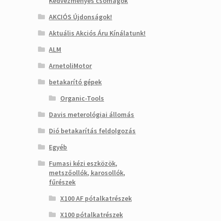
Kedvezményes csomagok
AKCIÓS Újdonságok!
Aktuális Akciós Áru Kínálatunk!
ALM
ArnetoliMotor
betakarító gépek
Organic-Tools
Davis meterológiai állomás
Dió betakarítás feldolgozás
Egyéb
Fumasi kézi eszközök,
metszőollók, karosollók,
fűrészek
X100 AF pótalkatrészek
X100 pótalkatrészek