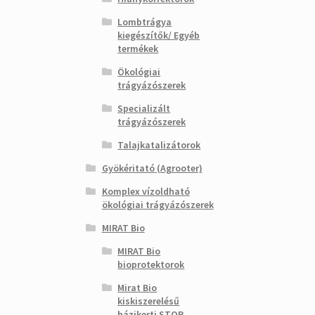
Lombtrágya
kiegészítők/ Egyéb
termékek
Ökológiai
trágyázószerek
Specializált
trágyázószerek
Talajkatalizátorok
Gyökéritató (Agrooter)
Komplex vízoldható
ökológiai trágyázószerek
MIRAT Bio
MIRAT Bio
bioprotektorok
Mirat Bio
kiskiszerelésű
házikerti STOP