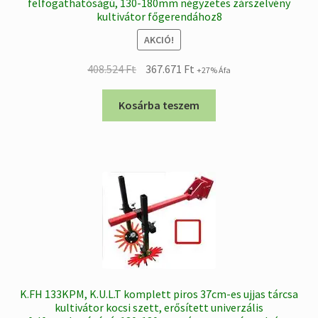
felfogathatóságú, 130-180mm négyzetes zárszelvény
kultivátor főgerendához8
AKCIÓ!
Original
Current
408.524
Ft
367.671
Ft
+27% Áfa
price
price
was:
is:
Kosárba teszem
408.524 Ft.
367.671 Ft.
K.FH 133KPM, K.U.L.T komplett piros 37cm-es ujjas tárcsa
kultivátor kocsi szett, erősített univerzális