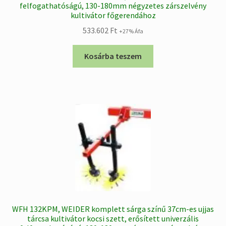
felfogathatóságú, 130-180mm négyzetes zárszelvény
kultivátor főgerendához
533.602
Ft
+27% Áfa
Kosárba teszem
WFH 132KPM, WEIDER komplett sárga színű 37cm-es ujjas
tárcsa kultivátor kocsi szett, erősített univerzális