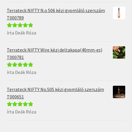
5
Terrateck NIFTY N.o 506 kézi gyomláló szerszám
T000789
írta Deák Róza
Értékelés:
5
/
5
Terrateck NIFTY Wire kézi deltakapa(40mm-es)
T000781
írta Deák Róza
Értékelés:
5
/
5
Terrateck NIFTY No.505 kézi gyomláló szerszám
T000651
írta Deák Róza
Értékelés:
5
/
5