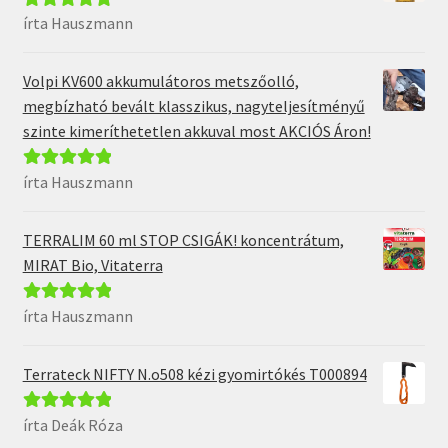
írta Hauszmann
Értékelés:
5
/
5
Volpi KV600 akkumulátoros metszőolló,
megbízható bevált klasszikus, nagyteljesítményű
szinte kimeríthetetlen akkuval most AKCIÓS Áron!
írta Hauszmann
Értékelés:
5
/
5
TERRALIM 60 ml STOP CSIGÁK! koncentrátum,
MIRAT Bio, Vitaterra
írta Hauszmann
Értékelés:
5
/
5
Terrateck NIFTY N.o508 kézi gyomirtókés T000894
írta Deák Róza
Értékelés:
5
/