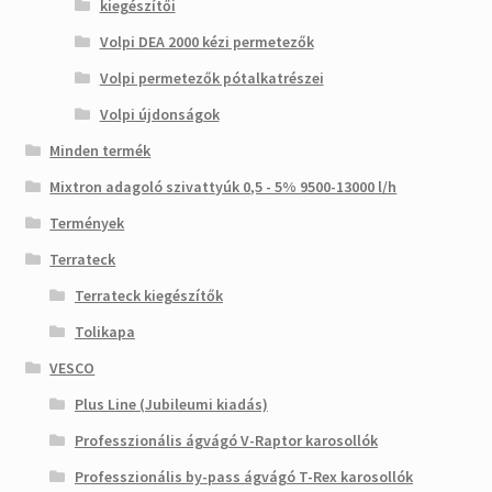
kiegészítői
Volpi DEA 2000 kézi permetezők
Volpi permetezők pótalkatrészei
Volpi újdonságok
Minden termék
Mixtron adagoló szivattyúk 0,5 - 5% 9500-13000 l/h
Termények
Terrateck
Terrateck kiegészítők
Tolikapa
VESCO
Plus Line (Jubileumi kiadás)
Professzionális ágvágó V-Raptor karosollók
Professzionális by-pass ágvágó T-Rex karosollók