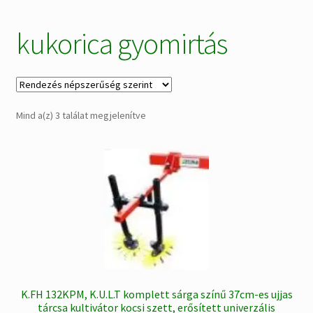
Alkatrészek
kukorica gyomirtás
Kiárusítás % !
AKCIÓS Újdonságok!
Sorted
Mind a(z) 3 találat megjelenítve
by
popularity
K.FH 132KPM, K.U.L.T komplett sárga színű 37cm-es ujjas
tárcsa kultivátor kocsi szett, erősített univerzális