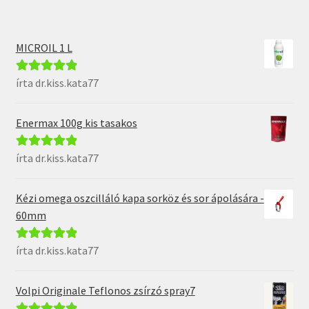
MICROIL 1 L
írta dr.kiss.kata77
Értékelés:
5
/
5
Enermax 100g kis tasakos
írta dr.kiss.kata77
Értékelés:
5
/
5
Kézi omega oszcilláló kapa sorköz és sor ápolására -
60mm
írta dr.kiss.kata77
Értékelés:
5
/
5
Volpi Originale Teflonos zsírzó spray7