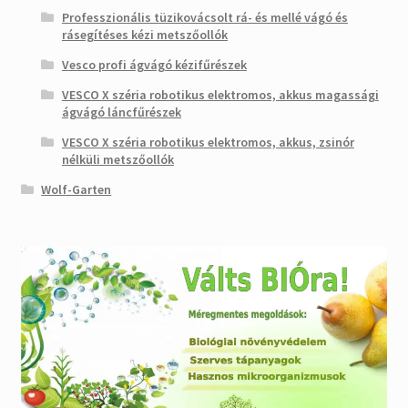
Professzionális tüzikovácsolt rá- és mellé vágó és
rásegítéses kézi metszőollók
Vesco profi ágvágó kézifűrészek
VESCO X széria robotikus elektromos, akkus magassági
ágvágó láncfűrészek
VESCO X széria robotikus elektromos, akkus, zsinór
nélküli metszőollók
Wolf-Garten