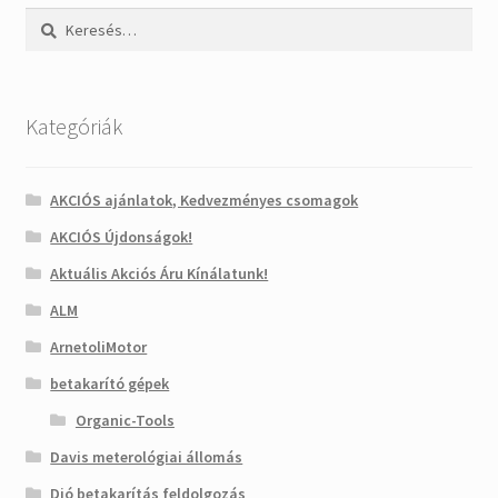
Keresés:
Kategóriák
AKCIÓS ajánlatok, Kedvezményes csomagok
AKCIÓS Újdonságok!
Aktuális Akciós Áru Kínálatunk!
ALM
ArnetoliMotor
betakarító gépek
Organic-Tools
Davis meterológiai állomás
Dió betakarítás feldolgozás