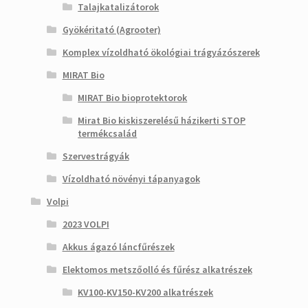
Talajkatalizátorok
Gyökéritató (Agrooter)
Komplex vízoldható ökológiai trágyázószerek
MIRAT Bio
MIRAT Bio bioprotektorok
Mirat Bio kiskiszerelésű házikerti STOP
termékcsalád
Szervestrágyák
Vízoldható növényi tápanyagok
Volpi
2023 VOLPI
Akkus ágazó láncfűrészek
Elektomos metszőolló és fűrész alkatrészek
KV100-KV150-KV200 alkatrészek