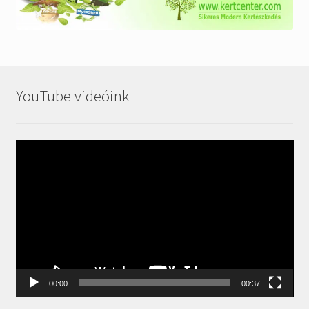
YouTube videóink
Videólejátszó
00:00
00:37