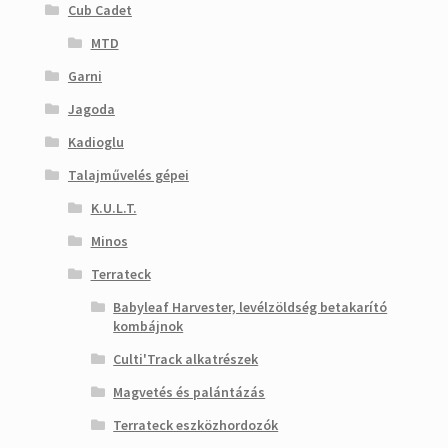
Cub Cadet
MTD
Garni
Jagoda
Kadioglu
Talajművelés gépei
K.U.L.T.
Minos
Terrateck
Babyleaf Harvester, levélzöldség betakarító
kombájnok
Culti'Track alkatrészek
Magvetés és palántázás
Terrateck eszközhordozók