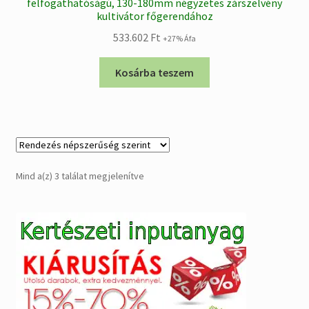
felfogathatóságú, 130-180mm négyzetes zárszelvény
kultivátor főgerendához
533.602
Ft
+27% Áfa
Kosárba teszem
Sorted
Mind a(z) 3 találat megjelenítve
by
popularity