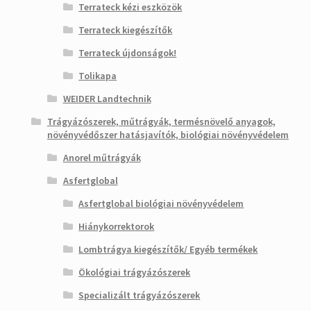
Terrateck kézi eszközök
Terrateck kiegészítők
Terrateck újdonságok!
Tolikapa
WEIDER Landtechnik
Trágyázószerek, műtrágyák, termésnövelő anyagok,
növényvédőszer hatásjavítók, biológiai növényvédelem
Anorel műtrágyák
Asfertglobal
Asfertglobal biológiai növényvédelem
Hiánykorrektorok
Lombtrágya kiegészítők/ Egyéb termékek
Ökológiai trágyázószerek
Specializált trágyázószerek