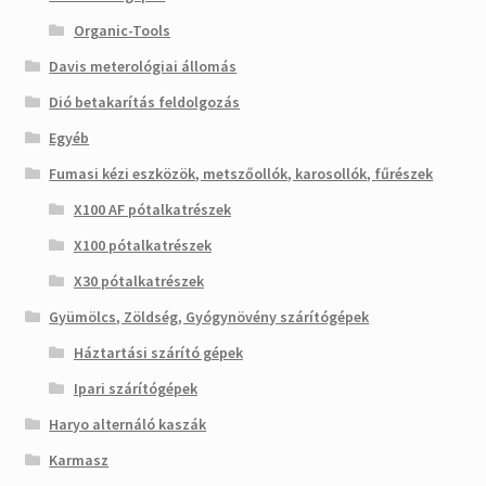
Organic-Tools
Davis meterológiai állomás
Dió betakarítás feldolgozás
Egyéb
Fumasi kézi eszközök, metszőollók, karosollók, fűrészek
X100 AF pótalkatrészek
X100 pótalkatrészek
X30 pótalkatrészek
Gyümölcs, Zöldség, Gyógynövény szárítógépek
Háztartási szárító gépek
Ipari szárítógépek
Haryo alternáló kaszák
Karmasz