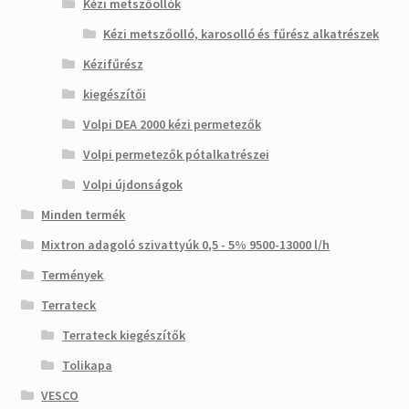
Kézi metszőollók
Kézi metszőolló, karosolló és fűrész alkatrészek
Kézifűrész
kiegészítői
Volpi DEA 2000 kézi permetezők
Volpi permetezők pótalkatrészei
Volpi újdonságok
Minden termék
Mixtron adagoló szivattyúk 0,5 - 5% 9500-13000 l/h
Termények
Terrateck
Terrateck kiegészítők
Tolikapa
VESCO