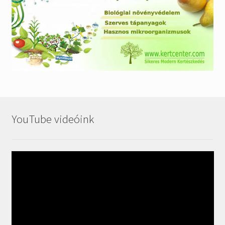
YouTube videóink
Videólejátszó