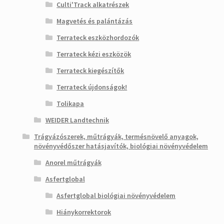
Culti'Track alkatrészek
Magvetés és palántázás
Terrateck eszközhordozók
Terrateck kézi eszközök
Terrateck kiegészítők
Terrateck újdonságok!
Tolikapa
WEIDER Landtechnik
Trágyázószerek, műtrágyák, termésnövelő anyagok,
növényvédőszer hatásjavítók, biológiai növényvédelem
Anorel műtrágyák
Asfertglobal
Asfertglobal biológiai növényvédelem
Hiánykorrektorok