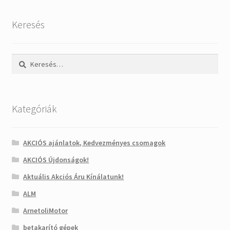
Keresés
Keresés:
Kategóriák
AKCIÓS ajánlatok, Kedvezményes csomagok
AKCIÓS Újdonságok!
Aktuális Akciós Áru Kínálatunk!
ALM
ArnetoliMotor
betakarító gépek