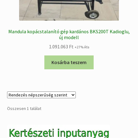
Mandula kopácstalanító gép kardános BKS200T Kadioglu,
új modell
1.091.063
Ft
+27% Áfa
Kosárba teszem
Összesen 1 találat