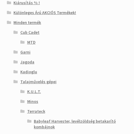
Kiárusítás % !
Különleges Árú AKCIÓS Termékek!
Minden termék
Cub Cadet
MTD
Garni
Jagoda
Kadioglu
Talajművelés gépei
K.U.L.T.
Minos
Terrateck
Babyleaf Harvester, levélzöldség betakarító
kombájnok