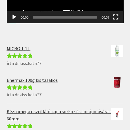
00:00
00:37
MICROIL 1 L
írta dr.kiss.kata77
Értékelés:
5
/
5
Enermax 100g kis tasakos
írta dr.kiss.kata77
Értékelés:
5
/
5
Kézi omega oszcilláló kapa sorköz és sor ápolására -
60mm