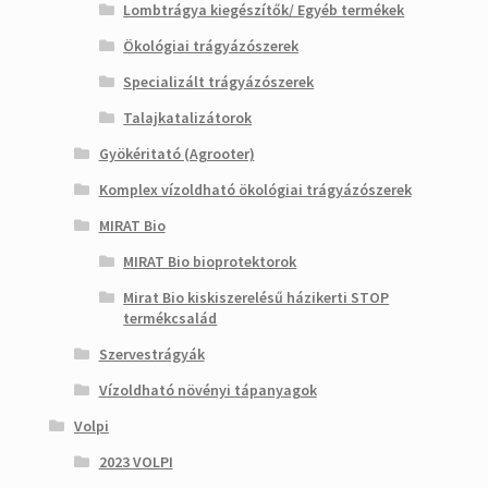
Lombtrágya kiegészítők/ Egyéb termékek
Ökológiai trágyázószerek
Specializált trágyázószerek
Talajkatalizátorok
Gyökéritató (Agrooter)
Komplex vízoldható ökológiai trágyázószerek
MIRAT Bio
MIRAT Bio bioprotektorok
Mirat Bio kiskiszerelésű házikerti STOP
termékcsalád
Szervestrágyák
Vízoldható növényi tápanyagok
Volpi
2023 VOLPI