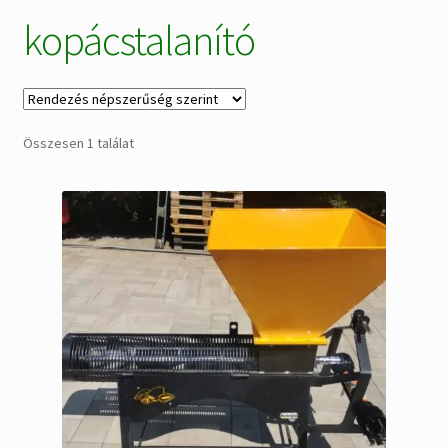
kopácstalanító
Alkatrészek
Kiárusítás % !
AKCIÓS Újdonságok!
Összesen 1 találat