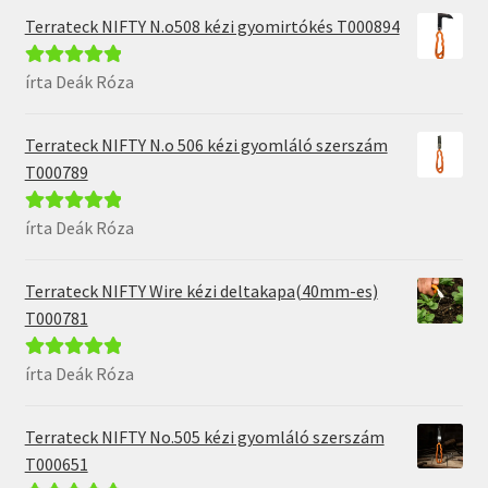
Terrateck NIFTY N.o508 kézi gyomirtókés T000894
írta Deák Róza
Értékelés:
5
/
5
Terrateck NIFTY N.o 506 kézi gyomláló szerszám
T000789
írta Deák Róza
Értékelés:
5
/
5
Terrateck NIFTY Wire kézi deltakapa(40mm-es)
T000781
írta Deák Róza
Értékelés:
5
/
5
Terrateck NIFTY No.505 kézi gyomláló szerszám
T000651