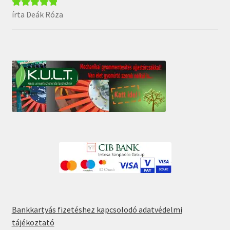
írta Deák Róza
Értékelés:
5
/
5
Bankkartyás fizetéshez kapcsolodó adatvédelmi
tájékoztató