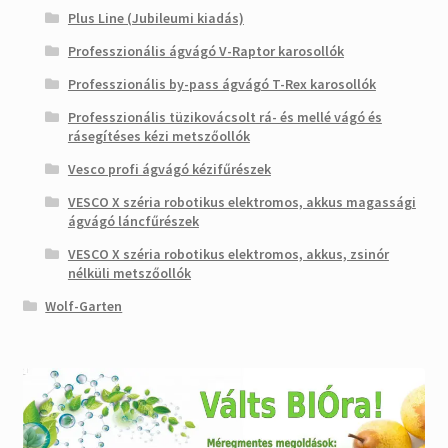
Plus Line (Jubileumi kiadás)
Professzionális ágvágó V-Raptor karosollók
Professzionális by-pass ágvágó T-Rex karosollók
Professzionális tüzikovácsolt rá- és mellé vágó és
rásegítéses kézi metszőollók
Vesco profi ágvágó kézifűrészek
VESCO X széria robotikus elektromos, akkus magassági
ágvágó láncfűrészek
VESCO X széria robotikus elektromos, akkus, zsinór
nélküli metszőollók
Wolf-Garten