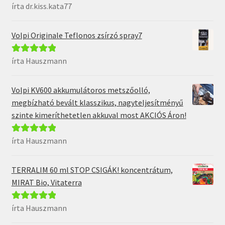
írta dr.kiss.kata77
Értékelés:
5
/
5
Volpi Originale Teflonos zsírzó spray7
írta Hauszmann
Értékelés:
5
/
5
Volpi KV600 akkumulátoros metszőolló,
megbízható bevált klasszikus, nagyteljesítményű
szinte kimeríthetetlen akkuval most AKCIÓS Áron!
írta Hauszmann
Értékelés:
5
/
5
TERRALIM 60 ml STOP CSIGÁK! koncentrátum,
MIRAT Bio, Vitaterra
írta Hauszmann
Értékelés:
5
/
5