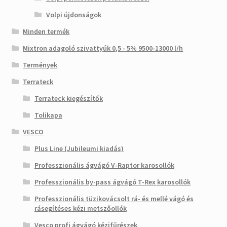
Volpi újdonságok
Minden termék
Mixtron adagoló szivattyúk 0,5 - 5% 9500-13000 l/h
Termények
Terrateck
Terrateck kiegészítők
Tolikapa
VESCO
Plus Line (Jubileumi kiadás)
Professzionális ágvágó V-Raptor karosollók
Professzionális by-pass ágvágó T-Rex karosollók
Professzionális tüzikovácsolt rá- és mellé vágó és
rásegítéses kézi metszőollók
Vesco profi ágvágó kézifűrészek