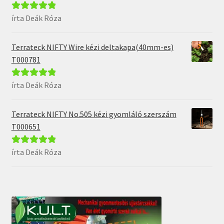
írta Deák Róza
Értékelés:
5
/
5
Terrateck NIFTY Wire kézi deltakapa(40mm-es)
T000781
írta Deák Róza
Értékelés:
5
/
5
Terrateck NIFTY No.505 kézi gyomláló szerszám
T000651
írta Deák Róza
Értékelés:
5
/
5