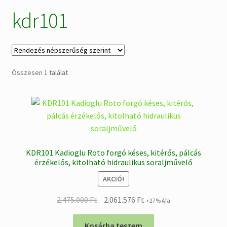
kdr101
Alkatrészek
Kiárusítás % !
AKCIÓS Újdonságok!
Összesen 1 találat
KDR101 Kadioglu Roto forgó késes, kitérős, pálcás
érzékelős, kitolható hidraulikus soraljművelő
AKCIÓ!
Original
Current
2.475.000
Ft
2.061.576
Ft
+27% Áfa
price
price
was:
is:
Kosárba teszem