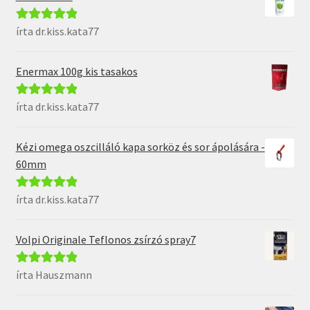
írta dr.kiss.kata77
Értékelés:
5
/
5
Enermax 100g kis tasakos
írta dr.kiss.kata77
Értékelés:
5
/
5
Kézi omega oszcilláló kapa sorköz és sor ápolására -
60mm
írta dr.kiss.kata77
Értékelés:
5
/
5
Volpi Originale Teflonos zsírzó spray7
írta Hauszmann
Értékelés:
5
/
5