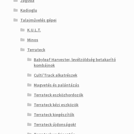
Jagoda
Kadioglu
Talajművelés gépei
K.U.L.T.
Minos
Terrateck
Babyleaf Harvester, levélzöldség betakarító
kombájnok
Culti'Track alkatrészek
Magvetés és palántázás
Terrateck eszközhordozók
Terrateck kézi eszközök
Terrateck kiegészítők
Terrateck újdonságok!