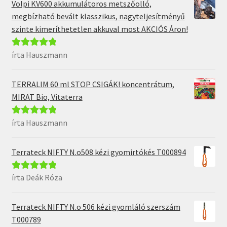
Volpi KV600 akkumulátoros metszőolló,
megbízható bevált klasszikus, nagyteljesítményű
szinte kimeríthetetlen akkuval most AKCIÓS Áron!
írta Hauszmann
Értékelés:
5
/
5
TERRALIM 60 ml STOP CSIGÁK! koncentrátum,
MIRAT Bio, Vitaterra
írta Hauszmann
Értékelés:
5
/
5
Terrateck NIFTY N.o508 kézi gyomirtókés T000894
írta Deák Róza
Értékelés:
5
/
5
Terrateck NIFTY N.o 506 kézi gyomláló szerszám
T000789