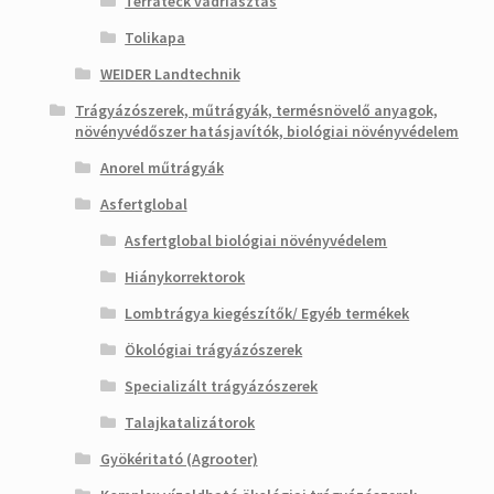
Terrateck vadriasztás
Tolikapa
WEIDER Landtechnik
Trágyázószerek, műtrágyák, termésnövelő anyagok,
növényvédőszer hatásjavítók, biológiai növényvédelem
Anorel műtrágyák
Asfertglobal
Asfertglobal biológiai növényvédelem
Hiánykorrektorok
Lombtrágya kiegészítők/ Egyéb termékek
Ökológiai trágyázószerek
Specializált trágyázószerek
Talajkatalizátorok
Gyökéritató (Agrooter)