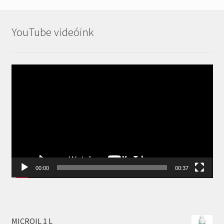
YouTube videóink
Videólejátszó
00:00
00:37
MICROIL 1 L