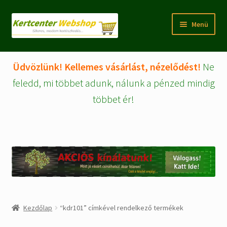
Ugrás
Kilépés
Menü
a
a
navigációhoz
tartalomba
Rólunk
Üdvözlünk! Kellemes vásárlást, nézelődést!
Ne
Fiókom/regisztráció
feledd, mi többet adunk, nálunk a pénzed mindig
többet ér!
Pénztár
Tájékoztatók
Kosár
Expand
WEBSHOP Árucikkek
child
menu
Kezdőlap
“kdr101” címkével rendelkező termékek
Kezdőlap