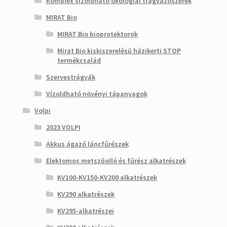
Komplex vízoldható ökológiai trágyázószerek
MIRAT Bio
MIRAT Bio bioprotektorok
Mirat Bio kiskiszerelésű házikerti STOP
termékcsalád
Szervestrágyák
Vízoldható növényi tápanyagok
Volpi
2023 VOLPI
Akkus ágazó láncfűrészek
Elektomos metszőolló és fűrész alkatrészek
KV100-KV150-KV200 alkatrészek
KV290 alkatrészek
KV295-alkatrészei