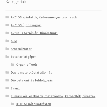
Kategóriák
AKCIÓS ajánlatok, Kedvezményes csomagok
AKCIÓS Újdonságok!
Aktuális Akciós Áru Kínálatunk!
ALM
ArnetoliMotor
betakarító gépek
Organic-Tools
Davis meterológiai állomás
Dió betakarítás feldolgozás
Egyéb
Fumasi kézi eszközök, metszőollók, karosollók, fűrészek
X100 AF pótalkatrészek