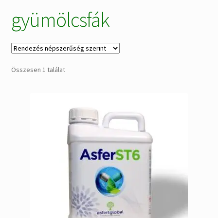
gyümölcsfák
Alkatrészek
Kiárusítás % !
AKCIÓS Újdonságok!
Összesen 1 találat