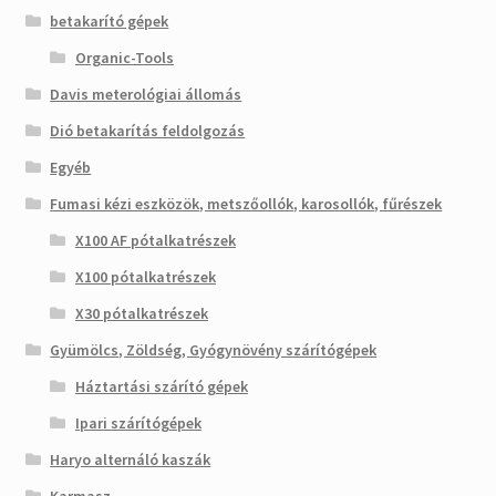
betakarító gépek
Organic-Tools
Davis meterológiai állomás
Dió betakarítás feldolgozás
Egyéb
Fumasi kézi eszközök, metszőollók, karosollók, fűrészek
X100 AF pótalkatrészek
X100 pótalkatrészek
X30 pótalkatrészek
Gyümölcs, Zöldség, Gyógynövény szárítógépek
Háztartási szárító gépek
Ipari szárítógépek
Haryo alternáló kaszák