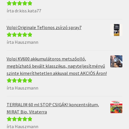
írta dr.kiss.kata77
Értékelés:
5
/
5
Volpi Originale Teflonos zsírzó spray7
írta Hauszmann
Értékelés:
5
/
5
Volpi KV600 akkumulátoros metszőolló,
megbízható bevált klasszikus, nagyteljesítményű
szinte kimeríthetetlen akkuval most AKCIÓS Áron!
írta Hauszmann
Értékelés:
5
/
5
TERRALIM 60 ml STOP CSIGÁK! koncentrátum,
MIRAT Bio, Vitaterra
írta Hauszmann
Értékelés:
5
/