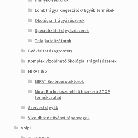
Hiánykorrektorok
Lombtrágya kiegészítők/ Egyéb termékek
Ökológiai trágyázószerek
Specializált trágyázószerek
Talajkatalizátorok
Gyökéritató (Agrooter)
Komplex vízoldható ökológiai trágyázószerek
MIRAT Bio
MIRAT Bio bioprotektorok
Mirat Bio kiskiszerelésű házikerti STOP
termékcsalád
Szervestrágyák
Vízoldható növényi tápanyagok
Volpi