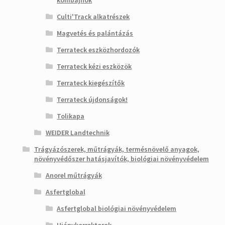
kombájnok
Culti'Track alkatrészek
Magvetés és palántázás
Terrateck eszközhordozók
Terrateck kézi eszközök
Terrateck kiegészítők
Terrateck újdonságok!
Tolikapa
WEIDER Landtechnik
Trágyázószerek, műtrágyák, termésnövelő anyagok,
növényvédőszer hatásjavítók, biológiai növényvédelem
Anorel műtrágyák
Asfertglobal
Asfertglobal biológiai növényvédelem