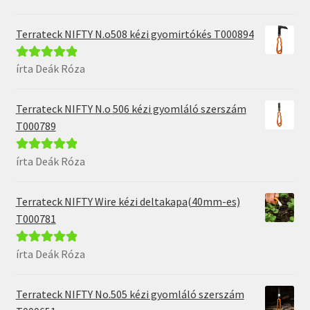
5
Terrateck NIFTY N.o508 kézi gyomirtókés T000894
írta Deák Róza
Értékelés:
5
/
5
Terrateck NIFTY N.o 506 kézi gyomláló szerszám
T000789
írta Deák Róza
Értékelés:
5
/
5
Terrateck NIFTY Wire kézi deltakapa(40mm-es)
T000781
írta Deák Róza
Értékelés:
5
/
5
Terrateck NIFTY No.505 kézi gyomláló szerszám