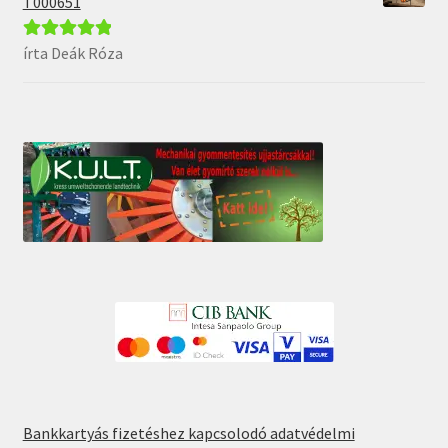
T000651
írta Deák Róza
Értékelés:
5
/
5
Bankkartyás fizetéshez kapcsolodó adatvédelmi