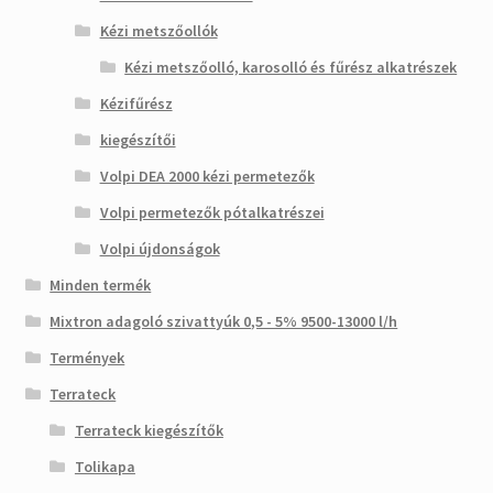
Kézi metszőollók
Kézi metszőolló, karosolló és fűrész alkatrészek
Kézifűrész
kiegészítői
Volpi DEA 2000 kézi permetezők
Volpi permetezők pótalkatrészei
Volpi újdonságok
Minden termék
Mixtron adagoló szivattyúk 0,5 - 5% 9500-13000 l/h
Termények
Terrateck
Terrateck kiegészítők
Tolikapa