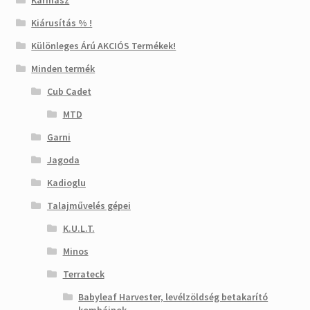
Karmasz
Kiárusítás % !
Különleges Árú AKCIÓS Termékek!
Minden termék
Cub Cadet
MTD
Garni
Jagoda
Kadioglu
Talajművelés gépei
K.U.L.T.
Minos
Terrateck
Babyleaf Harvester, levélzöldség betakarító