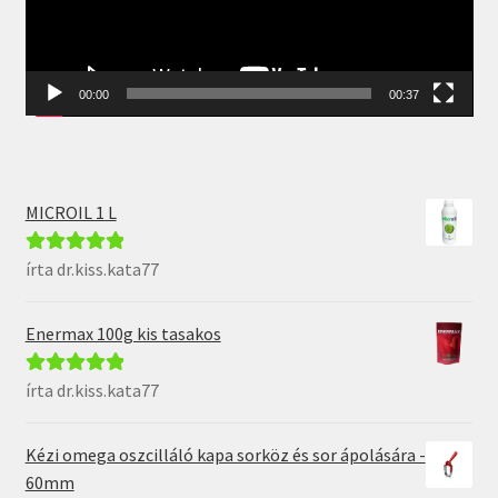
00:00
00:37
MICROIL 1 L
írta dr.kiss.kata77
Értékelés:
5
/
5
Enermax 100g kis tasakos
írta dr.kiss.kata77
Értékelés:
5
/
5
Kézi omega oszcilláló kapa sorköz és sor ápolására -
60mm