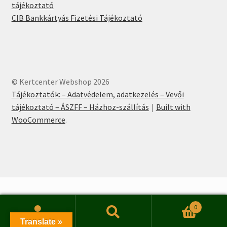
tájékoztató
CIB Bankkártyás Fizetési Tájékoztató
© Kertcenter Webshop 2026
Tájékoztatók: – Adatvédelem, adatkezelés – Vevői
tájékoztató – ÁSZFF – Házhoz-szállítás
Built with
WooCommerce
.
0
Keresés
Keresés
Translate »