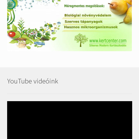
YouTube videóink
Videólejátszó