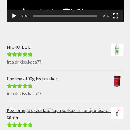
00:00
00:37
MICROIL 1 L
írta dr.kiss.kata77
Értékelés:
5
/
5
Enermax 100g kis tasakos
írta dr.kiss.kata77
Értékelés:
5
/
5
Kézi omega oszcilláló kapa sorköz és sor ápolására -
60mm