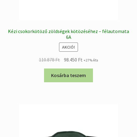
Kézi csokorkötöző zöldségek kötözéséhez – félautomata
6A
AKCIÓ!
Original
Current
110.878
Ft
98.450
Ft
+27% Áfa
price
price
was:
is:
Kosárba teszem
110.878 Ft.
98.450 Ft.