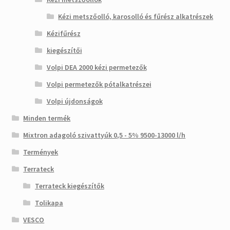
Kézi metszőolló, karosolló és fűrész alkatrészek
Kézifűrész
kiegészítői
Volpi DEA 2000 kézi permetezők
Volpi permetezők pótalkatrészei
Volpi újdonságok
Minden termék
Mixtron adagoló szivattyúk 0,5 - 5% 9500-13000 l/h
Termények
Terrateck
Terrateck kiegészítők
Tolikapa
VESCO