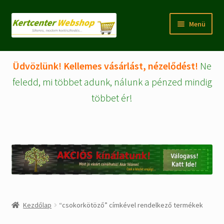
Ugrás
Kilépés
Menü
a
a
navigációhoz
tartalomba
Rólunk
Üdvözlünk! Kellemes vásárlást, nézelődést!
Ne
Fiókom/regisztráció
feledd, mi többet adunk, nálunk a pénzed mindig
többet ér!
Pénztár
Tájékoztatók
Kosár
Expand
WEBSHOP Árucikkek
child
menu
Kezdőlap
“csokorkötöző” címkével rendelkező termékek
Kezdőlap