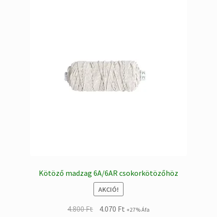
Kötöző madzag 6A/6AR csokorkötözőhöz
AKCIÓ!
Original
Current
4.800
Ft
4.070
Ft
+27% Áfa