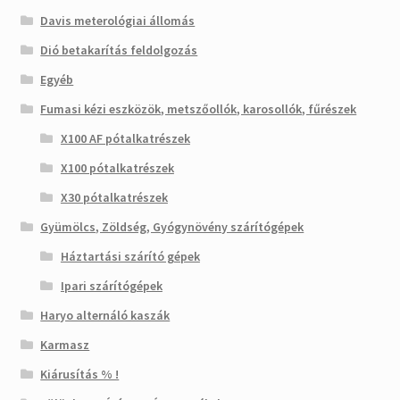
Davis meterológiai állomás
Dió betakarítás feldolgozás
Egyéb
Fumasi kézi eszközök, metszőollók, karosollók, fűrészek
X100 AF pótalkatrészek
X100 pótalkatrészek
X30 pótalkatrészek
Gyümölcs, Zöldség, Gyógynövény szárítógépek
Háztartási szárító gépek
Ipari szárítógépek
Haryo alternáló kaszák
Karmasz
Kiárusítás % !