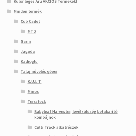
Különleges Árú AKCIÓS Termékek!
Minden termék
Cub Cadet
MTD
Garni
Jagoda
Kadioglu
Talajművelés gépei
K.U.L.T.
Minos
Terrateck
Babyleaf Harvester, levélzöldség betakarító
kombájnok
Culti'Track alkatrészek