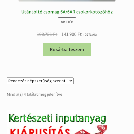
Utántöltő csomag 6A/6AR csokorkötözőhöz
AKCIÓ!
Original
Current
168.751
Ft
141.900
Ft
+27% Áfa
price
price
was:
is:
Kosárba teszem
168.751 Ft.
141.900 Ft.
Sorted
Mind a(z) 4 találat megjelenítve
by
popularity