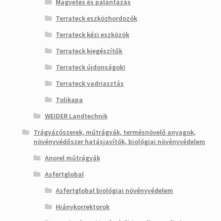
Magvetés és palántázás
Terrateck eszközhordozók
Terrateck kézi eszközök
Terrateck kiegészítők
Terrateck újdonságok!
Terrateck vadriasztás
Tolikapa
WEIDER Landtechnik
Trágyázószerek, műtrágyák, termésnövelő anyagok,
növényvédőszer hatásjavítók, biológiai növényvédelem
Anorel műtrágyák
Asfertglobal
Asfertglobal biológiai növényvédelem
Hiánykorrektorok