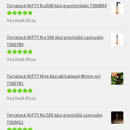
Terrateck NIFTY N.o508 kézi gyomirtókés T000894
írta Deák Róza
Értékelés:
5
/
5
Terrateck NIFTY N.o 506 kézi gyomláló szerszám
T000789
írta Deák Róza
Értékelés:
5
/
5
Terrateck NIFTY Wire kézi deltakapa(40mm-es)
T000781
írta Deák Róza
Értékelés:
5
/
5
Terrateck NIFTY No.505 kézi gyomláló szerszám
T000651