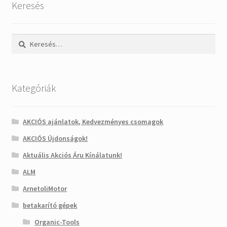
Keresés
Keresés:
Kategóriák
AKCIÓS ajánlatok, Kedvezményes csomagok
AKCIÓS Újdonságok!
Aktuális Akciós Áru Kínálatunk!
ALM
ArnetoliMotor
betakarító gépek
Organic-Tools