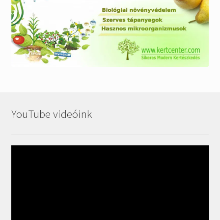
YouTube videóink
Videólejátszó