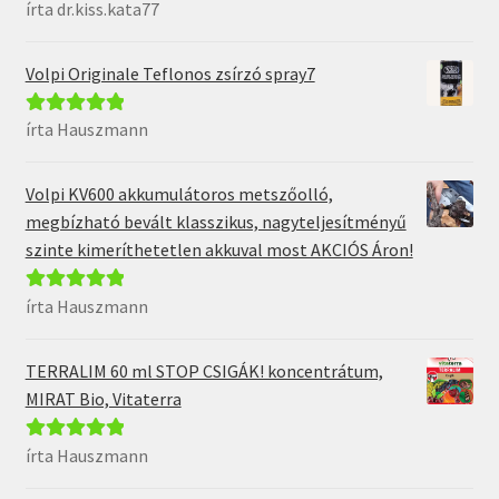
írta dr.kiss.kata77
Értékelés:
5
/
5
Volpi Originale Teflonos zsírzó spray7
írta Hauszmann
Értékelés:
5
/
5
Volpi KV600 akkumulátoros metszőolló,
megbízható bevált klasszikus, nagyteljesítményű
szinte kimeríthetetlen akkuval most AKCIÓS Áron!
írta Hauszmann
Értékelés:
5
/
5
TERRALIM 60 ml STOP CSIGÁK! koncentrátum,
MIRAT Bio, Vitaterra
írta Hauszmann
Értékelés:
5
/
5