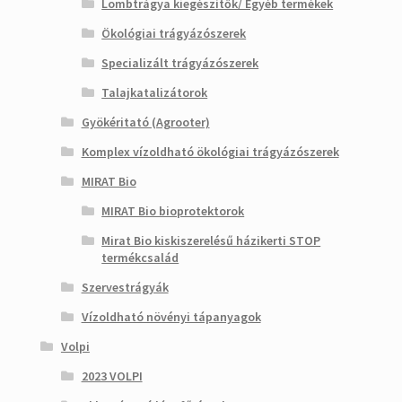
Lombtrágya kiegészítők/ Egyéb termékek
Ökológiai trágyázószerek
Specializált trágyázószerek
Talajkatalizátorok
Gyökéritató (Agrooter)
Komplex vízoldható ökológiai trágyázószerek
MIRAT Bio
MIRAT Bio bioprotektorok
Mirat Bio kiskiszerelésű házikerti STOP
termékcsalád
Szervestrágyák
Vízoldható növényi tápanyagok
Volpi
2023 VOLPI