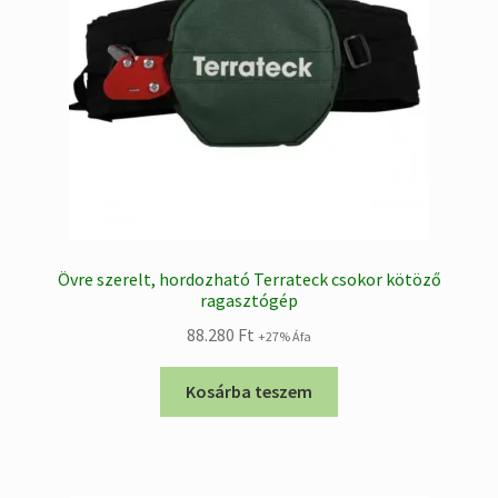
Övre szerelt, hordozható Terrateck csokor kötöző
ragasztógép
88.280
Ft
+27% Áfa
Kosárba teszem