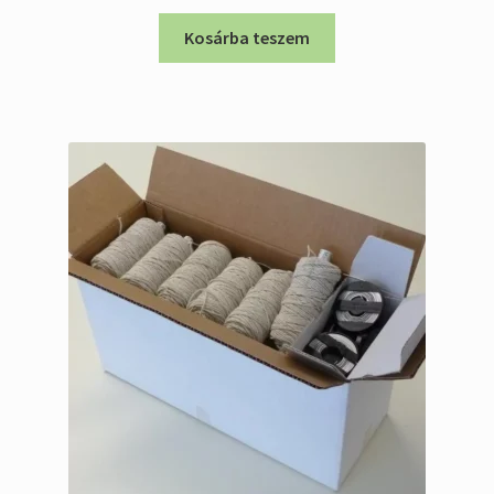
price
price
was:
is:
Kosárba teszem
4.800 Ft.
4.070 Ft.