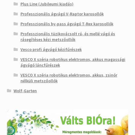
Plus Line (Jubileumi kiadás)
Professzionális ágvágó V-Raptor karosollók
Professzionális by-pass ágvágó T-Rex karosollók
Professzionális tüzikovácsolt rá- és mellé vágó és
rásegítéses kézi metszőollók
Vesco profi ágvágó kézifűrészek
VESCO X széria robotikus elektromos, akkus magassági
ágvágó láncfűrészek
VESCO X széria robotikus elektromos, akkus, zsinór
nélküli metszőollók
Wolf-Garten