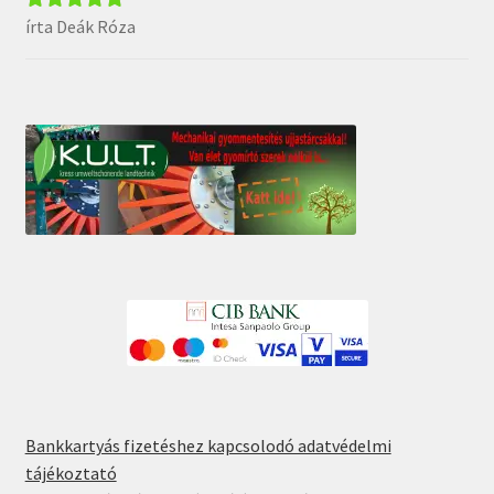
írta Deák Róza
Értékelés:
5
/
5
Bankkartyás fizetéshez kapcsolodó adatvédelmi
tájékoztató