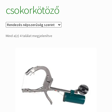
csokorkötöző
Alkatrészek
Kiárusítás % !
AKCIÓS Újdonságok!
Sorted
Mind a(z) 4 találat megjelenítve
by
popularity