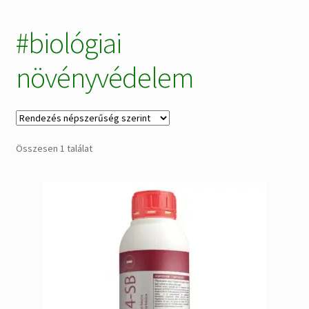
Alkatrészek
#biológiai
Kiárusítás % !
növényvédelem
AKCIÓS Újdonságok!
Összesen 1 találat