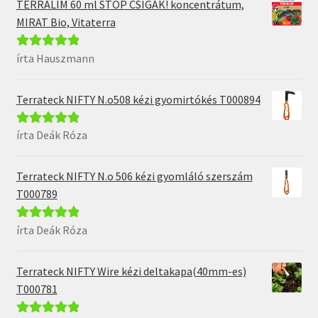
TERRALIM 60 ml STOP CSIGÁK! koncentrátum,
MIRAT Bio, Vitaterra
írta Hauszmann
Értékelés:
5
/
5
Terrateck NIFTY N.o508 kézi gyomirtókés T000894
írta Deák Róza
Értékelés:
5
/
5
Terrateck NIFTY N.o 506 kézi gyomláló szerszám
T000789
írta Deák Róza
Értékelés:
5
/
5
Terrateck NIFTY Wire kézi deltakapa(40mm-es)
T000781