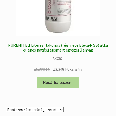
PUREMITE 1 Literes flakonos (régi neve Elexa4- SB) atka
ellenes hatású elismert egyszerű anyag
AKCIÓ!
Original
Current
15.800
Ft
13.348
Ft
+27% Áfa
price
price
was:
is:
Kosárba teszem
15.800 Ft.
13.348 Ft.