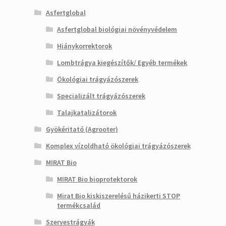
Asfertglobal
Asfertglobal biológiai növényvédelem
Hiánykorrektorok
Lombtrágya kiegészítők/ Egyéb termékek
Ökológiai trágyázószerek
Specializált trágyázószerek
Talajkatalizátorok
Gyökéritató (Agrooter)
Komplex vízoldható ökológiai trágyázószerek
MIRAT Bio
MIRAT Bio bioprotektorok
Mirat Bio kiskiszerelésű házikerti STOP
termékcsalád
Szervestrágyák