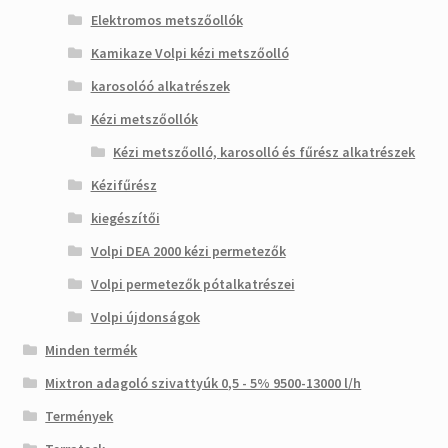
Elektromos metszőollók
Kamikaze Volpi kézi metszőolló
karosolóó alkatrészek
Kézi metszőollók
Kézi metszőolló, karosolló és fűrész alkatrészek
Kézifűrész
kiegészítői
Volpi DEA 2000 kézi permetezők
Volpi permetezők pótalkatrészei
Volpi újdonságok
Minden termék
Mixtron adagoló szivattyúk 0,5 - 5% 9500-13000 l/h
Termények