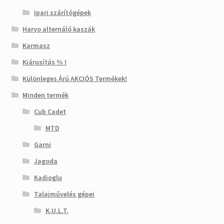
Ipari szárítógépek
Haryo alternáló kaszák
Karmasz
Kiárusítás % !
Különleges Árú AKCIÓS Termékek!
Minden termék
Cub Cadet
MTD
Garni
Jagoda
Kadioglu
Talajművelés gépei
K.U.L.T.