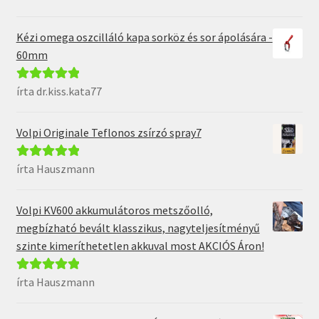
5
Kézi omega oszcilláló kapa sorköz és sor ápolására -
60mm
írta dr.kiss.kata77
Értékelés:
5
/
5
Volpi Originale Teflonos zsírzó spray7
írta Hauszmann
Értékelés:
5
/
5
Volpi KV600 akkumulátoros metszőolló,
megbízható bevált klasszikus, nagyteljesítményű
szinte kimeríthetetlen akkuval most AKCIÓS Áron!
írta Hauszmann
Értékelés:
5
/
5