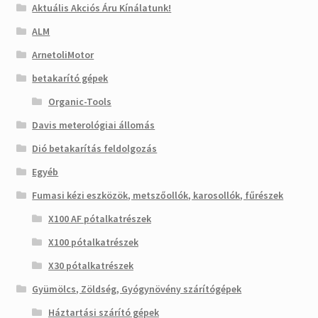
Aktuális Akciós Áru Kínálatunk!
ALM
ArnetoliMotor
betakarító gépek
Organic-Tools
Davis meterológiai állomás
Dió betakarítás feldolgozás
Egyéb
Fumasi kézi eszközök, metszőollók, karosollók, fűrészek
X100 AF pótalkatrészek
X100 pótalkatrészek
X30 pótalkatrészek
Gyümölcs, Zöldség, Gyógynövény szárítógépek
Háztartási szárító gépek