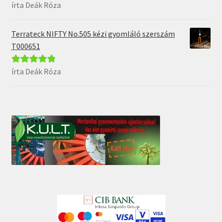
írta Deák Róza
Értékelés:
5
/
5
Terrateck NIFTY No.505 kézi gyomláló szerszám
T000651
írta Deák Róza
Értékelés:
5
/
5