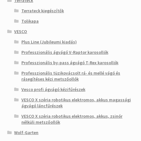
Terrateck
Terrateck kiegészítők
Tolikapa
VESCO
Plus Line (Jubileumi kiadás)
Professzionális ágvágó V-Raptor karosollók
Professzionális by-pass ágvágó T-Rex karosollók
Professzionális tüzikovácsolt rá- és mellé vágó és
rásegítéses kézi metszőollók
Vesco profi ágvágó kézifűrészek
VESCO X széria robotikus elektromos, akkus magassági
ágvágó láncfűrészek
VESCO X széria robotikus elektromos, akkus, zsinór
nélküli metszőollók
Wolf-Garten