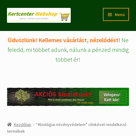
Ugrás
Kilépés
Menü
a
a
navigációhoz
tartalomba
Rólunk
Üdvözlünk! Kellemes vásárlást, nézelődést!
Ne
Fiókom/regisztráció
feledd, mi többet adunk, nálunk a pénzed mindig
többet ér!
Pénztár
Tájékoztatók
Kosár
Expand
WEBSHOP Árucikkek
child
menu
Kezdőlap
“#biológiai növényvédelem” címkével rendelkező
Kezdőlap
termékek