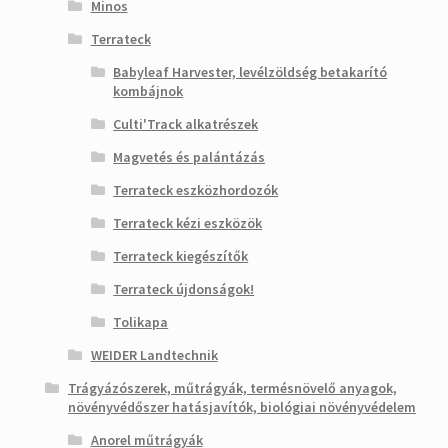
Minos
Terrateck
Babyleaf Harvester, levélzöldség betakarító
kombájnok
Culti'Track alkatrészek
Magvetés és palántázás
Terrateck eszközhordozók
Terrateck kézi eszközök
Terrateck kiegészítők
Terrateck újdonságok!
Tolikapa
WEIDER Landtechnik
Trágyázószerek, műtrágyák, termésnövelő anyagok,
növényvédőszer hatásjavítók, biológiai növényvédelem
Anorel műtrágyák