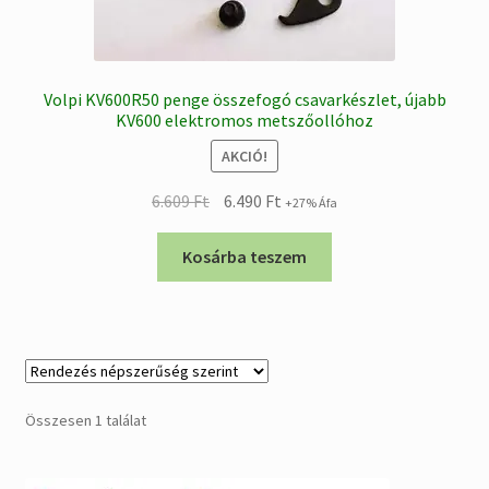
Volpi KV600R50 penge összefogó csavarkészlet, újabb
KV600 elektromos metszőollóhoz
AKCIÓ!
Original
Current
6.609
Ft
6.490
Ft
+27% Áfa
price
price
was:
is:
Kosárba teszem
6.609 Ft.
6.490 Ft.
Összesen 1 találat