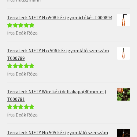
5
Terrateck NIFTY N.o508 kézi gyomirtókés T000894
írta Deák Róza
Értékelés:
5
/
5
Terrateck NIFTY N.o 506 kézi gyomláló szerszám
T000789
írta Deák Róza
Értékelés:
5
/
5
Terrateck NIFTY Wire kézi deltakapa(40mm-es)
T000781
írta Deák Róza
Értékelés:
5
/
5
Terrateck NIFTY No.505 kézi gyomláló szerszám