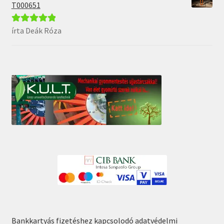
T000651
írta Deák Róza
Értékelés:
5
/
5
Bankkartyás fizetéshez kapcsolodó adatvédelmi