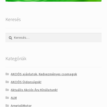
Keresés
Keresés:
Kategóriák
AKCIÓS ajánlatok, Kedvezményes csomagok
AKCIÓS Újdonságok!
Aktuális Akciós Áru Kínálatunk!
ALM
ArnetoliMotor