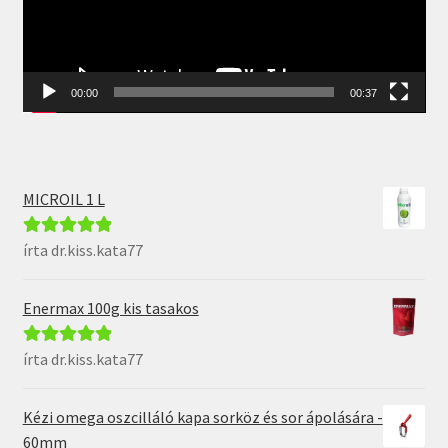
00:00
00:37
MICROIL 1 L
írta dr.kiss.kata77
Értékelés:
5
/
5
Enermax 100g kis tasakos
írta dr.kiss.kata77
Értékelés:
5
/
5
Kézi omega oszcilláló kapa sorköz és sor ápolására -
60mm