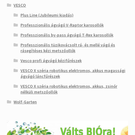
VESCO
Plus Line (Jubileumi kiadás)
Professzionális ágvágó V-Raptor karosollók
Professzionális by-pass ágvágó T-Rex karosollók
Professzionális tüzikovácsolt rá- és mellé vágó és
rásegítéses kézi metszőollók
Vesco profi ágvágó kézifűrészek
VESCO X széria robotikus elektromos, akkus magassági
ágvágó láncfűrészek
VESCO X széria robotikus elektromos, akkus, zsinór
nélküli metszőollók
Wolf-Garten