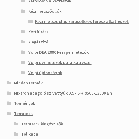
karosolóó alkatrészek
Kézi metszőollók
Kézi metszőolló, karosolló és fűrész alkatrészek
Kézifűrész
kiegészítői
Volpi DEA 2000 kézi permetezők
Volpi permetezők pótalkatrészei
Volpi újdonságok
Minden termék
Mixtron adagoló szivattyúk 0,5 - 5% 9500-13000 l/h
Termények
Terrateck
Terrateck kiegészítők
Tolikapa