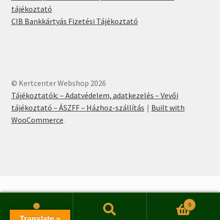
tájékoztató
CIB Bankkártyás Fizetési Tájékoztató
© Kertcenter Webshop 2026
Tájékoztatók: – Adatvédelem, adatkezelés – Vevői
tájékoztató – ÁSZFF – Házhoz-szállítás
Built with
WooCommerce
.
0
Keresés
Keresés
Translate »