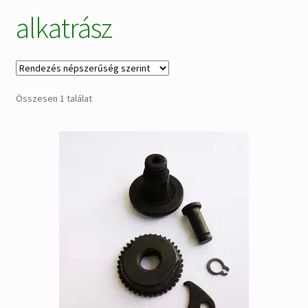
alkatrász
Alkatrészek
Kiárusítás % !
AKCIÓS Újdonságok!
Összesen 1 találat