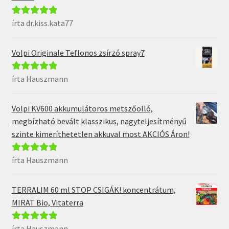
írta dr.kiss.kata77
Értékelés:
5
/
5
Volpi Originale Teflonos zsírzó spray7
írta Hauszmann
Értékelés:
5
/
5
Volpi KV600 akkumulátoros metszőolló,
megbízható bevált klasszikus, nagyteljesítményű
szinte kimeríthetetlen akkuval most AKCIÓS Áron!
írta Hauszmann
Értékelés:
5
/
5
TERRALIM 60 ml STOP CSIGÁK! koncentrátum,
MIRAT Bio, Vitaterra
írta Hauszmann
Értékelés:
5
/