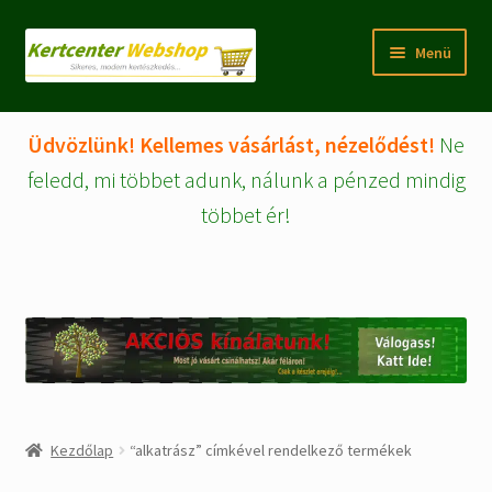
Ugrás
Kilépés
Menü
a
a
navigációhoz
tartalomba
Rólunk
Üdvözlünk! Kellemes vásárlást, nézelődést!
Ne
Fiókom/regisztráció
feledd, mi többet adunk, nálunk a pénzed mindig
többet ér!
Pénztár
Tájékoztatók
Kosár
Expand
WEBSHOP Árucikkek
child
menu
Kezdőlap
“alkatrász” címkével rendelkező termékek
Kezdőlap