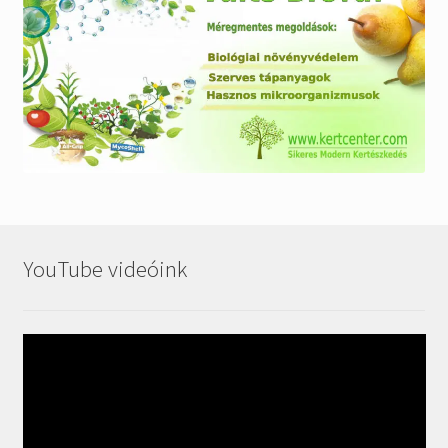
YouTube videóink
Videólejátszó