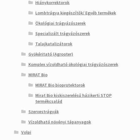
Hiánykorrektorok
Lombtrágya kiegészítők/ Egyéb termékek
Ökológiai trágyázószerek
Specializált trágyázószerek
Talajkatalizátorok
Gyökéritató (Agrooter)
Komplex vízoldható ökológiai trágyázószerek
MIRAT Bio
MIRAT Bio bioprotektorok
Mirat Bio kiskiszerelésű házikerti STOP
termékcsalád
Szervestrágyák
Vízoldható növényi tápanyagok
Volpi