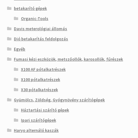
betakarító gépek
Organic-Tools
Davis meterológiai állomás
Dió betakarítás feldolgozás
Egyéb
Fumasi kézi eszközök, metszőollók, karosollók, fűrészek
X100 AF pótalkatrészek
X100 pótalkatrészek
X30 pótalkatrészek
Gyümölcs, Zöldség, Gyógynövény szárítógépek
Háztartási szárító gépek
Ipari szárítógépek
Haryo alternáló kaszák