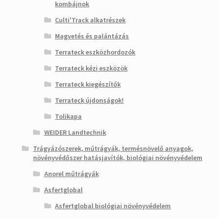
kombájnok
Culti'Track alkatrészek
Magvetés és palántázás
Terrateck eszközhordozók
Terrateck kézi eszközök
Terrateck kiegészítők
Terrateck újdonságok!
Tolikapa
WEIDER Landtechnik
Trágyázószerek, műtrágyák, termésnövelő anyagok,
növényvédőszer hatásjavítók, biológiai növényvédelem
Anorel műtrágyák
Asfertglobal
Asfertglobal biológiai növényvédelem