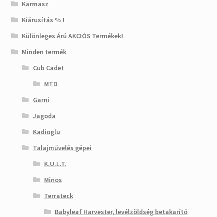
Karmasz
Kiárusítás % !
Különleges Árú AKCIÓS Termékek!
Minden termék
Cub Cadet
MTD
Garni
Jagoda
Kadioglu
Talajművelés gépei
K.U.L.T.
Minos
Terrateck
Babyleaf Harvester, levélzöldség betakarító