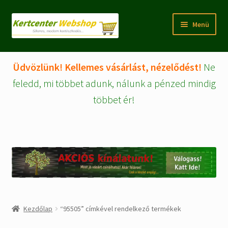
Ugrás
Kilépés
Menü
a
a
navigációhoz
tartalomba
Rólunk
Üdvözlünk! Kellemes vásárlást, nézelődést!
Ne
Fiókom/regisztráció
feledd, mi többet adunk, nálunk a pénzed mindig
többet ér!
Pénztár
Tájékoztatók
Kosár
Expand
WEBSHOP Árucikkek
child
menu
Kezdőlap
“95505” címkével rendelkező termékek
Kezdőlap