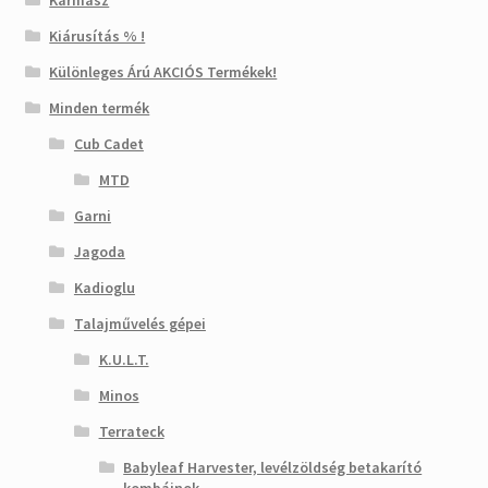
Karmasz
Kiárusítás % !
Különleges Árú AKCIÓS Termékek!
Minden termék
Cub Cadet
MTD
Garni
Jagoda
Kadioglu
Talajművelés gépei
K.U.L.T.
Minos
Terrateck
Babyleaf Harvester, levélzöldség betakarító