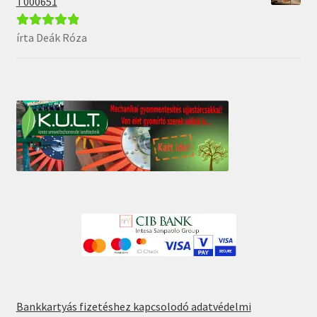
T000651
írta Deák Róza
Értékelés:
5
/
5
Bankkartyás fizetéshez kapcsolodó adatvédelmi