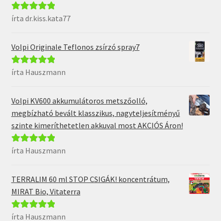
írta dr.kiss.kata77
Értékelés:
5
/
5
Volpi Originale Teflonos zsírzó spray7
írta Hauszmann
Értékelés:
5
/
5
Volpi KV600 akkumulátoros metszőolló,
megbízható bevált klasszikus, nagyteljesítményű
szinte kimeríthetetlen akkuval most AKCIÓS Áron!
írta Hauszmann
Értékelés:
5
/
5
TERRALIM 60 ml STOP CSIGÁK! koncentrátum,
MIRAT Bio, Vitaterra
írta Hauszmann
Értékelés:
5
/