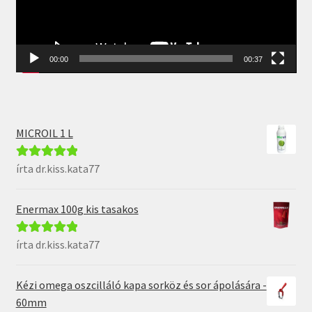
00:00
00:37
MICROIL 1 L
írta dr.kiss.kata77
Értékelés:
5
/
5
Enermax 100g kis tasakos
írta dr.kiss.kata77
Értékelés:
5
/
5
Kézi omega oszcilláló kapa sorköz és sor ápolására -
60mm