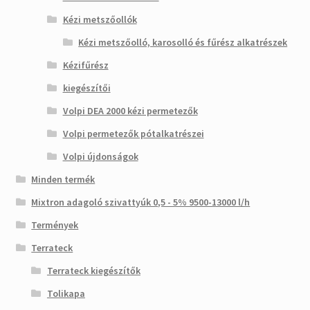
Kézi metszőollók
Kézi metszőolló, karosolló és fűrész alkatrészek
Kézifűrész
kiegészítői
Volpi DEA 2000 kézi permetezők
Volpi permetezők pótalkatrészei
Volpi újdonságok
Minden termék
Mixtron adagoló szivattyúk 0,5 - 5% 9500-13000 l/h
Termények
Terrateck
Terrateck kiegészítők
Tolikapa