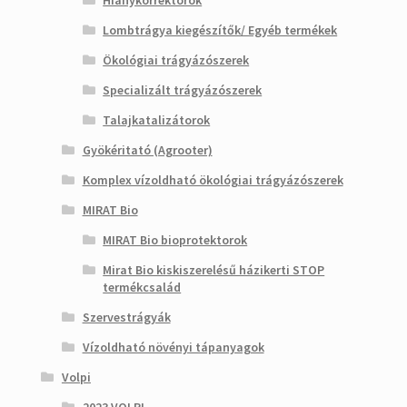
Hiánykorrektorok
Lombtrágya kiegészítők/ Egyéb termékek
Ökológiai trágyázószerek
Specializált trágyázószerek
Talajkatalizátorok
Gyökéritató (Agrooter)
Komplex vízoldható ökológiai trágyázószerek
MIRAT Bio
MIRAT Bio bioprotektorok
Mirat Bio kiskiszerelésű házikerti STOP
termékcsalád
Szervestrágyák
Vízoldható növényi tápanyagok
Volpi