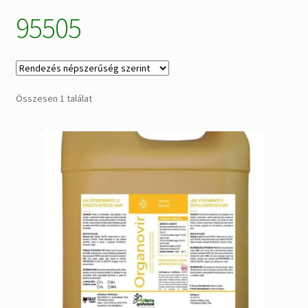
95505
Alkatrészek
Kiárusítás % !
AKCIÓS Újdonságok!
Összesen 1 találat