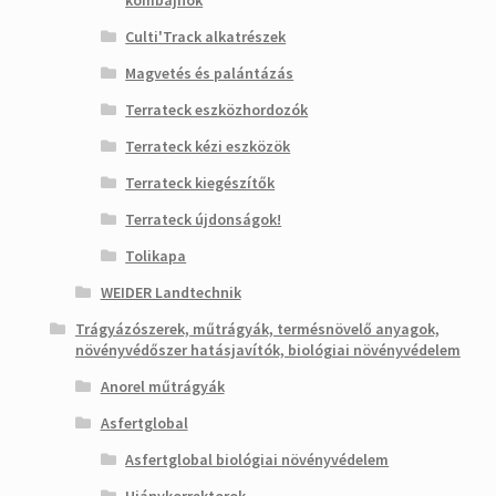
kombájnok
Culti'Track alkatrészek
Magvetés és palántázás
Terrateck eszközhordozók
Terrateck kézi eszközök
Terrateck kiegészítők
Terrateck újdonságok!
Tolikapa
WEIDER Landtechnik
Trágyázószerek, műtrágyák, termésnövelő anyagok,
növényvédőszer hatásjavítók, biológiai növényvédelem
Anorel műtrágyák
Asfertglobal
Asfertglobal biológiai növényvédelem