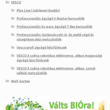
VESCO
Plus Line (Jubileumi kiadás)
Professzionális ágvágó V-Raptor karosollók
Professzionális by-pass ágvágó T-Rex karosollók
Professzionális tüzikovácsolt rá- és mellé vágó és
rásegítéses kézi metszőollók
Vesco profi ágvágó kézifűrészek
VESCO X széria robotikus elektromos, akkus magassági
ágvágó láncfűrészek
VESCO X széria robotikus elektromos, akkus, zsinór
nélküli metszőollók
Wolf-Garten