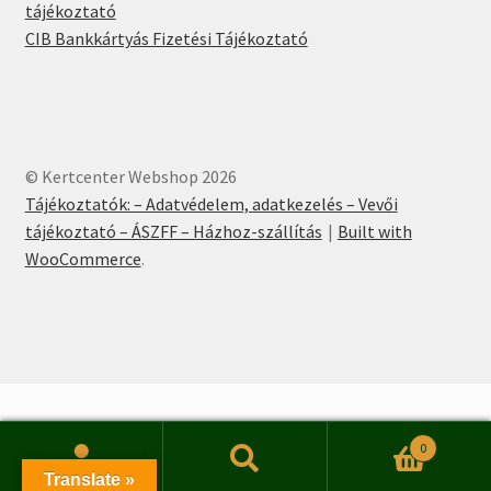
tájékoztató
CIB Bankkártyás Fizetési Tájékoztató
© Kertcenter Webshop 2026
Tájékoztatók: – Adatvédelem, adatkezelés – Vevői
tájékoztató – ÁSZFF – Házhoz-szállítás
Built with
WooCommerce
.
0
Keresés
Keresés
Translate »