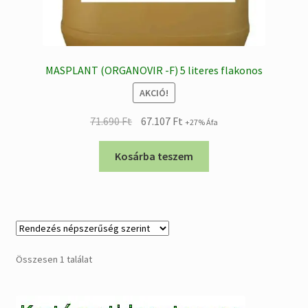
MASPLANT (ORGANOVIR -F) 5 literes flakonos
AKCIÓ!
Original
Current
71.690
Ft
67.107
Ft
+27% Áfa
price
price
was:
is:
Kosárba teszem
71.690 Ft.
67.107 Ft.
Összesen 1 találat