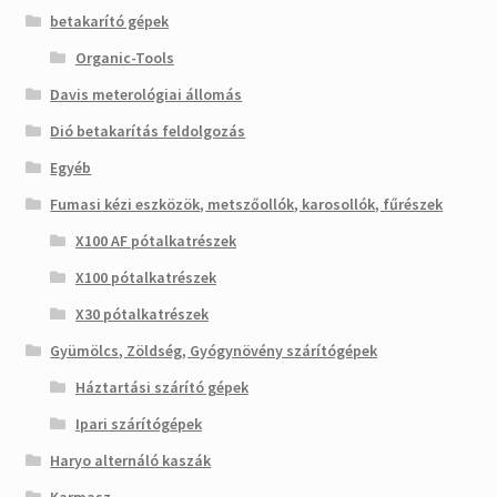
betakarító gépek
Organic-Tools
Davis meterológiai állomás
Dió betakarítás feldolgozás
Egyéb
Fumasi kézi eszközök, metszőollók, karosollók, fűrészek
X100 AF pótalkatrészek
X100 pótalkatrészek
X30 pótalkatrészek
Gyümölcs, Zöldség, Gyógynövény szárítógépek
Háztartási szárító gépek
Ipari szárítógépek
Haryo alternáló kaszák