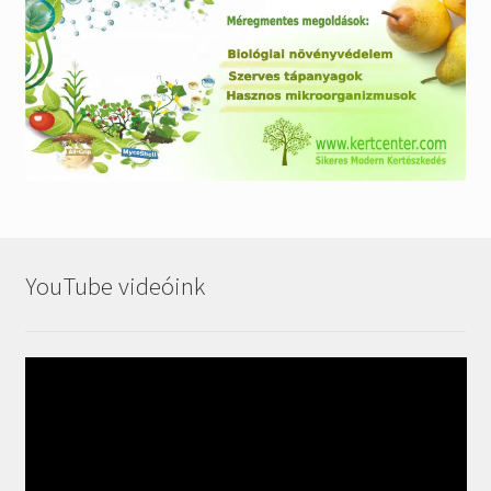
YouTube videóink
Videólejátszó