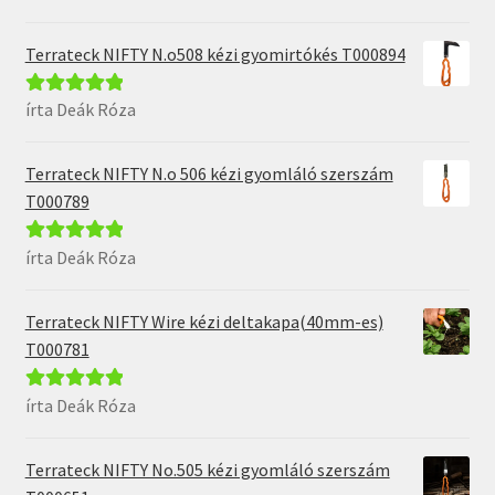
5
Terrateck NIFTY N.o508 kézi gyomirtókés T000894
írta Deák Róza
Értékelés:
5
/
5
Terrateck NIFTY N.o 506 kézi gyomláló szerszám
T000789
írta Deák Róza
Értékelés:
5
/
5
Terrateck NIFTY Wire kézi deltakapa(40mm-es)
T000781
írta Deák Róza
Értékelés:
5
/
5
Terrateck NIFTY No.505 kézi gyomláló szerszám