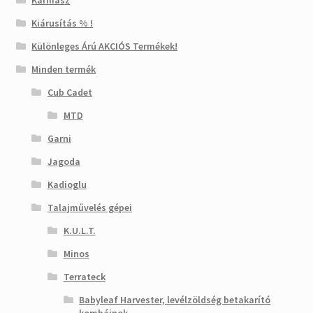
Karmasz
Kiárusítás % !
Különleges Árú AKCIÓS Termékek!
Minden termék
Cub Cadet
MTD
Garni
Jagoda
Kadioglu
Talajművelés gépei
K.U.L.T.
Minos
Terrateck
Babyleaf Harvester, levélzöldség betakarító