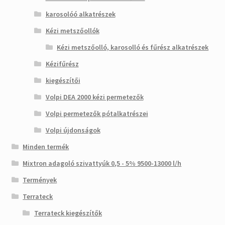
karosolóó alkatrészek
Kézi metszőollók
Kézi metszőolló, karosolló és fűrész alkatrészek
Kézifűrész
kiegészítői
Volpi DEA 2000 kézi permetezők
Volpi permetezők pótalkatrészei
Volpi újdonságok
Minden termék
Mixtron adagoló szivattyúk 0,5 - 5% 9500-13000 l/h
Termények
Terrateck
Terrateck kiegészítők