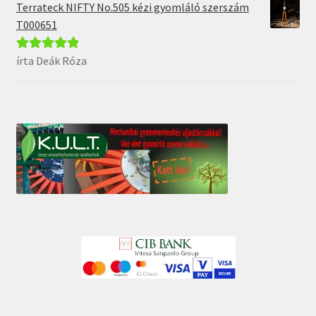
Terrateck NIFTY No.505 kézi gyomláló szerszám
T000651
írta Deák Róza
Értékelés:
5
/
5