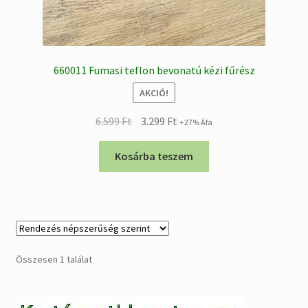
660011 Fumasi teflon bevonatú kézi fűrész
AKCIÓ!
Original
Current
6.599
Ft
3.299
Ft
+27% Áfa
price
price
was:
is:
Kosárba teszem
6.599 Ft.
3.299 Ft.
Összesen 1 találat