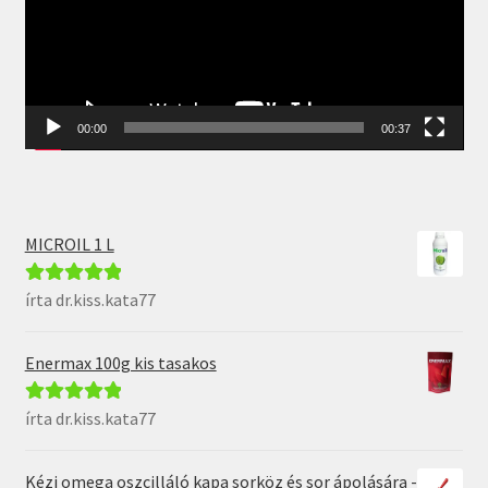
00:00
00:37
MICROIL 1 L
írta dr.kiss.kata77
Értékelés:
5
/
5
Enermax 100g kis tasakos
írta dr.kiss.kata77
Értékelés:
5
/
5
Kézi omega oszcilláló kapa sorköz és sor ápolására -