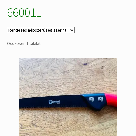
660011
Alkatrészek
Kiárusítás % !
AKCIÓS Újdonságok!
Összesen 1 találat