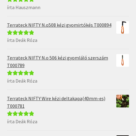
írta Hauszmann
Értékelés:
5
/
5
Terrateck NIFTY N.o508 kézi gyomirtókés T000894
írta Deák Róza
Értékelés:
5
/
5
Terrateck NIFTY N.o 506 kézi gyomláló szerszám
T000789
írta Deák Róza
Értékelés:
5
/
5
Terrateck NIFTY Wire kézi deltakapa(40mm-es)
T000781
írta Deák Róza
Értékelés:
5
/
5