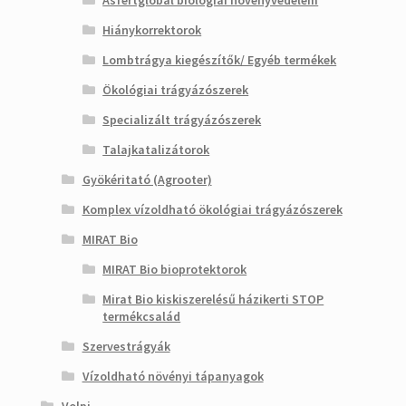
Asfertglobal biológiai növényvédelem
Hiánykorrektorok
Lombtrágya kiegészítők/ Egyéb termékek
Ökológiai trágyázószerek
Specializált trágyázószerek
Talajkatalizátorok
Gyökéritató (Agrooter)
Komplex vízoldható ökológiai trágyázószerek
MIRAT Bio
MIRAT Bio bioprotektorok
Mirat Bio kiskiszerelésű házikerti STOP
termékcsalád
Szervestrágyák
Vízoldható növényi tápanyagok