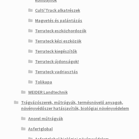
kombájnok
Culti'Track alkatrészek
Magvetés és palántázás
Terrateck eszközhordozók
Terrateck kézi eszközök
Terrateck kiegészítők
Terrateck újdonságok!
Terrateck vadriasztás
Tolikapa
WEIDER Landtechnik
Trágyázószerek, műtrágyák, termésnövelő anyagok,
növényvédőszer hatásjavítók, biológiai növényvédelem
Anorel műtrágyák
Asfertglobal