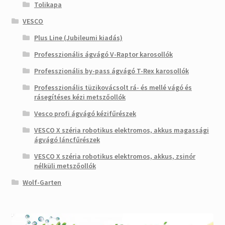
Tolikapa
VESCO
Plus Line (Jubileumi kiadás)
Professzionális ágvágó V-Raptor karosollók
Professzionális by-pass ágvágó T-Rex karosollók
Professzionális tüzikovácsolt rá- és mellé vágó és
rásegítéses kézi metszőollók
Vesco profi ágvágó kézifűrészek
VESCO X széria robotikus elektromos, akkus magassági
ágvágó láncfűrészek
VESCO X széria robotikus elektromos, akkus, zsinór
nélküli metszőollók
Wolf-Garten