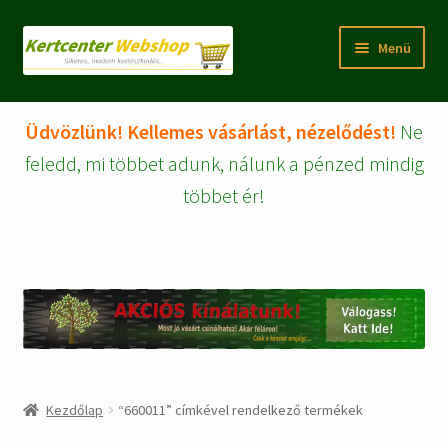
Ugrás
Kilépés
Menü
a
a
navigációhoz
tartalomba
Rólunk
Üdvözlünk! Kellemes vásárlást, nézelődést!
Ne
Fiókom/regisztráció
feledd, mi többet adunk, nálunk a pénzed mindig
többet ér!
Pénztár
Tájékoztatók
Kosár
Expand
WEBSHOP Árucikkek
child
menu
Kezdőlap
“660011” címkével rendelkező termékek
Kezdőlap