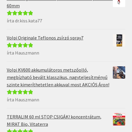
60mm
írta dr.kiss.kata77
Értékelés:
5
/
5
Volpi Originale Teflonos zsírzó spray7
írta Hauszmann
Értékelés:
5
/
5
Volpi KV600 akkumulátoros metszőolló,
megbízható bevált klasszikus, nagyteljesítményű
szinte kimeríthetetlen akkuval most AKCIÓS Áron!
írta Hauszmann
Értékelés:
5
/
5
TERRALIM 60 ml STOP CSIGÁK! koncentrátum,
MIRAT Bio, Vitaterra