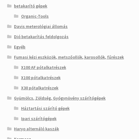
betakarító gépek
Organic-Tools
Davis meterológiai állomás
Dió betakarítás feldolgozás
Egyéb
Fumasi kézi eszközök, metszőollók, karosollók, fűrészek
X100 AF pótalkatrészek
X100 pótalkatrészek
X30 pótalkatrészek
Gyümölcs, Zöldség, Gyógynövény szárítógépek
Háztartási szárító gépek
Ipari szárítógépek
Haryo alternáló kaszák