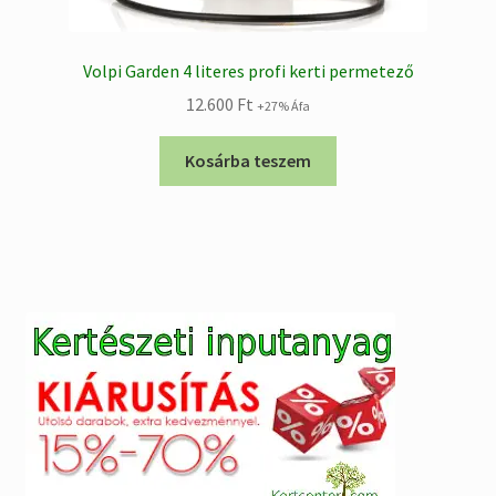
Volpi Garden 4 literes profi kerti permetező
12.600
Ft
+27% Áfa
Kosárba teszem