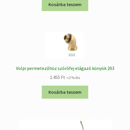
Kosárba teszem
Volpi permetezőhöz szórófej elágazó könyök 203
1.455
Ft
+27% Áfa
Kosárba teszem