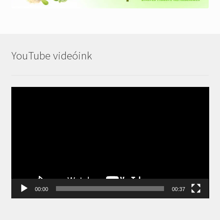
YouTube videóink
Videólejátszó
00:00
00:37