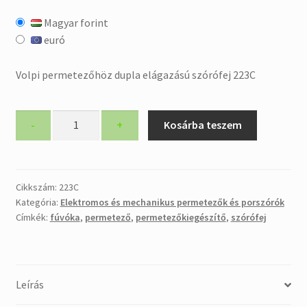
Magyar forint
euró
Volpi permetezőhöz dupla elágazású szórófej 223C
Volpi
-
+
Kosárba teszem
permetezőhöz
dupla
elágazású
szórófej
Cikkszám:
223C
Kategória:
Elektromos és mechanikus permetezők és porszórók
223C
Címkék:
fúvóka
,
permetező
,
permetezőkiegészítő
,
szórófej
mennyiség
Leírás