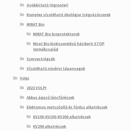
Gyökéritató (Agrooter)
Komplex vízoldható ökológiai trágyázószerek
MIRAT Bio
MIRAT Bio bioprotektorok
Mirat Bio kiskiszerelésű házikerti STOP
termékcsalád
Szervestrágyák
Vízoldható növényi tápanyagok
Volpi
2023 VOLPI
Akkus ágazó láncfűrészek
Elektomos metszőolló és fűrész alkatrészek
KV100-KV150-KV200 alkatrészek
KV290 alkatrészek