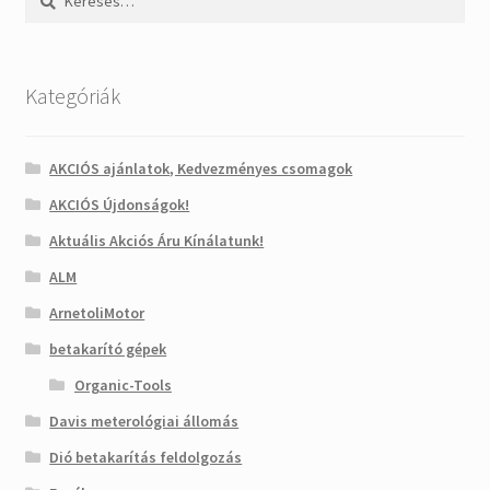
Kategóriák
AKCIÓS ajánlatok, Kedvezményes csomagok
AKCIÓS Újdonságok!
Aktuális Akciós Áru Kínálatunk!
ALM
ArnetoliMotor
betakarító gépek
Organic-Tools
Davis meterológiai állomás
Dió betakarítás feldolgozás