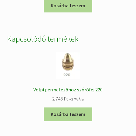
was:
is:
Kosárba teszem
26.188 Ft.
18.690 Ft.
Kapcsolódó termékek
Volpi permetezőhöz szórófej 220
2.748
Ft
+27% Áfa
Kosárba teszem