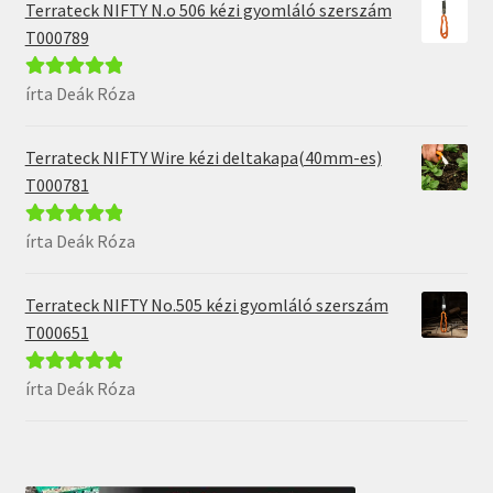
Terrateck NIFTY N.o 506 kézi gyomláló szerszám
T000789
írta Deák Róza
Értékelés:
5
/
5
Terrateck NIFTY Wire kézi deltakapa(40mm-es)
T000781
írta Deák Róza
Értékelés:
5
/
5
Terrateck NIFTY No.505 kézi gyomláló szerszám
T000651
írta Deák Róza
Értékelés:
5
/
5