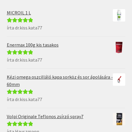
MICROIL 1 L
írta dr.kiss.kata77
Értékelés:
5
/
5
Enermax 100g kis tasakos
írta dr.kiss.kata77
Értékelés:
5
/
5
Kézi omega oszcilláló kapa sorköz és sor ápolására -
60mm
írta dr.kiss.kata77
Értékelés:
5
/
5
Volpi Originale Teflonos zsírzó spray7
írta Hauszmann
Értékelés:
5
/