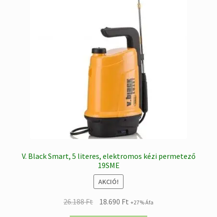
V. Black Smart, 5 literes, elektromos kézi permetező
19SME
AKCIÓ!
Original
Current
26.188
Ft
18.690
Ft
+27% Áfa
price
price