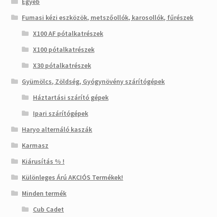
Egyéb
Fumasi kézi eszközök, metszőollók, karosollók, fűrészek
X100 AF pótalkatrészek
X100 pótalkatrészek
X30 pótalkatrészek
Gyümölcs, Zöldség, Gyógynövény szárítógépek
Háztartási szárító gépek
Ipari szárítógépek
Haryo alternáló kaszák
Karmasz
Kiárusítás % !
Különleges Árú AKCIÓS Termékek!
Minden termék
Cub Cadet