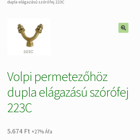
dupla elágazású szórófej 223C
Alkatrészek
Kiárusítás % !
🔍
AKCIÓS Újdonságok!
Volpi permetezőhöz
dupla elágazású szórófej
223C
5.674
Ft
+27% Áfa