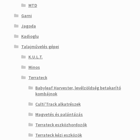
MTD
Garni
Jagoda
Kadioglu
Talajművelés gépei
K.U.L.T.
Minos
Terrateck
Babyleaf Harvester, levélzöldség betakarító
kombájnok
Culti'Track alkatrészek
Magvetés és palántázás
Terrateck eszközhordozók
Terrateck kézi eszközök