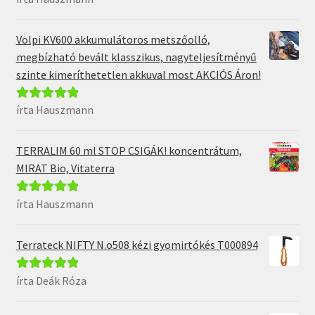
5
Volpi KV600 akkumulátoros metszőolló,
megbízható bevált klasszikus, nagyteljesítményű
szinte kimeríthetetlen akkuval most AKCIÓS Áron!
írta Hauszmann
Értékelés:
5
/
5
TERRALIM 60 ml STOP CSIGÁK! koncentrátum,
MIRAT Bio, Vitaterra
írta Hauszmann
Értékelés:
5
/
5
Terrateck NIFTY N.o508 kézi gyomirtókés T000894
írta Deák Róza
Értékelés:
5
/
5