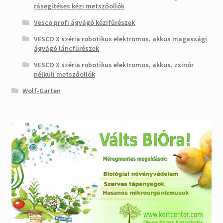
rásegítéses kézi metszőollók
Vesco profi ágvágó kézifűrészek
VESCO X széria robotikus elektromos, akkus magassági
ágvágó láncfűrészek
VESCO X széria robotikus elektromos, akkus, zsinór
nélküli metszőollók
Wolf-Garten