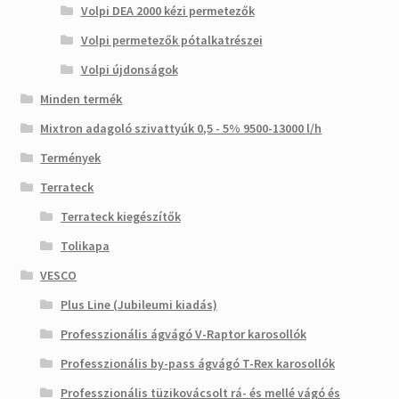
Volpi DEA 2000 kézi permetezők
Volpi permetezők pótalkatrészei
Volpi újdonságok
Minden termék
Mixtron adagoló szivattyúk 0,5 - 5% 9500-13000 l/h
Termények
Terrateck
Terrateck kiegészítők
Tolikapa
VESCO
Plus Line (Jubileumi kiadás)
Professzionális ágvágó V-Raptor karosollók
Professzionális by-pass ágvágó T-Rex karosollók
Professzionális tüzikovácsolt rá- és mellé vágó és