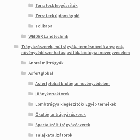
Terrateck kiegészítők
Terrateck újdonságok!
Tolikapa
WEIDER Landtechnik
Trágyázószerek, műtrágyák, termésnövelő anyagok,
növényvédőszer hatásjavítók, biológiai növényvédelem
Anorel műtrágyák
Asfertglobal
Asfertglobal biológiai növényvédelem
Hiánykorrektorok
Lombtrágya kiegészítők/ Egyéb termékek
Ökológiai trágyázószerek
Specializált trágyázószerek
Talajkatalizátorok