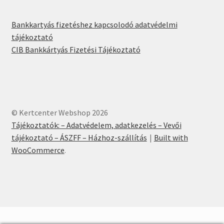
Bankkartyás fizetéshez kapcsolodó adatvédelmi
tájékoztató
CIB Bankkártyás Fizetési Tájékoztató
© Kertcenter Webshop 2026
Tájékoztatók: – Adatvédelem, adatkezelés – Vevői
tájékoztató – ÁSZFF – Házhoz-szállítás
Built with
WooCommerce
.