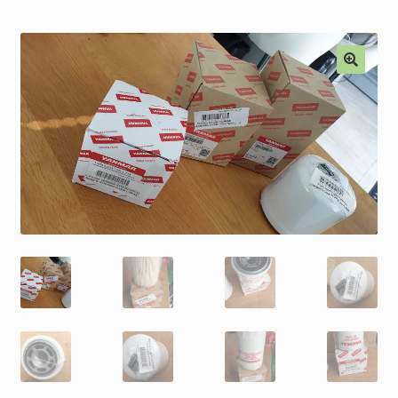
Alkatrészek
Kiárusítás % !
AKCIÓS Újdonságok!