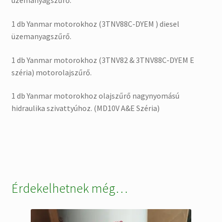
üzemanyagszűrő.
1 db Yanmar motorokhoz (3TNV88C-DYEM ) diesel
üzemanyagszűrő.
1 db Yanmar motorokhoz (3TNV82 & 3TNV88C-DYEM E
széria) motorolajszűrő.
1 db Yanmar motorokhoz olajszűrő nagynyomású
hidraulika szivattyúhoz. (MD10V A&E Széria)
Érdekelhetnek még…