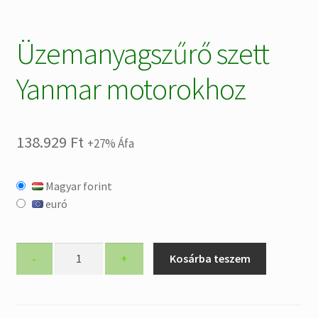
Üzemanyagszűrő szett
Yanmar motorokhoz
138.929
Ft
+27% Áfa
Magyar forint
euró
Üzemanyagszűrő
-
+
Kosárba teszem
szett
Yanmar
motorokhoz