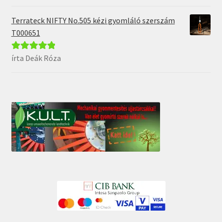
5
Terrateck NIFTY No.505 kézi gyomláló szerszám
T000651
írta Deák Róza
Értékelés:
5
/
5