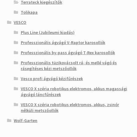
Terrateck kiegészítők
Tolikapa
VESCO
Plus Line (Jubileumi kiadás)
Professzionális ágvágó V-Raptor karosollók
Professzionális by-pass ágvágó T-Rex karosollók
Professzionális tüzikovácsolt rá- és mellé vágó és
rásegítéses kézi metszőollók
Vesco profi ágvágó kézifűrészek
VESCO X széria robotikus elektromos, akkus magassági
ágvágó láncfűrészek
VESCO X széria robotikus elektromos, akkus, zsinór
nélküli metszőollók
Wolf-Garten