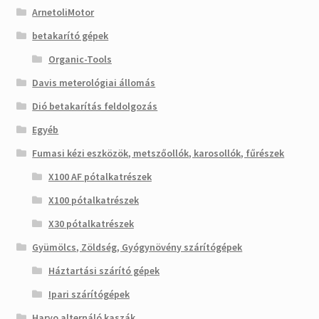
ArnetoliMotor
betakarító gépek
Organic-Tools
Davis meterológiai állomás
Dió betakarítás feldolgozás
Egyéb
Fumasi kézi eszközök, metszőollók, karosollók, fűrészek
X100 AF pótalkatrészek
X100 pótalkatrészek
X30 pótalkatrészek
Gyümölcs, Zöldség, Gyógynövény szárítógépek
Háztartási szárító gépek
Ipari szárítógépek
Haryo alternáló kaszák