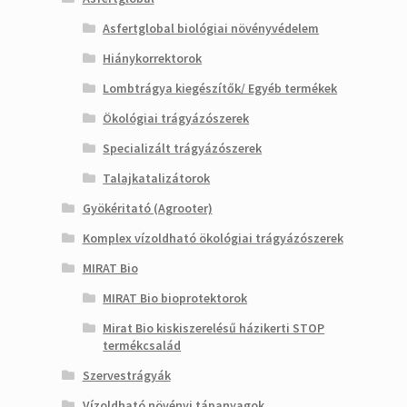
Asfertglobal biológiai növényvédelem
Hiánykorrektorok
Lombtrágya kiegészítők/ Egyéb termékek
Ökológiai trágyázószerek
Specializált trágyázószerek
Talajkatalizátorok
Gyökéritató (Agrooter)
Komplex vízoldható ökológiai trágyázószerek
MIRAT Bio
MIRAT Bio bioprotektorok
Mirat Bio kiskiszerelésű házikerti STOP
termékcsalád
Szervestrágyák
Vízoldható növényi tápanyagok