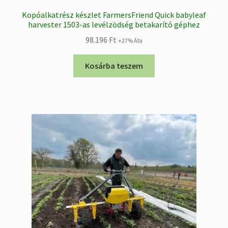
Kopóalkatrész készlet FarmersFriend Quick babyleaf
harvester 1503-as levélzödség betakarító géphez
98.196
Ft
+27% Áfa
Kosárba teszem