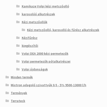
Kamikaze Volpi kézi metszőolló
karosolóó alkatrészek
Kézi metszőollók
Kézi metszőolló, karosolló és fűrész alkatrészek
Kézifűrész
kiegészítői
Volpi DEA 2000 kézi permetezők
Volpi permetezők pótalkatrészei
Volpi újdonságok
Minden termék
Mixtron adagoló szivattyúk 0,5 - 5% 9500-13000 l/h
Termények
Terrateck