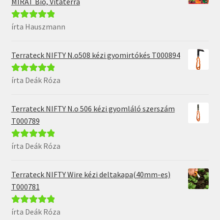
MIRAT Bio, Vitaterra
írta Hauszmann
Értékelés:
5
/
5
Terrateck NIFTY N.o508 kézi gyomirtókés T000894
írta Deák Róza
Értékelés:
5
/
5
Terrateck NIFTY N.o 506 kézi gyomláló szerszám
T000789
írta Deák Róza
Értékelés:
5
/
5
Terrateck NIFTY Wire kézi deltakapa(40mm-es)
T000781
írta Deák Róza
Értékelés:
5
/