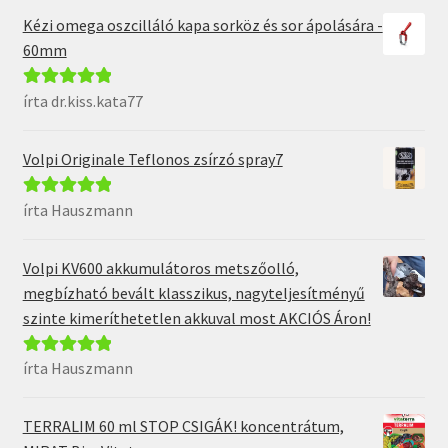
Kézi omega oszcilláló kapa sorköz és sor ápolására -
60mm
írta dr.kiss.kata77
Értékelés:
5
/
5
Volpi Originale Teflonos zsírzó spray7
írta Hauszmann
Értékelés:
5
/
5
Volpi KV600 akkumulátoros metszőolló,
megbízható bevált klasszikus, nagyteljesítményű
szinte kimeríthetetlen akkuval most AKCIÓS Áron!
írta Hauszmann
Értékelés:
5
/
5
TERRALIM 60 ml STOP CSIGÁK! koncentrátum,