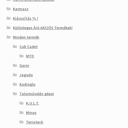
Karmasz
Kiárusítás % !
Különleges Árú AKCIÓS Termékek!
Minden termék
Cub Cadet
MTD
Garni
Jagoda
Kadioglu
Talajművelés gépei
K.U.L.T.
Minos
Terrateck