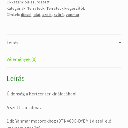
mennyiség
Cikkszám:
olajszuroszett
Kategóriák:
Terrateck
,
Terrateck kiegészítők
Címkék:
diesel
,
olaj
,
szett
,
szűrő
,
yanmar
Leírás
Vélemények (0)
Leírás
Újdonság a Kertcenter kínálatában!
A szett tartalmaz:
1 db Yanmar motorokhoz (3TNV88C-DYEM ) diesel elő