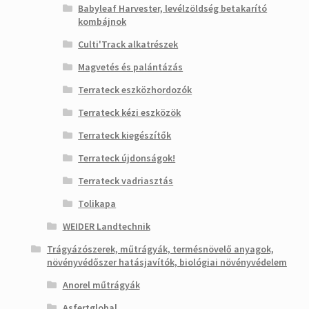
Babyleaf Harvester, levélzöldség betakarító
kombájnok
Culti'Track alkatrészek
Magvetés és palántázás
Terrateck eszközhordozók
Terrateck kézi eszközök
Terrateck kiegészítők
Terrateck újdonságok!
Terrateck vadriasztás
Tolikapa
WEIDER Landtechnik
Trágyázószerek, műtrágyák, termésnövelő anyagok,
növényvédőszer hatásjavítók, biológiai növényvédelem
Anorel műtrágyák
Asfertglobal