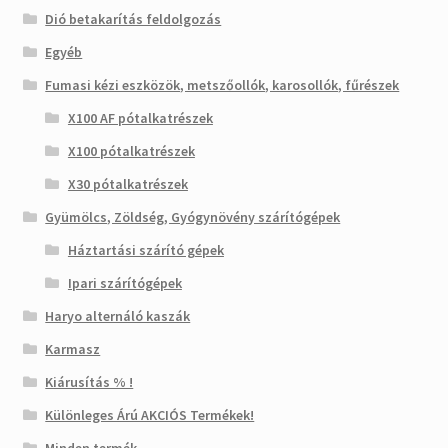
Dió betakarítás feldolgozás
Egyéb
Fumasi kézi eszközök, metszőollók, karosollók, fűrészek
X100 AF pótalkatrészek
X100 pótalkatrészek
X30 pótalkatrészek
Gyümölcs, Zöldség, Gyógynövény szárítógépek
Háztartási szárító gépek
Ipari szárítógépek
Haryo alternáló kaszák
Karmasz
Kiárusítás % !
Különleges Árú AKCIÓS Termékek!