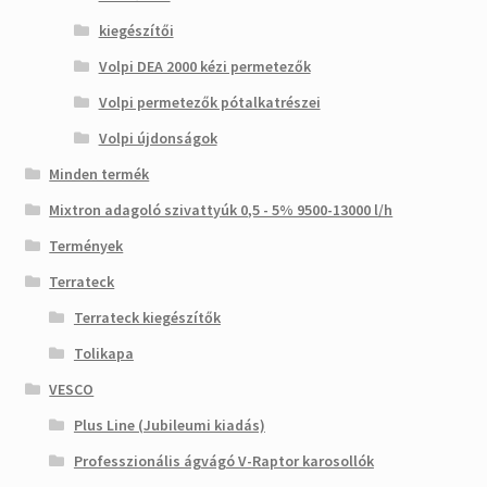
kiegészítői
Volpi DEA 2000 kézi permetezők
Volpi permetezők pótalkatrészei
Volpi újdonságok
Minden termék
Mixtron adagoló szivattyúk 0,5 - 5% 9500-13000 l/h
Termények
Terrateck
Terrateck kiegészítők
Tolikapa
VESCO
Plus Line (Jubileumi kiadás)
Professzionális ágvágó V-Raptor karosollók