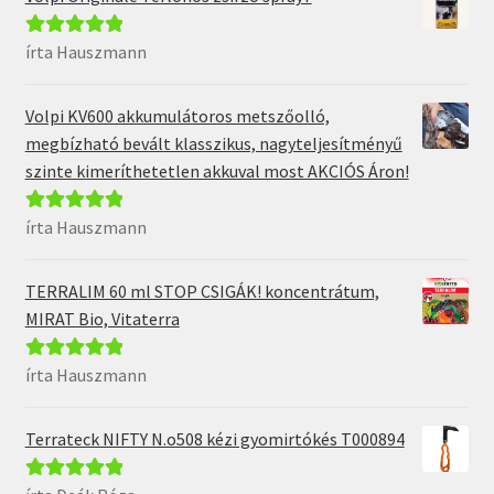
írta Hauszmann
Értékelés:
5
/
5
Volpi KV600 akkumulátoros metszőolló,
megbízható bevált klasszikus, nagyteljesítményű
szinte kimeríthetetlen akkuval most AKCIÓS Áron!
írta Hauszmann
Értékelés:
5
/
5
TERRALIM 60 ml STOP CSIGÁK! koncentrátum,
MIRAT Bio, Vitaterra
írta Hauszmann
Értékelés:
5
/
5
Terrateck NIFTY N.o508 kézi gyomirtókés T000894
Értékelés:
5
/