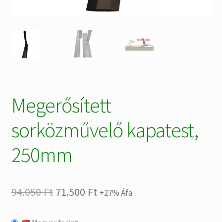
Megerősített
sorközművelő kapatest,
250mm
Original
Current
94.050
Ft
71.500
Ft
+27% Áfa
price
price