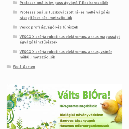
Professzionális by-pass ágvágó T-Rex karosollók
Professzionális tüzikovácsolt rá- és mellé vágó és
rásegítéses kézi metszőollók
Vesco profi ágvágó kézifűrészek
VESCO X széria robotikus elektromos, akkus magassági
ágvágó láncfűrészek
VESCO X széria robotikus elektromos, akkus, zsinór
nélküli metszőollók
Wolf-Garten