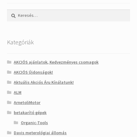
Keresés:
Kategóriák
AKCIÓS ajánlatok, Kedvezményes csomagok
AKCIÓS Újdonságok!
Aktuális Akciós Áru Kínálatunk!
ALM
ArnetoliMotor
betakarító gépek
Organic-Tools
Davis meterológiai állomás