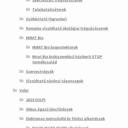
Specializált trágyázószerek
Talajkatalizátorok
Gyökéritató (Agrooter)
Komplex vízoldható ökológiai trágyázószerek
MIRAT Bio
MIRAT Bio bioprotektorok
Mirat Bio kiskiszerelésű házikerti STOP
termékcsalád
Szervestrágyák
Vízoldható növényi tápanyagok
Volpi
2023 VOLPI
Akkus ágazó láncfűrészek
Elektomos metszőolló és fűrész alkatrészek