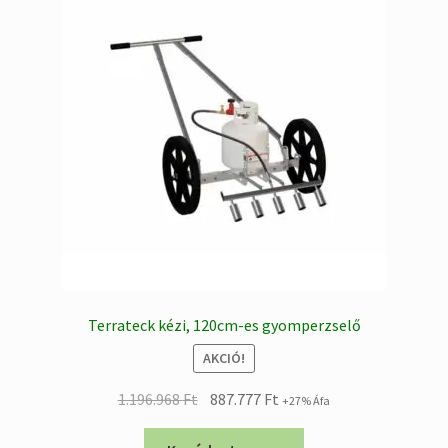
Terrateck kézi, 120cm-es gyomperzselő
AKCIÓ!
Original
Current
1.196.968
Ft
887.777
Ft
+27% Áfa
price
price