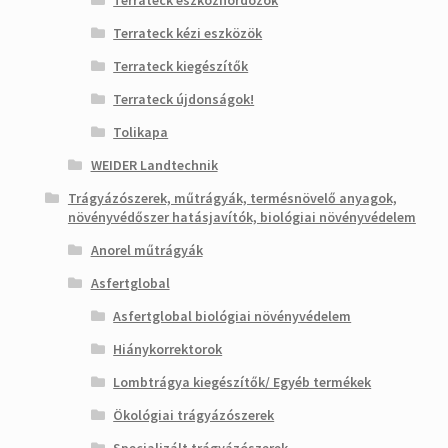
Terrateck eszközhordozók
Terrateck kézi eszközök
Terrateck kiegészítők
Terrateck újdonságok!
Tolikapa
WEIDER Landtechnik
Trágyázószerek, műtrágyák, termésnövelő anyagok,
növényvédőszer hatásjavítók, biológiai növényvédelem
Anorel műtrágyák
Asfertglobal
Asfertglobal biológiai növényvédelem
Hiánykorrektorok
Lombtrágya kiegészítők/ Egyéb termékek
Ökológiai trágyázószerek