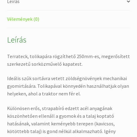
Leírás
Vélemények (0)
Leírás
Terrateck, tolikapára rögzíthető 250mm-es, megerősített
szerkezetű sorközművelő kapatest.
Ideális szűk sortávra vetett zöldségnövények mechanikai
gyomirtására. Tolikapával könnyedén használhatjuk olyan
helyeken, ahol a traktor nem fér el.
Különösen erős, strapabíró edzett acél anyagának
köszönhetően ellenáll a gyomok és a talaj koptató
hatásának, valamint keményebb terepen (kavicsos,
kötöttebb talaj) is gond nélkül alkalmazható. Igény