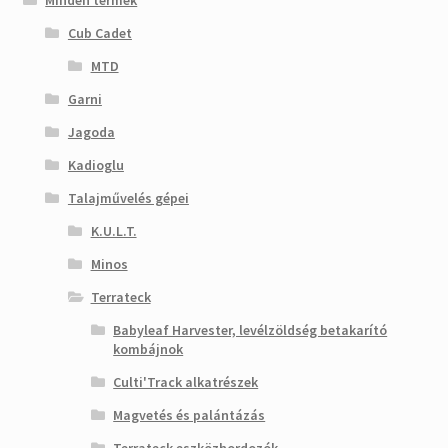
Minden termék
Cub Cadet
MTD
Garni
Jagoda
Kadioglu
Talajművelés gépei
K.U.L.T.
Minos
Terrateck
Babyleaf Harvester, levélzöldség betakarító
kombájnok
Culti'Track alkatrészek
Magvetés és palántázás