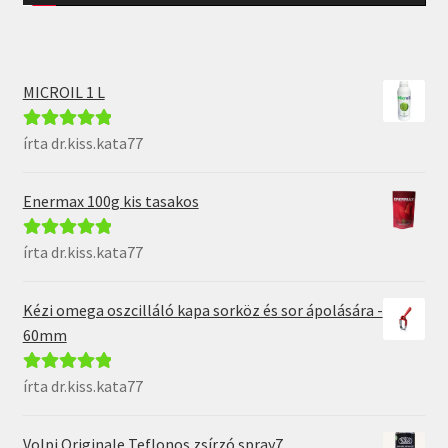
MICROIL 1 L
írta dr.kiss.kata77
Értékelés:
5
/
5
Enermax 100g kis tasakos
írta dr.kiss.kata77
Értékelés:
5
/
5
Kézi omega oszcilláló kapa sorköz és sor ápolására -
60mm
írta dr.kiss.kata77
Értékelés:
5
/
5
Volpi Originale Teflonos zsírzó spray7