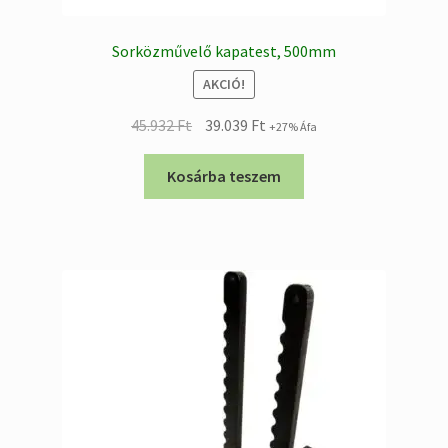
Sorközművelő kapatest, 500mm
AKCIÓ!
Original
Current
45.932
Ft
39.039
Ft
+27% Áfa
price
price
was:
is:
Kosárba teszem
45.932 Ft.
39.039 Ft.