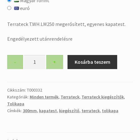
Magyar forint
was:
is:
euró
94.050 Ft.
71.500 Ft.
Terrateck T.WH.LM250 megerősített, egyenes kapatest.
Engedélyezett utánrendelésre
Megerősített
-
+
Kosárba teszem
sorközművelő
kapatest,
250mm
mennyiség
Cikkszám:
T000332
Kategóriák:
Minden termék
,
Terrateck
,
Terrateck kiegészítők
,
Tolikapa
Címkék:
300mm
,
kapatest
,
kiegészítő
,
terrateck
,
tolikapa