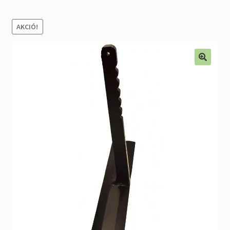
Alkatrészek
AKCIÓ!
Kiárusítás % !
AKCIÓS Újdonságok!