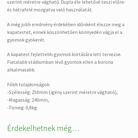
szerint méretre vágható. Dupla éle lehetővé teszi előre-
és hátrafelé mozgatva való használatát.
A még jobb eredmény érdekében időnként élezze meg a
kapatestet, ennek köszönhetően könnyedén vágja el a
gyomok gyökerét.
A kapatest fejlettebb gyomok kiirtására lett tervezve.
Fiatalabb stádiumban lévő gyomok ellen a borona
alkalmasabb.
Főbb tulajdonságok:
-Szélesség: 250mm (igény szerint méretre vágható),
-Magasság: 240mm,
-Tömeg: 0,8kg.
Érdekelhetnek még…