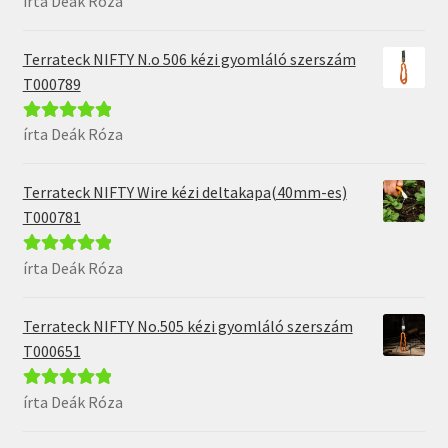
írta Deák Róza
5
Terrateck NIFTY N.o 506 kézi gyomláló szerszám
T000789
írta Deák Róza
Értékelés:
5
/
5
Terrateck NIFTY Wire kézi deltakapa(40mm-es)
T000781
írta Deák Róza
Értékelés:
5
/
5
Terrateck NIFTY No.505 kézi gyomláló szerszám
T000651
írta Deák Róza
Értékelés:
5
/
5