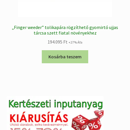
„Finger weeder” tolikapára rögzíthető gyomirtó ujjas
tárcsa szett fiatal növényekhez
194.095
Ft
+27% Áfa
Kosárba teszem