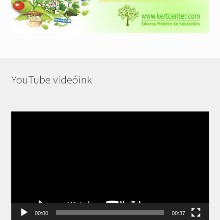
YouTube videóink
Videólejátszó
00:00
00:37