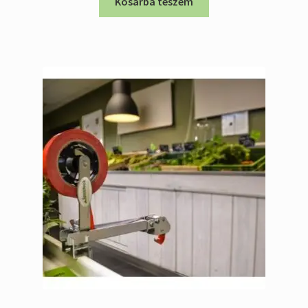
was:
is:
Kosárba teszem
1.196.968 Ft.
887.777 Ft.