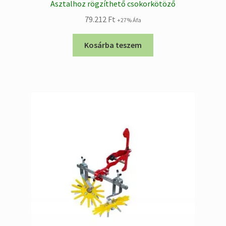
Asztalhoz rögzíthető csokorkötöző
79.212
Ft
+27% Áfa
Kosárba teszem