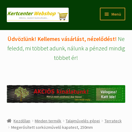
Ugrás
Kilépés
Menü
a
a
navigációhoz
tartalomba
Rólunk
Üdvözlünk! Kellemes vásárlást, nézelődést!
Ne
Fiókom/regisztráció
feledd, mi többet adunk, nálunk a pénzed mindig
többet ér!
Pénztár
Tájékoztatók
Kosár
Expand
WEBSHOP Árucikkek
child
menu
Kezdőlap
Minden termék
Talajművelés gépei
Terrateck
Kezdőlap
Megerősített sorközművelő kapatest, 250mm