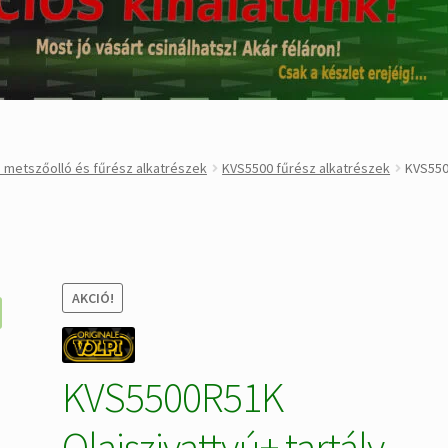
 metszőolló és fűrész alkatrészek
KVS5500 fűrész alkatrészek
KVS5500
AKCIÓ!
KVS5500R51K
Olajszivattyú+ tartály