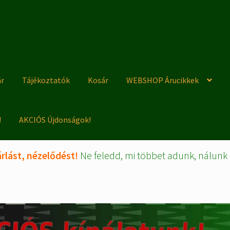
ár
Tájékoztatók
Kosár
WEBSHOP Árucikkek
!
AKCIÓS Újdonságok!
rlást, nézelődést!
Ne feledd, mi többet adunk, nálunk 