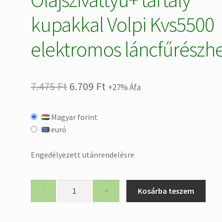
kupakkal Volpi Kvs5500
elektromos láncfűrészh
Original
Current
7.475
Ft
6.709
Ft
+27% Áfa
price
price
Magyar forint
was:
is:
euró
7.475 Ft.
6.709 Ft.
Engedélyezett utánrendelésre
KVS5500R51K
-
+
Kosárba teszem
Olajszivattyú+
tartály