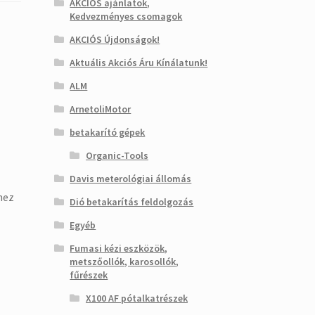
AKCIÓS ajánlatok,
Kedvezményes csomagok
AKCIÓS Újdonságok!
Aktuális Akciós Áru Kínálatunk!
ALM
ArnetoliMotor
betakarító gépek
Organic-Tools
Davis meterológiai állomás
hez
Dió betakarítás feldolgozás
Egyéb
Fumasi kézi eszközök,
metszőollók, karosollók,
fűrészek
X100 AF pótalkatrészek