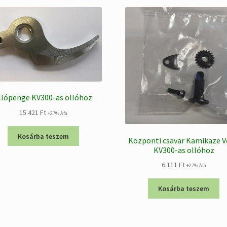
llópenge KV300-as ollóhoz
15.421
Ft
+27% Áfa
Kosárba teszem
Központi csavar Kamikaze V
KV300-as ollóhoz
6.111
Ft
+27% Áfa
Kosárba teszem