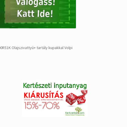
R51K Olajszivattyú+ tartály kupakkal Volpi