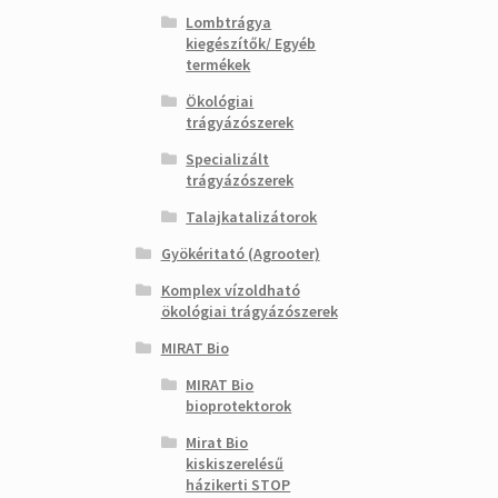
Lombtrágya
kiegészítők/ Egyéb
termékek
Ökológiai
trágyázószerek
Specializált
trágyázószerek
Talajkatalizátorok
Gyökéritató (Agrooter)
Komplex vízoldható
ökológiai trágyázószerek
MIRAT Bio
MIRAT Bio
bioprotektorok
Mirat Bio
kiskiszerelésű
házikerti STOP