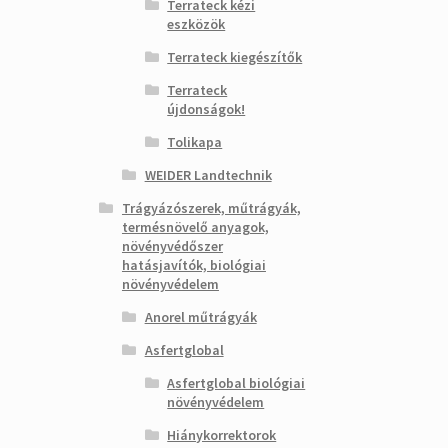
Terrateck kézi
eszközök
Terrateck kiegészítők
Terrateck
újdonságok!
Tolikapa
WEIDER Landtechnik
Trágyázószerek, műtrágyák,
termésnövelő anyagok,
növényvédőszer
hatásjavítók, biológiai
növényvédelem
Anorel műtrágyák
Asfertglobal
Asfertglobal biológiai
növényvédelem
Hiánykorrektorok