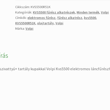
kupakkal
Volpi
Cikkszám:
KVS5500R51K
Kategóriák:
KVS5500 fűrész alkatrészek
,
Minden termék
,
Volpi
Kvs5500
Címkék:
elektromos fűrész
,
fűrész alkatrész
,
kvs5500
,
elektromos
KVS5500R51K
,
olajtartály
,
Volpi
láncfűrészhez
Márka:
Volpi
mennyiség
írás
szivattyú+ tartály kupakkal Volpi Kvs5500 elektromos láncfűrész