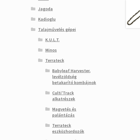
Jagoda
Kadioglu
Talajművelés gépei
K.U.L.T.
Minos
Terrateck
Babyleaf Harvester,
levélzöldség
betakarító kombájnok
Culti'Track
alkatrészek
Magvetés és
palántázás
Terrateck
eszközhordozók