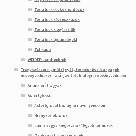
Terrateck eszközhordozók
Terrateck kézi eszközök
Terrateck kiegészítők
Terrateck újdonságok!
Tolikapa
WEIDER Landtechnik
Trágyázószerek, műtrágyák, termésnövelő anyagok,
növényvédőszer hatásjavítók, biológiai növényvédelem
Anorel műtrágyák
Asfertglobal
Asfertglobal biológiai növényvédelem
Hiánykorrektorok
Lombtrágya kiegészítők/ Egyéb termékek
Ökológiai trágyázószerek