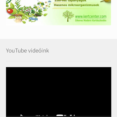
YouTube videóink
Videólejátszó