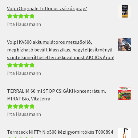
Volpi Originale Teflonos zsírzó spray7
írta Hauszmann
Értékelés:
5
/
5
Volpi KV600 akkumulátoros metszőolló,
megbízható bevált klasszikus, nagyteljesítményű
szinte kimeríthetetlen akkuval most AKCIÓS Áron!
írta Hauszmann
Értékelés:
5
/
5
TERRALIM 60 ml STOP CSIGÁK! koncentrátum,
MIRAT Bio, Vitaterra
írta Hauszmann
Értékelés:
5
/
5
Terrateck NIFTY N.o508 kézi gyomirtókés T000894