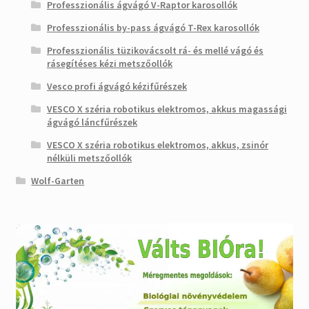
Professzionális ágvágó V-Raptor karosollók
Professzionális by-pass ágvágó T-Rex karosollók
Professzionális tüzikovácsolt rá- és mellé vágó és
rásegítéses kézi metszőollók
Vesco profi ágvágó kézifűrészek
VESCO X széria robotikus elektromos, akkus magassági
ágvágó láncfűrészek
VESCO X széria robotikus elektromos, akkus, zsinór
nélküli metszőollók
Wolf-Garten