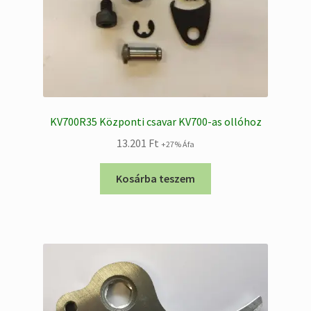
KV700R35 Központi csavar KV700-as ollóhoz
13.201
Ft
+27% Áfa
Kosárba teszem