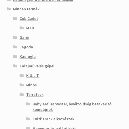
Minden termék
Cub Cadet
MTD
Garni
Jagoda
Kadioglu
Talajművelés gépei
K.U.L.T.
Minos
Terrateck
Babyleaf Harvester, levélzöldség betakarító
kombájnok
Culti'Track alkatrészek
Magvetés és palántázás