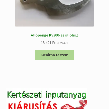
Állópenge KV300-as ollóhoz
15.421
Ft
+27% Áfa
Kosárba teszem