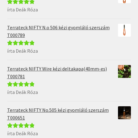
írta Deák Róza
Értékelés:
5
/
5
Terrateck NIFTY N.o 506 kézi gyomláló szerszám
T000789
írta Deák Róza
Értékelés:
5
/
5
Terrateck NIFTY Wire kézi deltakapa(40mm-es)
T000781
írta Deák Róza
Értékelés:
5
/
5
Terrateck NIFTY No.505 kézi gyomláló szerszám
T000651
írta Deák Róza
Értékelés:
5
/