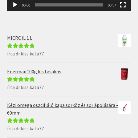
00:00
00:37
MICROIL 1 L
írta dr.kiss.kata77
Értékelés:
5
/
5
Enermax 100g kis tasakos
írta dr.kiss.kata77
Értékelés:
5
/
5
Kézi omega oszcilláló kapa sorköz és sor ápolására -
60mm
írta dr.kiss.kata77
Értékelés:
5
/
5