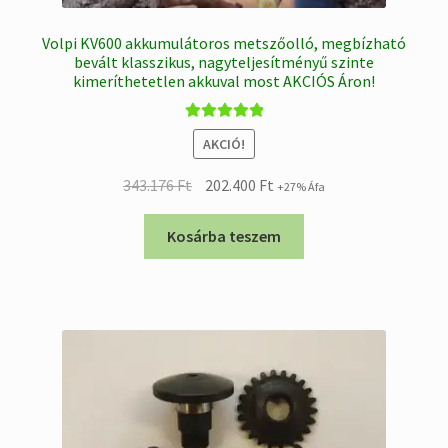
Volpi KV600 akkumulátoros metszőolló, megbízható
bevált klasszikus, nagyteljesítményű szinte
kimeríthetetlen akkuval most AKCIÓS Áron!
Értékelés:
AKCIÓ!
5.00
/ 5
Original
Current
343.176
Ft
202.400
Ft
+27% Áfa
price
price
was:
is:
Kosárba teszem
343.176 Ft.
202.400 Ft.