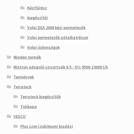
Kézifűrész
kiegészítői
Volpi DEA 2000 kézi permetezők
Volpi permetezők pótalkatrészei
Volpi újdonságok
Minden termék
Mixtron adagoló szivattyúk 0,5 - 5% 9500-13000 l/h
Termények
Terrateck
Terrateck kiegészítők
Tolikapa
VESCO
Plus Line (Jubileumi kiadás)