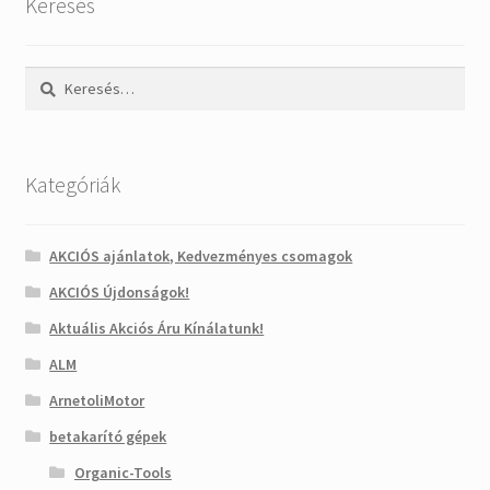
Keresés
Keresés:
Kategóriák
AKCIÓS ajánlatok, Kedvezményes csomagok
AKCIÓS Újdonságok!
Aktuális Akciós Áru Kínálatunk!
ALM
ArnetoliMotor
betakarító gépek
Organic-Tools