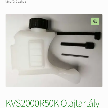
láncfűrészhez
Alkatrészek
Kiárusítás % !
🔍
AKCIÓS Újdonságok!
KVS2000R50K Olajtartály