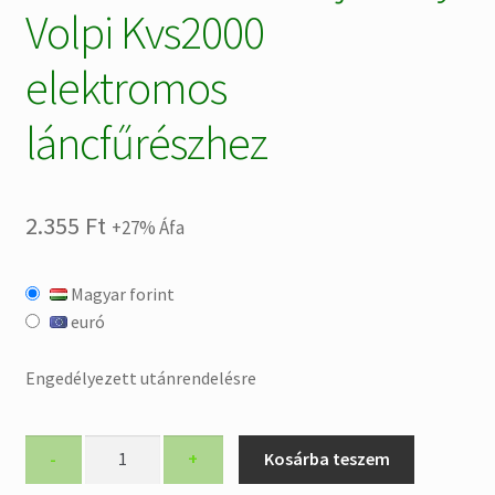
Volpi Kvs2000
elektromos
láncfűrészhez
2.355
Ft
+27% Áfa
Magyar forint
euró
Engedélyezett utánrendelésre
KVS2000R50K
-
+
Kosárba teszem
Olajtartály