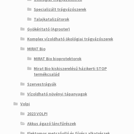
Specializált trágyázószerek
Talajkatalizátorok
Gyökéritató (Agrooter)
Komplex vízoldható ökológiai trágyázószerek
MIRAT Bio
MIRAT Bio bioprotektorok
Mirat Bio kiskiszerelésű házikerti STOP
termékcsalád
Szervestrágyák
Vízoldható növényi tápanyagok
Volpi
2023 VOLPI
Akkus ágazó láncfűrészek
Elektomos metszőolló és fűrész alkatrészek