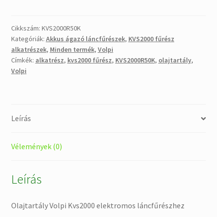
Volpi
Kvs2000
elektromos
Cikkszám:
KVS2000R50K
Kategóriák:
Akkus ágazó láncfűrészek
,
KVS2000 fűrész
láncfűrészhez
alkatrészek
,
Minden termék
,
Volpi
mennyiség
Címkék:
alkatrész
,
kvs2000 fűrész
,
KVS2000R50K
,
olajtartály
,
Volpi
Leírás
Vélemények (0)
Leírás
Olajtartály Volpi Kvs2000 elektromos láncfűrészhez