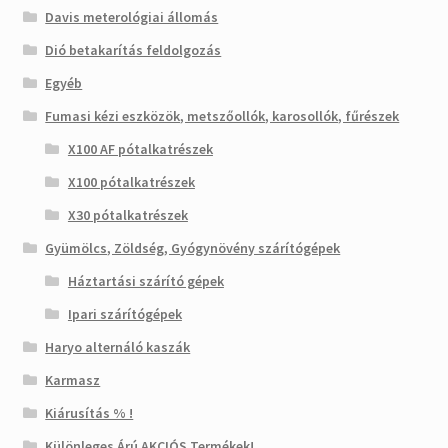
Davis meterológiai állomás
Dió betakarítás feldolgozás
Egyéb
Fumasi kézi eszközök, metszőollók, karosollók, fűrészek
X100 AF pótalkatrészek
X100 pótalkatrészek
X30 pótalkatrészek
Gyümölcs, Zöldség, Gyógynövény szárítógépek
Háztartási szárító gépek
Ipari szárítógépek
Haryo alternáló kaszák
Karmasz
Kiárusítás % !
Különleges Árú AKCIÓS Termékek!