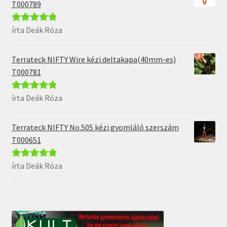
T000789
írta Deák Róza
Értékelés:
5
/
5
Terrateck NIFTY Wire kézi deltakapa(40mm-es)
T000781
írta Deák Róza
Értékelés:
5
/
5
Terrateck NIFTY No.505 kézi gyomláló szerszám
T000651
írta Deák Róza
Értékelés:
5
/
5