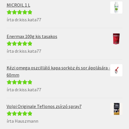
MICROIL 1 L
írta dr.kiss.kata77
Értékelés:
5
/
5
Enermax 100g kis tasakos
írta dr.kiss.kata77
Értékelés:
5
/
5
Kézi omega oszcilláló kapa sorköz és sor ápolására -
60mm
írta dr.kiss.kata77
Értékelés:
5
/
5
Volpi Originale Teflonos zsírzó spray7
írta Hauszmann
Értékelés:
5
/
5