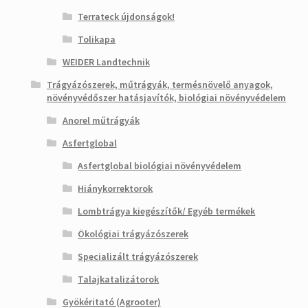
Terrateck újdonságok!
Tolikapa
WEIDER Landtechnik
Trágyázószerek, műtrágyák, termésnövelő anyagok,
növényvédőszer hatásjavítók, biológiai növényvédelem
Anorel műtrágyák
Asfertglobal
Asfertglobal biológiai növényvédelem
Hiánykorrektorok
Lombtrágya kiegészítők/ Egyéb termékek
Ökológiai trágyázószerek
Specializált trágyázószerek
Talajkatalizátorok
Gyökéritató (Agrooter)