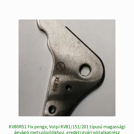
KV80R51 Fix penge, Volpi KV81/151/201 típusú magassági
ágvágó metszőollókhoz, eredeti gyári pótalkatrész