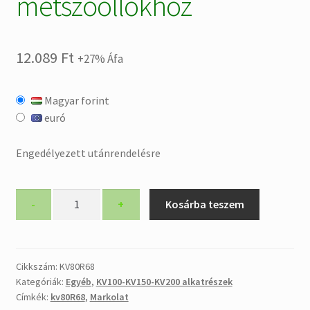
metszőollókhoz
12.089
Ft
+27% Áfa
Magyar forint
euró
Engedélyezett utánrendelésre
KV80R68
-
+
Kosárba teszem
Markolat
fél
A-
rész,Volpi
Cikkszám:
KV80R68
Kategóriák:
Egyéb
,
KV100-KV150-KV200 alkatrészek
KV80-
Címkék:
kv80R68
,
Markolat
100-