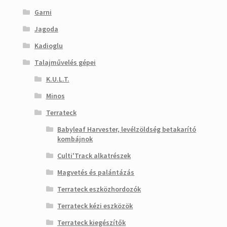
Garni
Jagoda
Kadioglu
Talajművelés gépei
K.U.L.T.
Minos
Terrateck
Babyleaf Harvester, levélzöldség betakarító
kombájnok
Culti'Track alkatrészek
Magvetés és palántázás
Terrateck eszközhordozók
Terrateck kézi eszközök
Terrateck kiegészítők