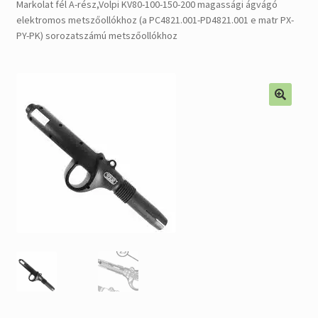
Markolat fél A-rész,Volpi KV80-100-150-200 magassági ágvágó
Alkatrészek
elektromos metszőollókhoz (a PC4821.001-PD4821.001 e matr PX-
PY-PK) sorozatszámú metszőollókhoz
Kiárusítás % !
AKCIÓS Újdonságok!
🔍