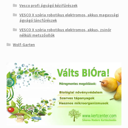
Vesco profi ágvágó kézifűrészek
VESCO X széria robotikus elektromos, akkus magassági
ágvágó láncfűrészek
VESCO X széria robotikus elektromos, akkus, zsinór
nélküli metszőollók
Wolf-Garten