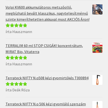
Volpi KV600 akkumulátoros metszőolló,
megbízható bevált klasszikus, nagyteljesítményű
szinte kimeríthetetlen akkuval most AKCIÓS Áron!
írta Hauszmann
Értékelés:
5
/
5
TERRALIM 60 ml STOP CSIGÁK! koncentrátum,
MIRAT Bio, Vitaterra
írta Hauszmann
Értékelés:
5
/
5
Terrateck NIFTY N.o508 kézi gyomirtókés T000894
írta Deák Róza
Értékelés:
5
/
5
Terrateck NIFTY N.o 506 kézi gyomláló szerszám