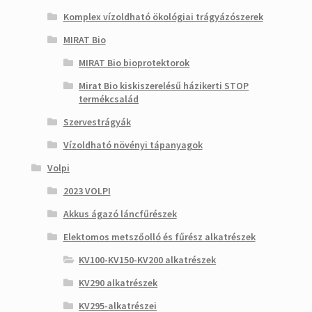
Komplex vízoldható ökológiai trágyázószerek
MIRAT Bio
MIRAT Bio bioprotektorok
Mirat Bio kiskiszerelésű házikerti STOP
termékcsalád
Szervestrágyák
Vízoldható növényi tápanyagok
Volpi
2023 VOLPI
Akkus ágazó láncfűrészek
Elektomos metszőolló és fűrész alkatrészek
KV100-KV150-KV200 alkatrészek
KV290 alkatrészek
KV295-alkatrészei