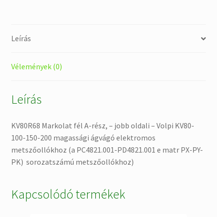
150-
200
magassági
Leírás
ágvágó
elektromos
metszőollókhoz
Vélemények (0)
(a
PC4821.001-
Leírás
PD4821.001
e
KV80R68 Markolat fél A-rész, – jobb oldali – Volpi KV80-
matr
100-150-200 magassági ágvágó elektromos
PX-
metszőollókhoz (a PC4821.001-PD4821.001 e matr PX-PY-
PY-
PK) sorozatszámú metszőollókhoz)
PK)
sorozatszámú
metszőollókhoz
Kapcsolódó termékek
mennyiség