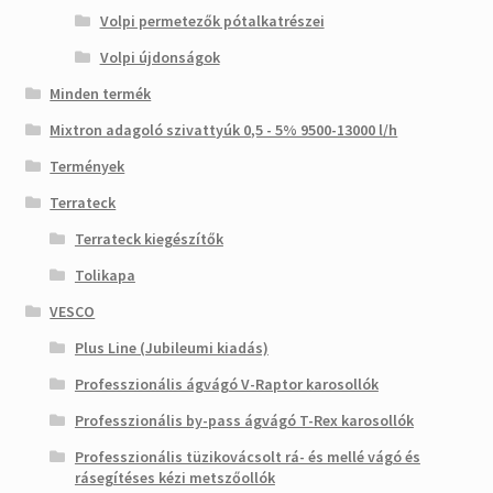
Volpi permetezők pótalkatrészei
Volpi újdonságok
Minden termék
Mixtron adagoló szivattyúk 0,5 - 5% 9500-13000 l/h
Termények
Terrateck
Terrateck kiegészítők
Tolikapa
VESCO
Plus Line (Jubileumi kiadás)
Professzionális ágvágó V-Raptor karosollók
Professzionális by-pass ágvágó T-Rex karosollók
Professzionális tüzikovácsolt rá- és mellé vágó és
rásegítéses kézi metszőollók