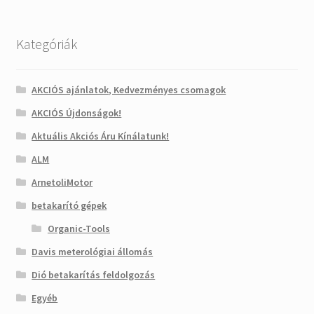
Kategóriák
AKCIÓS ajánlatok, Kedvezményes csomagok
AKCIÓS Újdonságok!
Aktuális Akciós Áru Kínálatunk!
ALM
ArnetoliMotor
betakarító gépek
Organic-Tools
Davis meterológiai állomás
Dió betakarítás feldolgozás
Egyéb