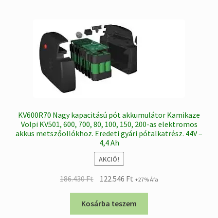
KV600R70 Nagy kapacitású pót akkumulátor Kamikaze
Volpi KV501, 600, 700, 80, 100, 150, 200-as elektromos
akkus metszőollókhoz. Eredeti gyári pótalkatrész. 44V –
4,4 Ah
AKCIÓ!
Original
Current
186.430
Ft
122.546
Ft
+27% Áfa
price
price
was:
is:
Kosárba teszem
186.430 Ft.
122.546 Ft.