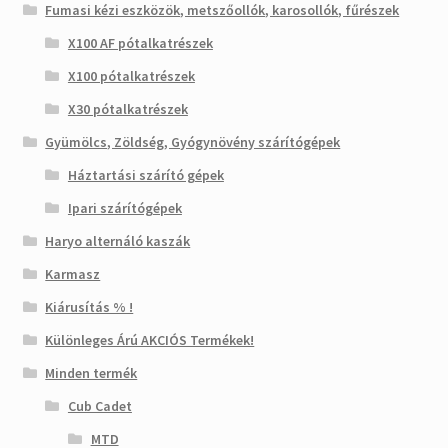
Fumasi kézi eszközök, metszőollók, karosollók, fűrészek
X100 AF pótalkatrészek
X100 pótalkatrészek
X30 pótalkatrészek
Gyümölcs, Zöldség, Gyógynövény szárítógépek
Háztartási szárító gépek
Ipari szárítógépek
Haryo alternáló kaszák
Karmasz
Kiárusítás % !
Különleges Árú AKCIÓS Termékek!
Minden termék
Cub Cadet
MTD