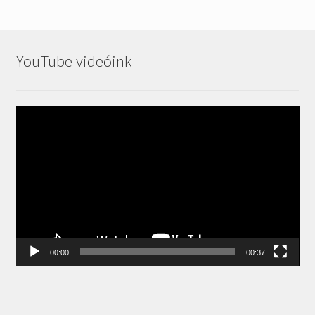
YouTube videóink
Videólejátszó
00:00
00:37