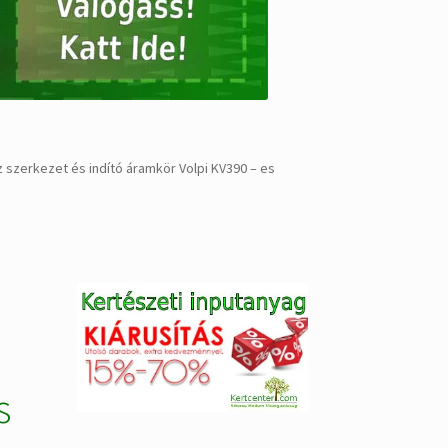
szerkezet és indító áramkör Volpi KV390 – es
s