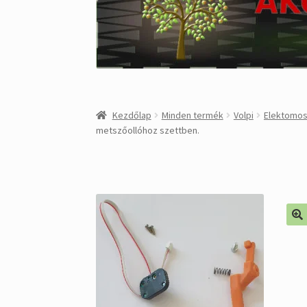
Kezdőlap
Minden termék
Volpi
Elektomos
metszőollóhoz szettben.