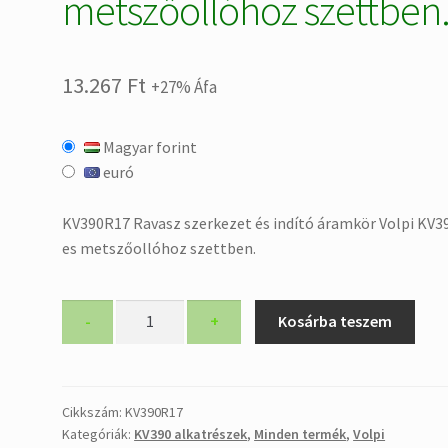
metszőollóhoz szettben
13.267
Ft
+27% Áfa
Magyar forint
euró
KV390R17 Ravasz szerkezet és indító áramkör Volpi KV3
es metszőollóhoz szettben.
KV390R17
-
+
Kosárba teszem
Ravasz
szerkezet
és
indító
Cikkszám:
KV390R17
Kategóriák:
KV390 alkatrészek
,
Minden termék
,
Volpi
áramkör