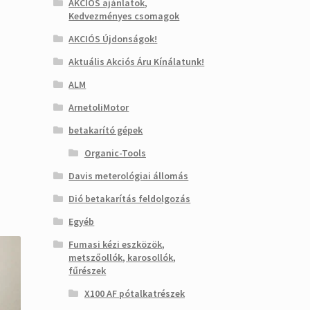
AKCIÓS ajánlatok,
Kedvezményes csomagok
AKCIÓS Újdonságok!
Aktuális Akciós Áru Kínálatunk!
ALM
ArnetoliMotor
betakarító gépek
Organic-Tools
Davis meterológiai állomás
Dió betakarítás feldolgozás
Egyéb
Fumasi kézi eszközök,
metszőollók, karosollók,
fűrészek
X100 AF pótalkatrészek