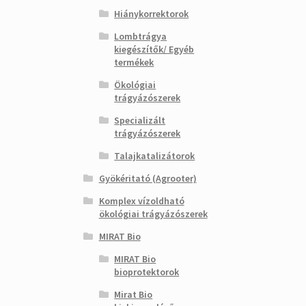
Hiánykorrektorok
Lombtrágya
kiegészítők/ Egyéb
termékek
Ökológiai
trágyázószerek
Specializált
trágyázószerek
Talajkatalizátorok
Gyökéritató (Agrooter)
Komplex vízoldható
ökológiai trágyázószerek
MIRAT Bio
MIRAT Bio
bioprotektorok
Mirat Bio