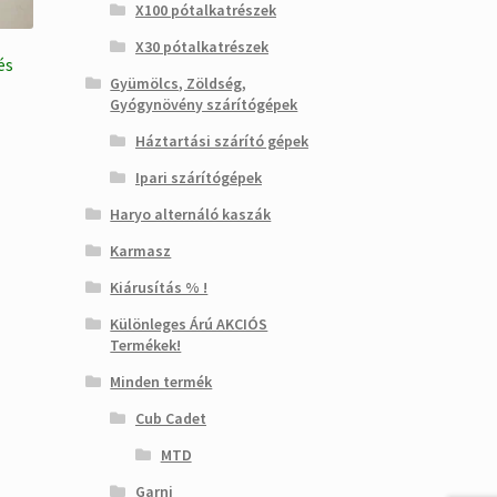
X100 pótalkatrészek
X30 pótalkatrészek
és
Gyümölcs, Zöldség,
Gyógynövény szárítógépek
Háztartási szárító gépek
Ipari szárítógépek
Haryo alternáló kaszák
Karmasz
Kiárusítás % !
Különleges Árú AKCIÓS
Termékek!
Minden termék
Cub Cadet
MTD
Garni