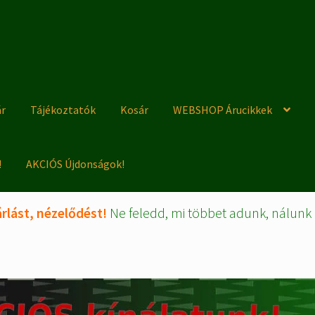
ár
Tájékoztatók
Kosár
WEBSHOP Árucikkek
!
AKCIÓS Újdonságok!
rlást, nézelődést!
Ne feledd, mi többet adunk, nálunk 