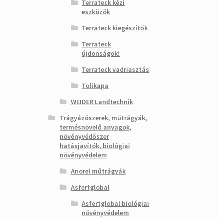
Terrateck kézi
eszközök
Terrateck kiegészítők
Terrateck
újdonságok!
Terrateck vadriasztás
Tolikapa
WEIDER Landtechnik
Trágyázószerek, műtrágyák,
termésnövelő anyagok,
növényvédőszer
hatásjavítók, biológiai
növényvédelem
Anorel műtrágyák
Asfertglobal
Asfertglobal biológiai
növényvédelem