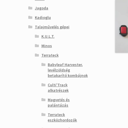
Jagoda
Kadioglu
Talajművelés gépei
K.U.L.T.
Minos
Terrateck
Babyleaf Harvester,
levélzöldség
betakarító kombájnok
Culti'Track
alkatrészek
Magvetés és
palántázás
Terrateck
eszközhordozók