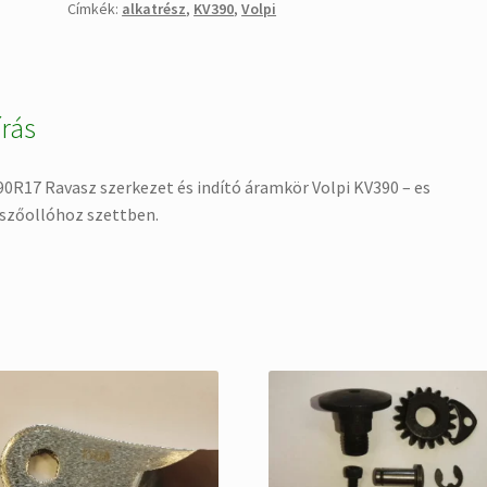
Címkék:
alkatrész
,
KV390
,
Volpi
Volpi
KV390
-
es
írás
metszőollóhoz
szettben.
mennyiség
0R17 Ravasz szerkezet és indító áramkör Volpi KV390 – es
szőollóhoz szettben.