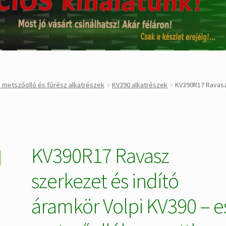
 metszőolló és fűrész alkatrészek
KV390 alkatrészek
KV390R17 Ravasz 
KV390R17 Ravasz
szerkezet és indító
áramkör Volpi KV390 – e