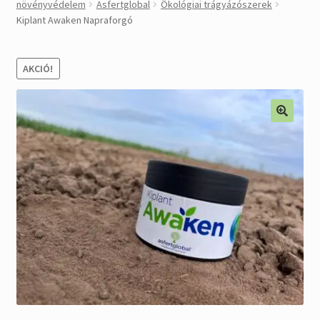
növényvédelem
Asfertglobal
Ökológiai trágyázószerek
Alkatrészek
Kiplant Awaken Napraforgó
Kiárusítás % !
AKCIÓ!
AKCIÓS Újdonságok!