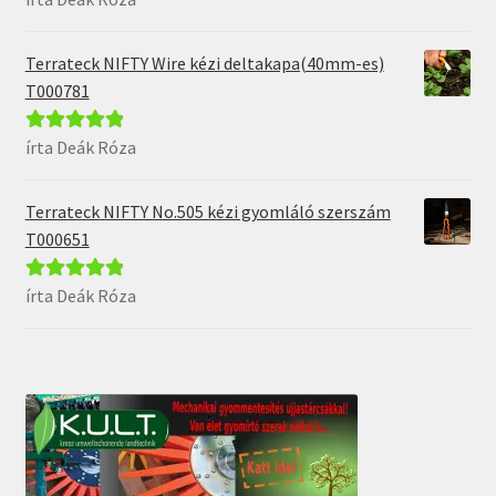
5
Terrateck NIFTY Wire kézi deltakapa(40mm-es)
T000781
írta Deák Róza
Értékelés:
5
/
5
Terrateck NIFTY No.505 kézi gyomláló szerszám
T000651
írta Deák Róza
Értékelés:
5
/
5