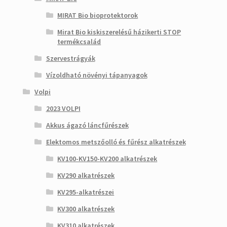
MIRAT Bio bioprotektorok
Mirat Bio kiskiszerelésű házikerti STOP
termékcsalád
Szervestrágyák
Vízoldható növényi tápanyagok
Volpi
2023 VOLPI
Akkus ágazó láncfűrészek
Elektomos metszőolló és fűrész alkatrészek
KV100-KV150-KV200 alkatrészek
KV290 alkatrészek
KV295-alkatrészei
KV300 alkatrészek
KV310 alkatrészek