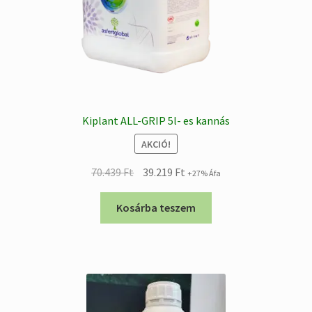
Kiplant ALL-GRIP 5l- es kannás
AKCIÓ!
Original
Current
70.439
Ft
39.219
Ft
+27% Áfa
price
price
was:
is:
Kosárba teszem
70.439 Ft.
39.219 Ft.