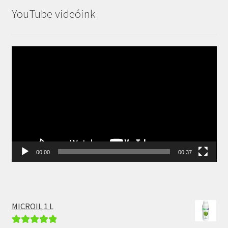
YouTube videóink
Videólejátszó
00:00
00:37
MICROIL 1 L