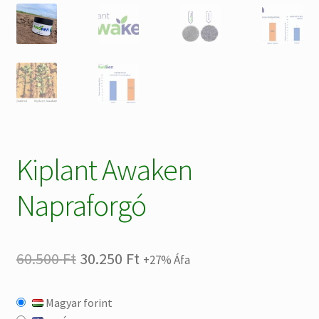
Kiplant Awaken
Napraforgó
Original
Current
60.500
Ft
30.250
Ft
+27% Áfa
price
price
Magyar forint
was:
is: