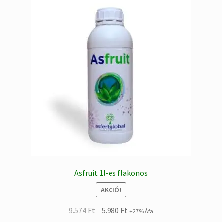
Asfruit 1l-es flakonos
AKCIÓ!
Original
Current
9.574
Ft
5.980
Ft
+27% Áfa
price
price