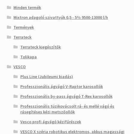
Minden termék
Mixtron adagoló szivattyúk 0,5 - 5% 9500-13000 l/h
Termények
Terrateck
Terrateck kiegészítők
Tolikapa
VESCO
Plus Line (Jubileumi kiadás)
Professzionális ágvágó V-Raptor karosollók
Professzionális by-pass ágvágó T-Rex karosollók
Professzionális tüzikovácsolt rá- és mellé vágó és
rásegítéses kézi metszőollók
Vesco profi ágvágó kézifűrészek
VESCO X széria robotikus elektromos, akkus magassági