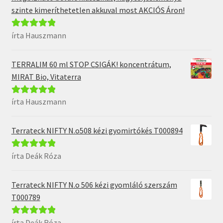
szinte kimeríthetetlen akkuval most AKCIÓS Áron!
írta Hauszmann
Értékelés:
5
/
5
TERRALIM 60 ml STOP CSIGÁK! koncentrátum,
MIRAT Bio, Vitaterra
írta Hauszmann
Értékelés:
5
/
5
Terrateck NIFTY N.o508 kézi gyomirtókés T000894
írta Deák Róza
Értékelés:
5
/
5
Terrateck NIFTY N.o 506 kézi gyomláló szerszám
T000789
írta Deák Róza
Értékelés:
5
/