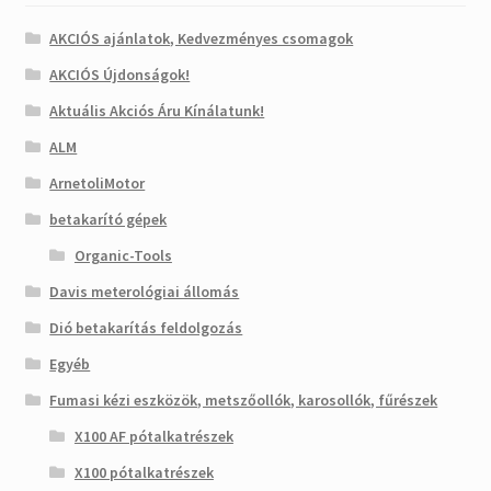
AKCIÓS ajánlatok, Kedvezményes csomagok
AKCIÓS Újdonságok!
Aktuális Akciós Áru Kínálatunk!
ALM
ArnetoliMotor
betakarító gépek
Organic-Tools
Davis meterológiai állomás
Dió betakarítás feldolgozás
Egyéb
Fumasi kézi eszközök, metszőollók, karosollók, fűrészek
X100 AF pótalkatrészek
X100 pótalkatrészek