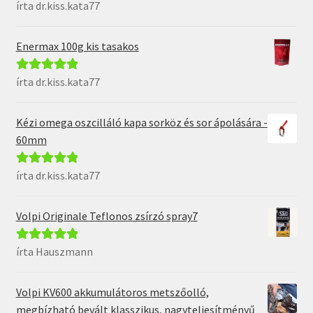
írta dr.kiss.kata77
Értékelés:
5
/
5
Enermax 100g kis tasakos
írta dr.kiss.kata77
Értékelés:
5
/
5
Kézi omega oszcilláló kapa sorköz és sor ápolására -
60mm
írta dr.kiss.kata77
Értékelés:
5
/
5
Volpi Originale Teflonos zsírzó spray7
írta Hauszmann
Értékelés:
5
/
5
Volpi KV600 akkumulátoros metszőolló,
megbízható bevált klasszikus, nagyteljesítményű