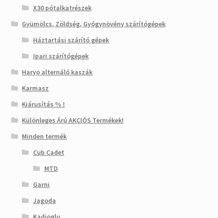
X30 pótalkatrészek
Gyümölcs, Zöldség, Gyógynövény szárítógépek
Háztartási szárító gépek
Ipari szárítógépek
Haryo alternáló kaszák
Karmasz
Kiárusítás % !
Különleges Árú AKCIÓS Termékek!
Minden termék
Cub Cadet
MTD
Garni
Jagoda
Kadioglu