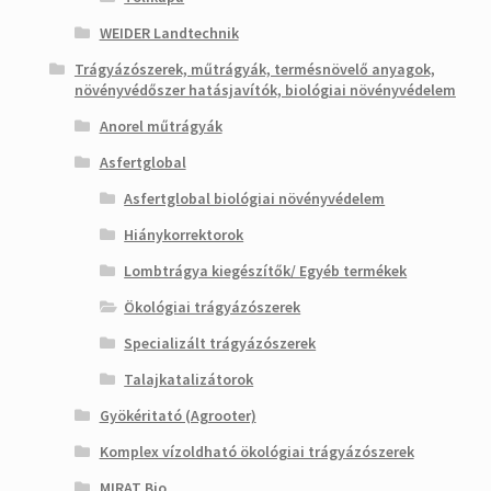
WEIDER Landtechnik
Trágyázószerek, műtrágyák, termésnövelő anyagok,
növényvédőszer hatásjavítók, biológiai növényvédelem
Anorel műtrágyák
Asfertglobal
Asfertglobal biológiai növényvédelem
Hiánykorrektorok
Lombtrágya kiegészítők/ Egyéb termékek
Ökológiai trágyázószerek
Specializált trágyázószerek
Talajkatalizátorok
Gyökéritató (Agrooter)
Komplex vízoldható ökológiai trágyázószerek
MIRAT Bio