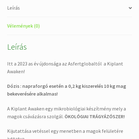
Leírás
Vélemények (0)
Leírás
Itt a 2023 as év újdonsága az Asfertglobaltól a Kiplant
Awaken!
Dózis : napraforgó esetén a 0,2 kg kiszerelés 10 kg mag
bekeverésére alkalmas!
A Kiplant Awaken egy mikrobiológiai készítmény mely a
magok csávázásra szolgál.
ÖKOLÓGIAI TRÁGYÁZÓSZER!
Kijutattása vetéssel egy menetben a magok felületére
juttatva.