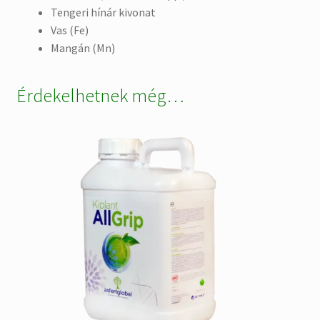
Tengeri hínár kivonat
Vas
(
Fe
)
Man
gán
(
Mn
)
Érdekelhetnek még…