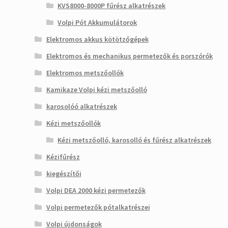
KVS8000-8000P fűrész alkatrészek
Volpi Pót Akkumulátorok
Elektromos akkus kötötzőgépek
Elektromos és mechanikus permetezők és porszórók
Elektromos metszőollók
Kamikaze Volpi kézi metszőolló
karosolóó alkatrészek
Kézi metszőollók
Kézi metszőolló, karosolló és fűrész alkatrészek
Kézifűrész
kiegészítői
Volpi DEA 2000 kézi permetezők
Volpi permetezők pótalkatrészei
Volpi újdonságok