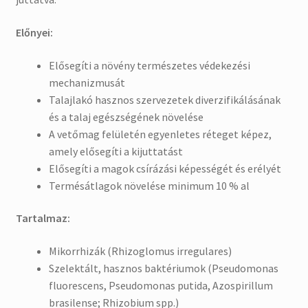
Előnyei:
Elősegíti a növény természetes védekezési
mechanizmusát
Talajlakó hasznos szervezetek diverzifikálásának
és a talaj
egészségének növelése
A
vetőmag
felületén
egyenletes réteget képez,
amely
elősegíti a kijuttatást
Elősegíti a magok csírázási képességét és erélyét
Termésátlagok növelése minimum 10 % al
Tartalmaz:
M
ikorrhizák
(
Rhizoglomus irregulares
)
S
zelektált
,
hasznos baktériumok
(Pseudomonas
fluorescens,
Pseudomonas putida, Azospirillum
brasilense; Rhizobium
spp
.
)