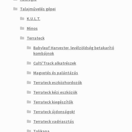
Talajművelés gépei
K.U.L.T.
Minos
Terrateck
Babyleaf Harvester, levélzöldség betakarító
kombájnok
Culti'Track alkatrészek
Magvetés és palántázás
Terrateck eszközhordozók
Terrateck kézi eszközök
Terrateck kiegészítők
Terrateck újdonságok!
Terrateck vadriasztás
Tolikapa