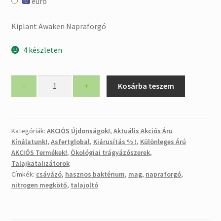
euró
60.500 Ft.
30.250 Ft.
Kiplant Awaken Napraforgó
4 készleten
Kiplant
-
+
Kosárba teszem
Awaken
Napraforgó
mennyiség
Kategóriák:
AKCIÓS Újdonságok!
,
Aktuális Akciós Áru
Kínálatunk!
,
Asfertglobal
,
Kiárusítás % !
,
Különleges Árú
AKCIÓS Termékek!
,
Ökológiai trágyázószerek
,
Talajkatalizátorok
Címkék:
csávázó
,
hasznos baktérium
,
mag
,
napraforgó
,
nitrogen megkötő
,
talajoltó