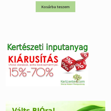
was:
is:
Kosárba teszem
9.574 Ft.
5.980 Ft.