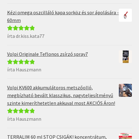
5
Kézi omega oszcilláló kapa sorköz és sor ápolására -
60mm
írta dr.kiss.kata77
Értékelés:
5
/
5
Volpi Originale Teflonos zsírzó spray7
írta Hauszmann
Értékelés:
5
/
5
Volpi KV600 akkumulátoros metszőolló,
megbízható bevált klasszikus, nagyteljesítményű
szinte kimeríthetetlen akkuval most AKCIÓS Áron!
írta Hauszmann
Értékelés:
5
/
5
TERRALIM 60 ml STOP CSIGÁK! koncentrátum,