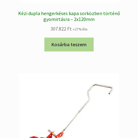
Kézi dupla hengerkéses kapa sorközben történő
gyomirtásra – 2x120mm
307.822
Ft
+27% Áfa
Kosárba teszem