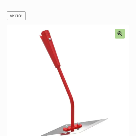
Alkatrészek
AKCIÓ!
Kiárusítás % !
AKCIÓS Újdonságok!