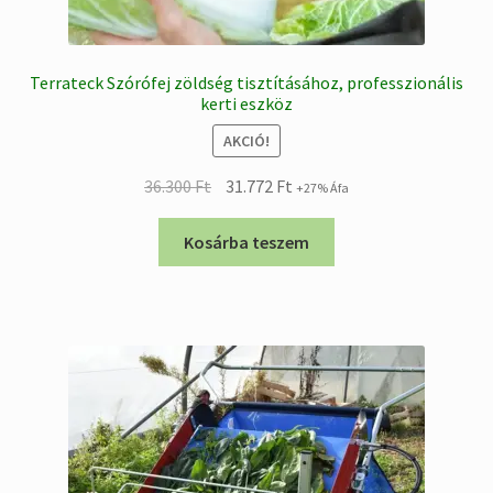
Terrateck Szórófej zöldség tisztításához, professzionális
kerti eszköz
AKCIÓ!
Original
Current
36.300
Ft
31.772
Ft
+27% Áfa
price
price
was:
is:
Kosárba teszem
36.300 Ft.
31.772 Ft.