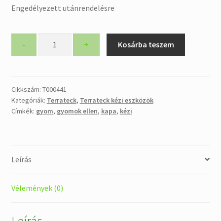
Engedélyezett utánrendelésre
Terrateck
-
+
Kosárba teszem
kézi
gyomelvágó
kapa
gyémánt
Cikkszám:
T000441
Kategóriák:
Terrateck
,
Terrateck kézi eszközök
alakú
Címkék:
gyom
,
gyomok ellen
,
kapa
,
kézi
270mm
mennyiség
Leírás
Vélemények (0)