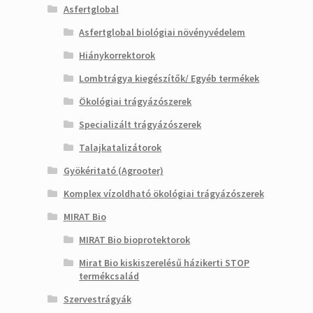
Asfertglobal
Asfertglobal biológiai növényvédelem
Hiánykorrektorok
Lombtrágya kiegészítők/ Egyéb termékek
Ökológiai trágyázószerek
Specializált trágyázószerek
Talajkatalizátorok
Gyökéritató (Agrooter)
Komplex vízoldható ökológiai trágyázószerek
MIRAT Bio
MIRAT Bio bioprotektorok
Mirat Bio kiskiszerelésű házikerti STOP
termékcsalád
Szervestrágyák