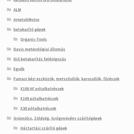
ALM
ArnetoliMotor
betakarító gépek
Organic-Tools
Davis meterológiai állomás
Dió betakarítás feldolgozás
Egyéb
Fumasi kézi eszközök, metszőollók, karosollók, fűrészek
X100 AF pótalkatrészek
X100 pótalkatrészek
X30 pótalkatrészek
Gyümölcs, Zöldség, Gyógynövény szárítógépek
Háztartási szárító gépek