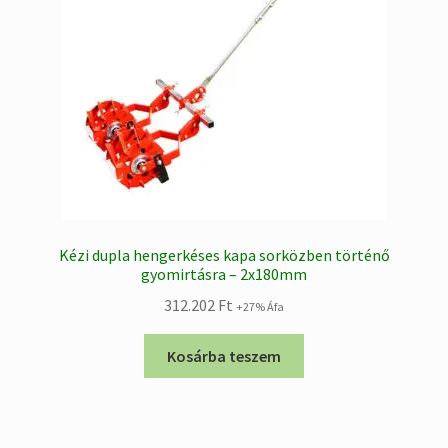
Kézi dupla hengerkéses kapa sorközben történő
gyomirtásra – 2x180mm
312.202
Ft
+27% Áfa
Kosárba teszem