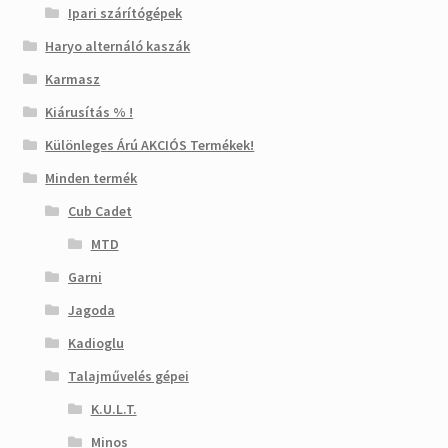
Ipari szárítógépek
Haryo alternáló kaszák
Karmasz
Kiárusítás % !
Különleges Árú AKCIÓS Termékek!
Minden termék
Cub Cadet
MTD
Garni
Jagoda
Kadioglu
Talajművelés gépei
K.U.L.T.
Minos