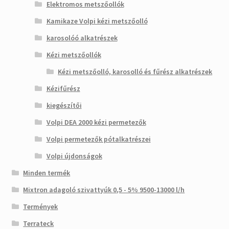
Elektromos metszőollók
Kamikaze Volpi kézi metszőolló
karosolóó alkatrészek
Kézi metszőollók
Kézi metszőolló, karosolló és fűrész alkatrészek
Kézifűrész
kiegészítői
Volpi DEA 2000 kézi permetezők
Volpi permetezők pótalkatrészei
Volpi újdonságok
Minden termék
Mixtron adagoló szivattyúk 0,5 - 5% 9500-13000 l/h
Termények
Terrateck