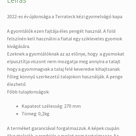
Leírás
2022-es év újdonsága a Terrateck kézi gyomelvágó kapa
A gyomlálók ezen fajtája éles pengét használ. A föld
felszínén kell használni a fiatal egy szikleveles gyomok
kivágására.
Ezeknek a gyomlálóknak az az előnye, hogy a gyomokat
elpusztítja viszont nem mozgatja meg annyira a talajt
hogy a gyommagvak a talaj felé keveredve kihajtsanak.
Főleg könnyű szerkezetű talajokon használják. A penge
élezhető
Főbb tulajdonságok:
Kapatest szélesség: 270 mm
Tömeg: 0,2kg
A terméket garanciával forgalmazzuk. A képek csupán
illusztrációk, a rendelés a nyelet nem tartalmazza. Az