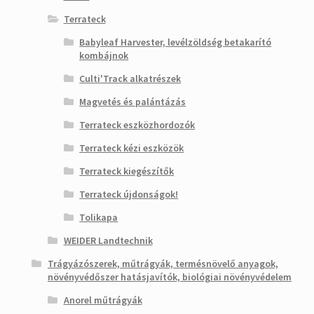
Terrateck
Babyleaf Harvester, levélzöldség betakarító
kombájnok
Culti'Track alkatrészek
Magvetés és palántázás
Terrateck eszközhordozók
Terrateck kézi eszközök
Terrateck kiegészítők
Terrateck újdonságok!
Tolikapa
WEIDER Landtechnik
Trágyázószerek, műtrágyák, termésnövelő anyagok,
növényvédőszer hatásjavítók, biológiai növényvédelem
Anorel műtrágyák