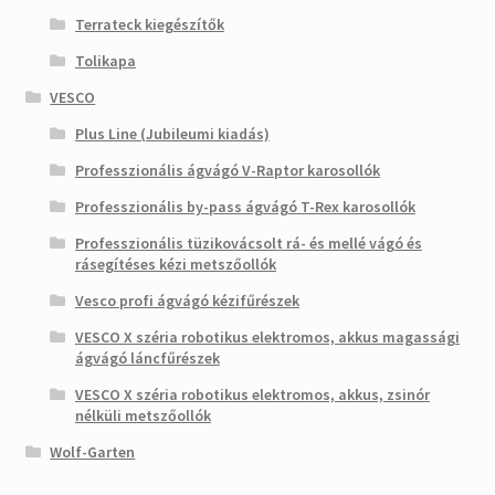
Terrateck kiegészítők
Tolikapa
VESCO
Plus Line (Jubileumi kiadás)
Professzionális ágvágó V-Raptor karosollók
Professzionális by-pass ágvágó T-Rex karosollók
Professzionális tüzikovácsolt rá- és mellé vágó és
rásegítéses kézi metszőollók
Vesco profi ágvágó kézifűrészek
VESCO X széria robotikus elektromos, akkus magassági
ágvágó láncfűrészek
VESCO X széria robotikus elektromos, akkus, zsinór
nélküli metszőollók
Wolf-Garten