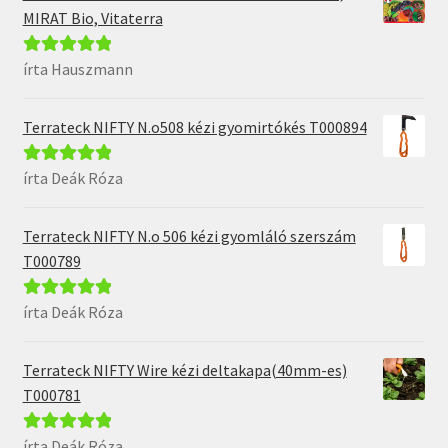
MIRAT Bio, Vitaterra
írta Hauszmann
Értékelés:
5
/
5
Terrateck NIFTY N.o508 kézi gyomirtókés T000894
írta Deák Róza
Értékelés:
5
/
5
Terrateck NIFTY N.o 506 kézi gyomláló szerszám
T000789
írta Deák Róza
Értékelés:
5
/
5
Terrateck NIFTY Wire kézi deltakapa(40mm-es)
T000781
írta Deák Róza
Értékelés:
5
/