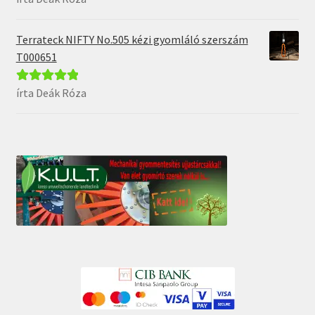
5
Terrateck NIFTY No.505 kézi gyomláló szerszám
T000651
írta Deák Róza
Értékelés:
5
/
5