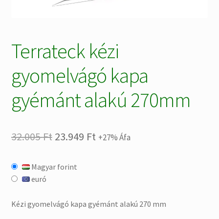
Terrateck kézi
gyomelvágó kapa
gyémánt alakú 270mm
Original
Current
32.005
Ft
23.949
Ft
+27% Áfa
price
price
Magyar forint
was:
is:
euró
32.005 Ft.
23.949 Ft.
Kézi gyomelvágó kapa gyémánt alakú 270 mm