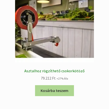
Asztalhoz rögzíthető csokorkötöző
79.212
Ft
+27% Áfa
Kosárba teszem