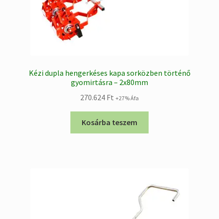
Kézi dupla hengerkéses kapa sorközben történő
gyomirtásra – 2x80mm
270.624
Ft
+27% Áfa
Kosárba teszem