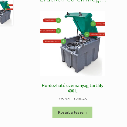
Hordozható üzemanyag tartály
400 L
725.921
Ft
+27% Áfa
Kosárba teszem