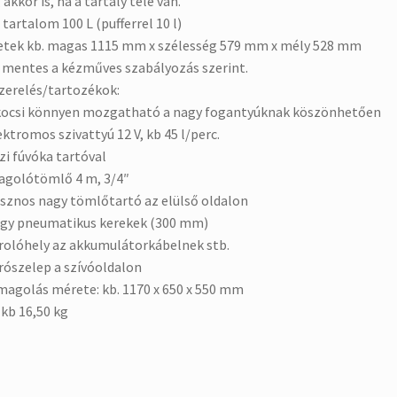
akkor is, ha a tartály tele van.
 tartalom 100 L (pufferrel 10 l)
tek kb. magas 1115 mm x szélesség 579 mm x mély 528 mm
mentes a kézműves szabályozás szerint.
zerelés/tartozékok:
kocsi könnyen mozgatható a nagy fogantyúknak köszönhetően
ektromos szivattyú 12 V, kb 45 l/perc.
zi fúvóka tartóval
agolótömlő 4 m, 3/4″
sznos nagy tömlőtartó az elülső oldalon
gy pneumatikus kerekek (300 mm)
rolóhely az akkumulátorkábelnek stb.
rószelep a szívóoldalon
agolás mérete: kb. 1170 x 650 x 550 mm
 kb 16,50 kg