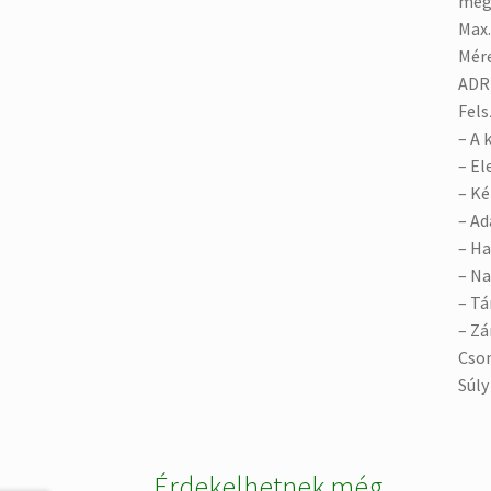
még 
Max.
Mére
ADR 
Fels
– A 
– El
– Ké
– Ad
– Ha
– Na
– Tá
– Zá
Csom
Súly
Érdekelhetnek még…