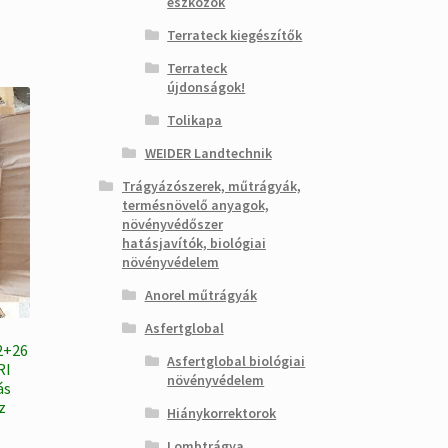
eszközök
Terrateck kiegészítők
Terrateck
újdonságok!
Tolikapa
WEIDER Landtechnik
Trágyázószerek, műtrágyák,
termésnövelő anyagok,
növényvédőszer
hatásjavítók, biológiai
növényvédelem
Anorel műtrágyák
Asfertglobal
2+26
Asfertglobal biológiai
RI
növényvédelem
ás
z
Hiánykorrektorok
Lombtrágya