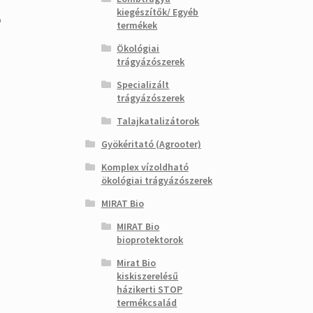
kiegészítők/ Egyéb
t
a
termékek
Ökológiai
trágyázószerek
 Ft.
Specializált
trágyázószerek
Talajkatalizátorok
Gyökéritató (Agrooter)
Komplex vízoldható
ökológiai trágyázószerek
MIRAT Bio
MIRAT Bio
bioprotektorok
Mirat Bio
kiskiszerelésű
házikerti STOP
termékcsalád