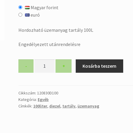
Magyar forint
euró
Hordozható üzemanyag tartály 100L
Engedélyezett utánrendelésre
Hordozható
-
+
Kosárba teszem
üzemanyag
tartály
100L
mennyiség
Cikkszám:
120830D100
Kategória:
Egyéb
Címkék:
100liter
,
diezel
,
tartály
,
üzemanyag