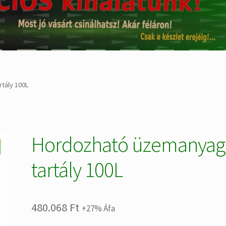
tály 100L
Hordozható üzemanyag
tartály 100L
480.068
Ft
+27% Áfa