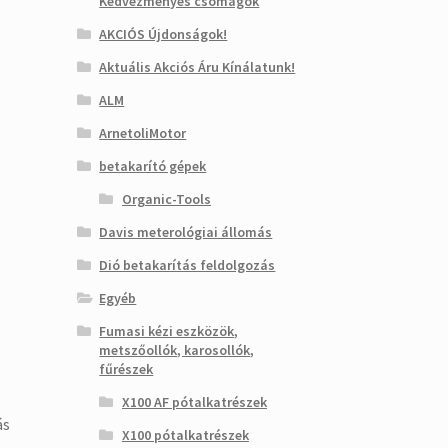
Kedvezményes csomagok
AKCIÓS Újdonságok!
Aktuális Akciós Áru Kínálatunk!
ALM
ArnetoliMotor
betakarító gépek
Organic-Tools
Davis meterológiai állomás
Dió betakarítás feldolgozás
Egyéb
Fumasi kézi eszközök,
metszőollók, karosollók,
fűrészek
X100 AF pótalkatrészek
ás
X100 pótalkatrészek