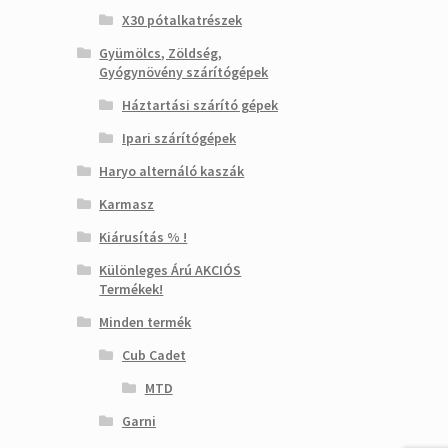
X30 pótalkatrészek
Gyümölcs, Zöldség,
Gyógynövény szárítógépek
Háztartási szárító gépek
Ipari szárítógépek
Haryo alternáló kaszák
Karmasz
Kiárusítás % !
Különleges Árú AKCIÓS
Termékek!
Minden termék
Cub Cadet
MTD
Garni