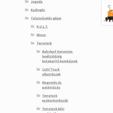
Jagoda
Kadioglu
Talajművelés gépei
K.U.L.T.
Minos
Terrateck
Babyleaf Harvester,
levélzöldség
betakarító kombájnok
Culti'Track
alkatrészek
Magvetés és
palántázás
Terrateck
eszközhordozók
Terrateck kézi