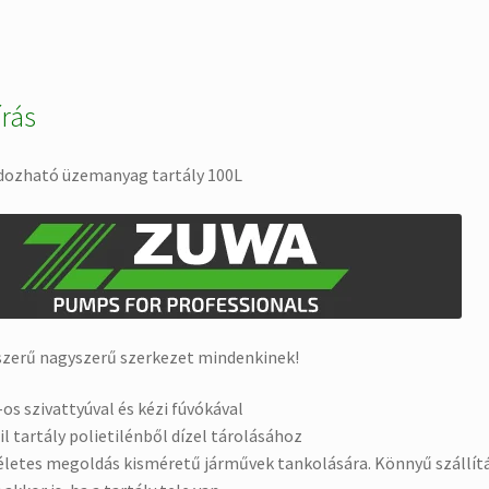
írás
dozható üzemanyag tartály 100L
zerű nagyszerű szerkezet mindenkinek!
-os szivattyúval és kézi fúvókával
l tartály polietilénből dízel tárolásához
letes megoldás kisméretű járművek tankolására. Könnyű szállít