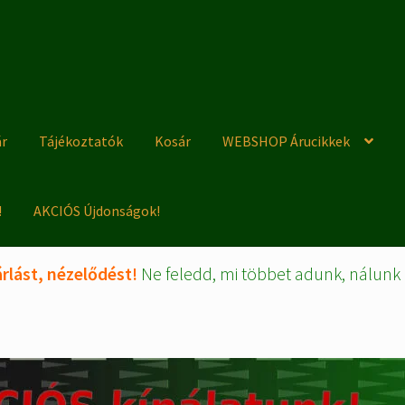
ár
Tájékoztatók
Kosár
WEBSHOP Árucikkek
!
AKCIÓS Újdonságok!
rlást, nézelődést!
Ne feledd, mi többet adunk, nálunk 