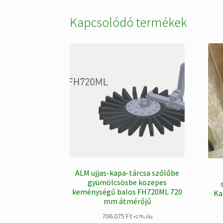
Kapcsolódó termékek
ALM ujjas-kapa-tárcsa szőlőbe
gyümölcsösbe közepes
keménységű balos FH720ML 720
Ka
mm átmérőjű
706.075
Ft
+27% Áfa