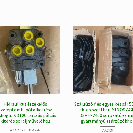
Hidraulikus érzékelős
Szárzúzó Y és egyes késpár 5
szeleptömb, pótalkatrész
db-os szettben MINOS AG
dioglu KD100 tárcsás pálcás
DSPH-2400 sorozatú és m
kitérős soraljművelőhöz
gyártmányú szárzúzókho
427.697
Ft
AKCIÓ!
+27% Áfa