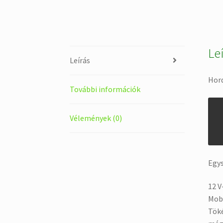
Le
Leírás
Hor
További információk
Vélemények (0)
Egys
12 V
Mobi
Töké