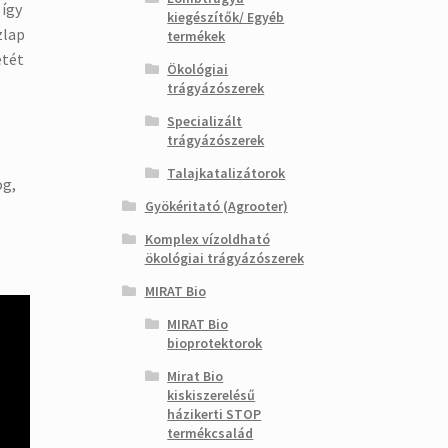
így
kiegészítők/ Egyéb
zlap
termékek
etét
Ökológiai
trágyázószerek
Specializált
trágyázószerek
Talajkatalizátorok
og,
Gyökéritató (Agrooter)
Komplex vízoldható
ökológiai trágyázószerek
MIRAT Bio
MIRAT Bio
bioprotektorok
Mirat Bio
kiskiszerelésű
házikerti STOP
termékcsalád