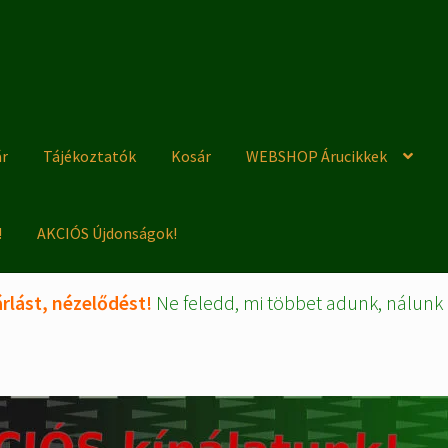
ár
Tájékoztatók
Kosár
WEBSHOP Árucikkek
!
AKCIÓS Újdonságok!
rlást, nézelődést!
Ne feledd, mi többet adunk, nálunk 