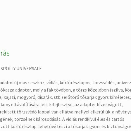
írás
-SPOLLY UNIVERSALE
adalmi új olasz eszköz, vídiás, körfűrészlapos, törzsvédős, univerz
őkasza adapter, mely a fák tövében, a törzs közelében (szilva, kö
, kajszi, mogyoró, díszfák, stb.) előtörő tősarjak gyors kíméletes,
kony eltávolítására lett kifejlesztve, az adapter lézer vágott,
rekített törzsvédő lappal van ellátva mellyel elkerüljük a növény
gének, törzsének károsodását.
A vídiás rendkívül éles és tartós
zott körfűrészlap lehetővé teszi a tősarjak gyors és biztonságo