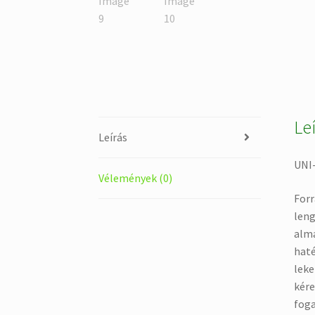
Le
Leírás
UNI
Vélemények (0)
Forr
leng
alma
haté
leke
kére
foga