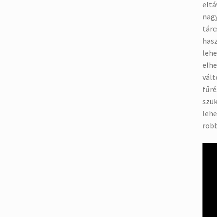
eltá
nagy
tárc
hasz
lehe
elhe
vált
fűré
szük
lehe
rob