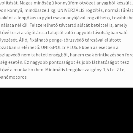
volítását.
Magas minőségű könnyűfém ötvözet anyagból készült, 
on könnyű, mindössze 1 kg.
UNIVERZÁLIS rögzítés, normál fűrés
saként a lengőkasza gyári csavar anyájával. rögzíthető, további b
nálata nélkül.
Felszerelhető távtartó alátát betéttel is, amely
tővé teszi a vágótárcsa talajtól való nagyobb távolságban való
lyezését.
Álló, fixálható penge-törzsvédő tárcsával ellátott
ozatban is elérhető: UNI-SPOLLY PLUS.
Ebben az esetben a
szlapvédő nem tehetetlenségből, hanem csak érintkezésben for
ség esetén.
Ez nagyobb pontosságot és jobb láthatóságot tesz
tővé a munka közben. Minimális lengőkasza igény: 1,5 Le-2 Le,
banómotoros.