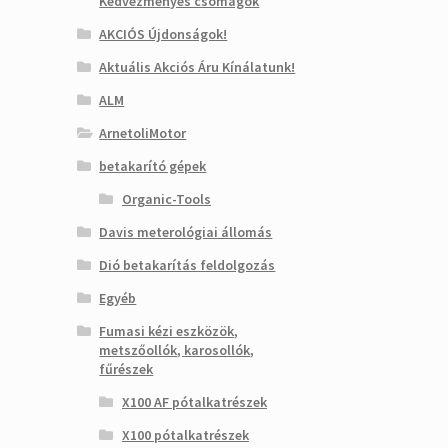
Kedvezményes csomagok
AKCIÓS Újdonságok!
Aktuális Akciós Áru Kínálatunk!
ALM
ArnetoliMotor
betakarító gépek
Organic-Tools
Davis meterológiai állomás
Dió betakarítás feldolgozás
Egyéb
Fumasi kézi eszközök,
metszőollók, karosollók,
fűrészek
X100 AF pótalkatrészek
X100 pótalkatrészek