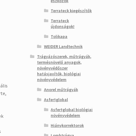
eszközök
Terrateck kiegészítők
Terrateck
újdonságok!
Tolikapa
WEIDER Landtechnik
Trágyázószerek, műtrágyák,
termésnövelő anyagok,
növényvédőszer
hatásjavítók, biológiai
növényvédelem
ális
Anorel műtrágyák
rte,
Asfertglobal
Asfertglobal biológiai
növényvédelem
ek
Hiánykorrektorok
s
Lombtrágya