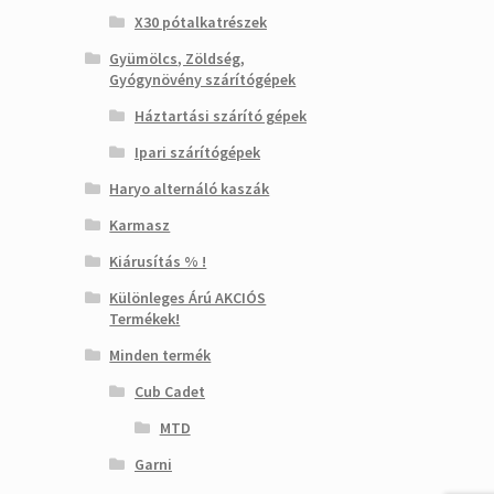
X30 pótalkatrészek
Gyümölcs, Zöldség,
Gyógynövény szárítógépek
Háztartási szárító gépek
Ipari szárítógépek
Haryo alternáló kaszák
Karmasz
Kiárusítás % !
Különleges Árú AKCIÓS
Termékek!
Minden termék
Cub Cadet
MTD
Garni