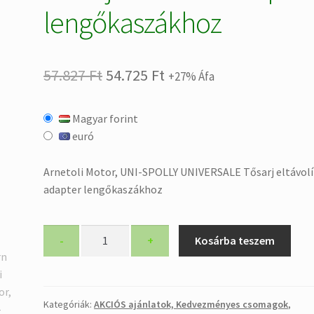
lengőkaszákhoz
Original
Current
57.827
Ft
54.725
Ft
+27% Áfa
price
price
Magyar forint
was:
is:
euró
57.827 Ft.
54.725 Ft.
Arnetoli Motor, UNI-SPOLLY UNIVERSALE Tősarj eltávol
adapter lengőkaszákhoz
Arnetoli
-
+
Kosárba teszem
Motor,
UNI-
SPOLLY
UNIVERSALE,
Kategóriák:
AKCIÓS ajánlatok, Kedvezményes csomagok
,