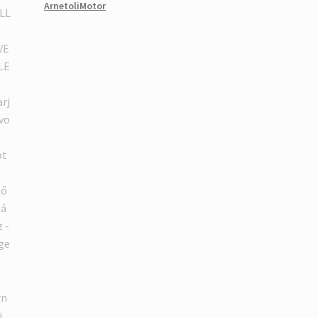
ArnetoliMotor
Tősarj
eltávolító
adapter
lengőkaszákhoz
mennyiség