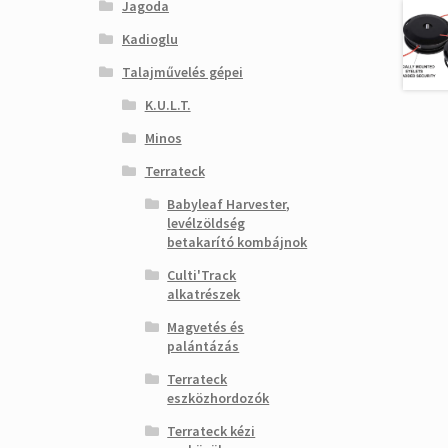
Jagoda
Kadioglu
Talajművelés gépei
K.U.L.T.
Minos
Terrateck
Babyleaf Harvester,
levélzöldség
betakarító kombájnok
Culti'Track
alkatrészek
Magvetés és
palántázás
Terrateck
eszközhordozók
Terrateck kézi