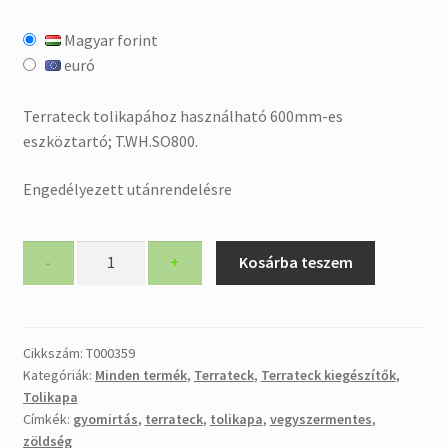
Magyar forint
euró
Terrateck tolikapához használható 600mm-es
eszköztartó;
T.WH.SO800.
Engedélyezett utánrendelésre
800mm-
-
+
Kosárba teszem
es
eszközhordozó
Terrateck
tolikapához
Cikkszám:
T000359
Kategóriák:
Minden termék
,
Terrateck
,
Terrateck kiegészítők
,
mennyiség
Tolikapa
Címkék:
gyomirtás
,
terrateck
,
tolikapa
,
vegyszermentes
,
zöldség