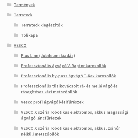
Termények
Terrateck
Terrateck kiegészítők
Tolikapa
VESCO
Plus Line (Jubileumi kiadás)
Professzionális ágvágó V-Raptor karosollók
Professzionális by-pass ágvágó T-Rex karosollók
Professzionális tüzikovácsolt rá- és mellé vágó és
rásegítéses kézi metszőollók
Vesco profi ágvágó kézifűrészek
VESCO X széria robotikus elektromos, akkus magassági
ágvágó láncfűrészek
VESCO X széria robotikus elektromos, akkus, zsinór
nélküli metszőollók