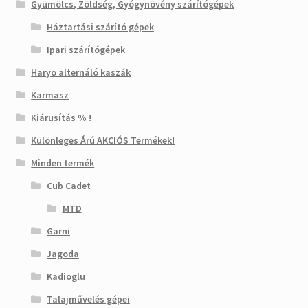
Gyümölcs, Zöldség, Gyógynövény szárítógépek
Háztartási szárító gépek
Ipari szárítógépek
Haryo alternáló kaszák
Karmasz
Kiárusítás % !
Különleges Árú AKCIÓS Termékek!
Minden termék
Cub Cadet
MTD
Garni
Jagoda
Kadioglu
Talajművelés gépei