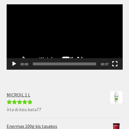
Videólejátszó
00:00
00:37
MICROIL 1 L
írta dr.kiss.kata77
Értékelés:
5
/
5
Enermax 100g kis tasakos