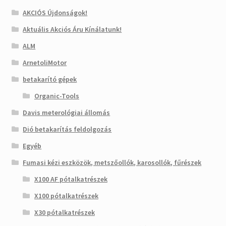
AKCIÓS Újdonságok!
Aktuális Akciós Áru Kínálatunk!
ALM
ArnetoliMotor
betakarító gépek
Organic-Tools
Davis meterológiai állomás
Dió betakarítás feldolgozás
Egyéb
Fumasi kézi eszközök, metszőollók, karosollók, fűrészek
X100 AF pótalkatrészek
X100 pótalkatrészek
X30 pótalkatrészek