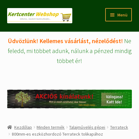
Ugrás
Kilépés
Menü
a
a
navigációhoz
tartalomba
Rólunk
Üdvözlünk! Kellemes vásárlást, nézelődést!
Ne
Fiókom/regisztráció
feledd, mi többet adunk, nálunk a pénzed mindig
többet ér!
Pénztár
Tájékoztatók
Kosár
Expand
WEBSHOP Árucikkek
child
menu
Kezdőlap
Minden termék
Talajművelés gépei
Terrateck
Kezdőlap
800mm-es eszközhordozó Terrateck tolikapához