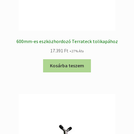
600mm-es eszközhordozó Terrateck tolikapához
17.391
Ft
+27% Áfa
Kosárba teszem