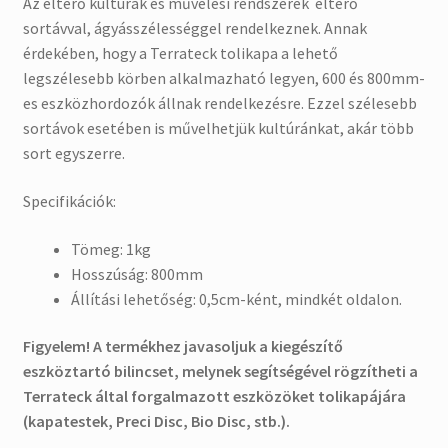
Az eltérő kultúrák és művelési rendszerek eltérő
sortávval, ágyásszélességgel rendelkeznek. Annak
érdekében, hogy a Terrateck tolikapa a lehető
legszélesebb körben alkalmazható legyen, 600 és 800mm-
es eszközhordozók állnak rendelkezésre. Ezzel szélesebb
sortávok esetében is művelhetjük kultúránkat, akár több
sort egyszerre.
Specifikációk:
Tömeg: 1kg
Hosszúság: 800mm
Állítási lehetőség: 0,5cm-ként, mindkét oldalon.
Figyelem! A termékhez javasoljuk a kiegészítő
eszköztartó bilincset, melynek segítségével rögzítheti a
Terrateck által forgalmazott eszközöket tolikapájára
(kapatestek, Preci Disc, Bio Disc, stb.).