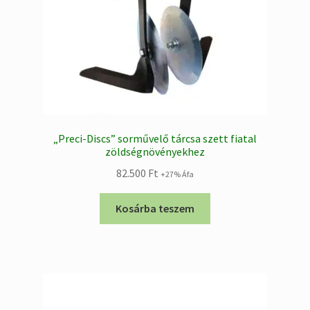
„Preci-Discs” sorművelő tárcsa szett fiatal
zöldségnövényekhez
82.500
Ft
+27% Áfa
Kosárba teszem