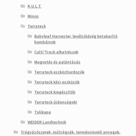
K.U.L.T.
Minos
Terrateck
Babyleaf Harvester, levélzöldség betakarító
kombájnok
Culti'Track alkatrészek
Magvetés és palántázás
Terrateck eszközhordozók
Terrateck kézi eszközök
Terrateck kiegészítők
Terrateck újdonságok!
Tolikapa
WEIDER Landtechnik
Trágyázószerek, műtrágyák, termésnövelő anyagok,