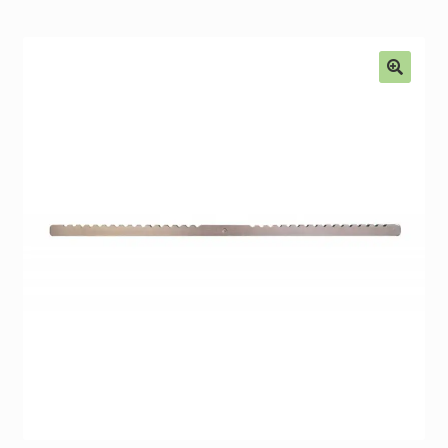
Alkatrészek
Kiárusítás % !
🔍
AKCIÓS Újdonságok!