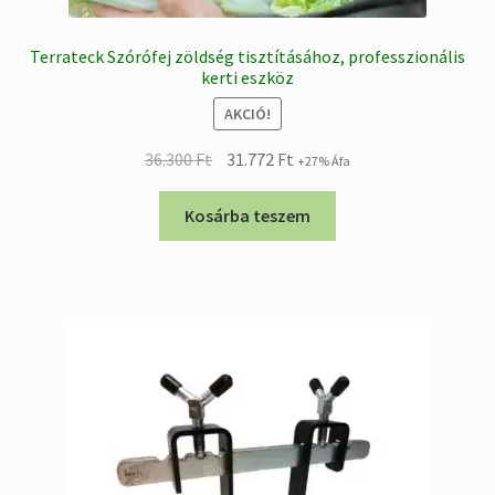
Terrateck Szórófej zöldség tisztításához, professzionális
kerti eszköz
AKCIÓ!
Original
Current
36.300
Ft
31.772
Ft
+27% Áfa
price
price
was:
is:
Kosárba teszem
36.300 Ft.
31.772 Ft.