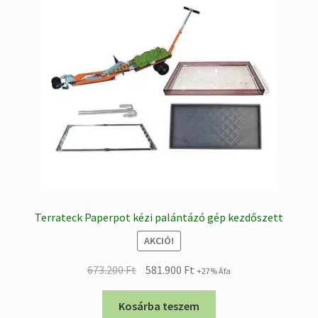
Terrateck Paperpot kézi palántázó gép kezdőszett
AKCIÓ!
Original
Current
673.200
Ft
581.900
Ft
+27% Áfa
price
price
was:
is:
Kosárba teszem