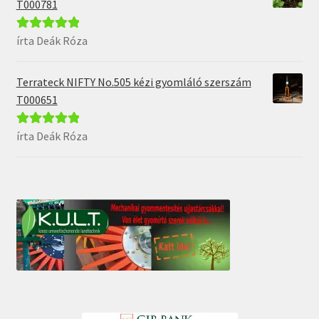
T000781
írta Deák Róza
Értékelés:
5
/
5
Terrateck NIFTY No.505 kézi gyomláló szerszám
T000651
írta Deák Róza
Értékelés:
5
/
5