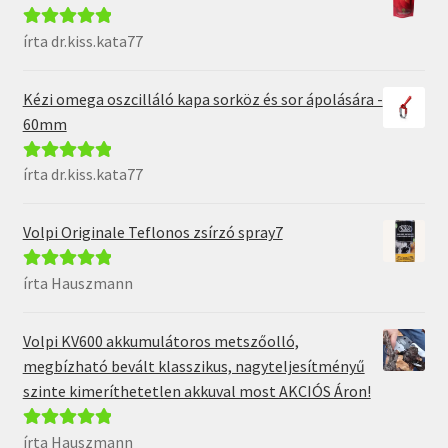
írta dr.kiss.kata77
Értékelés:
5
/
5
Kézi omega oszcilláló kapa sorköz és sor ápolására -
60mm
írta dr.kiss.kata77
Értékelés:
5
/
5
Volpi Originale Teflonos zsírzó spray7
írta Hauszmann
Értékelés:
5
/
5
Volpi KV600 akkumulátoros metszőolló,
megbízható bevált klasszikus, nagyteljesítményű
szinte kimeríthetetlen akkuval most AKCIÓS Áron!
írta Hauszmann
Értékelés:
5
/