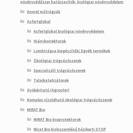
növényvédőszer hatásjavítók, biológiai növényvédelem
Anorel műtrágyák
Asfertglobal
Asfertglobal biológiai növényvédelem
Hiánykorrektorok
Lombtrágya kiegészítők/ Egyéb termékek
Ökológiai trágyázószerek
Specializált trágyázószerek
Talajkatalizátorok
Gyökéritató (Agrooter)
Komplex vízoldható ökológiai trágyázószerek
MIRAT Bio
MIRAT Bio bioprotektorok
Mirat Bio kiskiszerelésű házikerti STOP