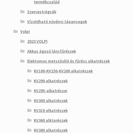
termékcsalád
Szervestrágyák
Vízoldható növényi tápanyagok
Volpi
2023 VOLPI
Akkus ágazó láncfűrészek
Elektomos metszőolló és fűrész alkatrészek
KV100-KV150-KV200 alkatrészek
KV290 alkatrészek
KV295-alkatrészei
KV300 alkatrészek
KV310 alkatrészek
KV360 alktarészek
KV380 alkatrészek