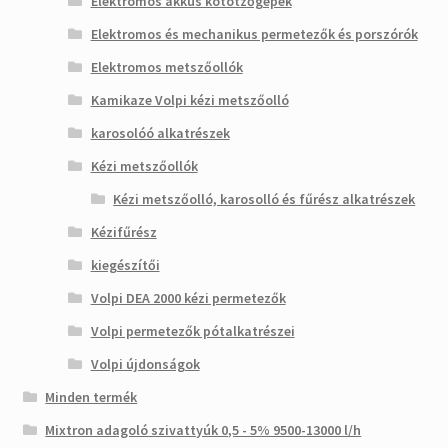
Elektromos akkus kötötzőgépek
Elektromos és mechanikus permetezők és porszórók
Elektromos metszőollók
Kamikaze Volpi kézi metszőolló
karosolóó alkatrészek
Kézi metszőollók
Kézi metszőolló, karosolló és fűrész alkatrészek
Kézifűrész
kiegészítői
Volpi DEA 2000 kézi permetezők
Volpi permetezők pótalkatrészei
Volpi újdonságok
Minden termék
Mixtron adagoló szivattyúk 0,5 - 5% 9500-13000 l/h