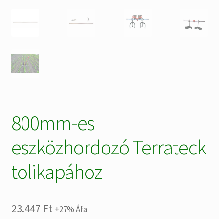
800mm-es
eszközhordozó Terrateck
tolikapához
23.447
Ft
+27% Áfa