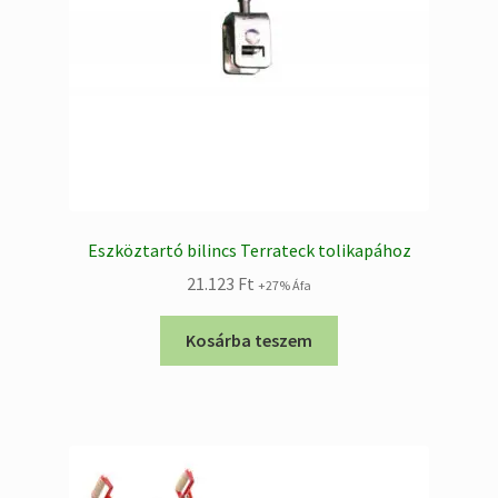
Eszköztartó bilincs Terrateck tolikapához
21.123
Ft
+27% Áfa
Kosárba teszem