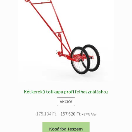
Kétkerekű tolikapa profi felhasználáshoz
AKCIÓ!
Original
Current
175.134
Ft
157.620
Ft
+27% Áfa
price
price
was:
is:
Kosárba teszem