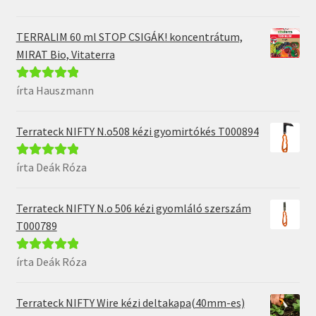
5
TERRALIM 60 ml STOP CSIGÁK! koncentrátum,
MIRAT Bio, Vitaterra
írta Hauszmann
Értékelés:
5
/
5
Terrateck NIFTY N.o508 kézi gyomirtókés T000894
írta Deák Róza
Értékelés:
5
/
5
Terrateck NIFTY N.o 506 kézi gyomláló szerszám
T000789
írta Deák Róza
Értékelés:
5
/
5
Terrateck NIFTY Wire kézi deltakapa(40mm-es)