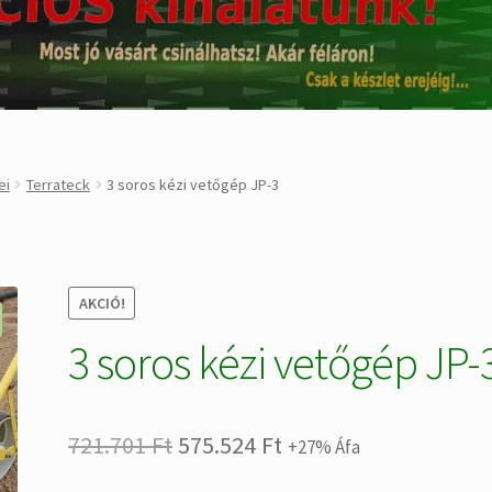
ei
Terrateck
3 soros kézi vetőgép JP-3
AKCIÓ!
3 soros kézi vetőgép JP-
Original
Current
721.701
Ft
575.524
Ft
+27% Áfa
price
price