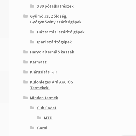
X30 pótalkatrészek
Gyümölcs, Zöldség,
Gyógynövény szárítógépek
Háztartási szárító gépek
Ipari szárítógépek
Haryo alternáló kaszák
Karmasz
Kiárusítás % !
Különleges Árú AKCIÓS
Termékek!
Minden termék
Cub Cadet
MTD
Garni