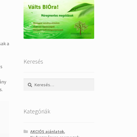
sak a
Keresés
és
ány
Keresés:
s.
Kategóriák
AKCIÓS ajánlatok,