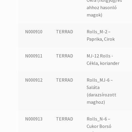
Okra (hölgyujj) és
ahhoz hasonló
magok)
N000910
TERRAD
Rolls_M-2 –
Paprika, Cirok
N000911
TERRAD
MJ-12 Rolls -
Cékla, koriander
N000912
TERRAD
Rolls_MJ-6 –
Saláta
(darazsírozott
maghoz)
N000913
TERRAD
Rolls_N-6 –
Cukor Borsó