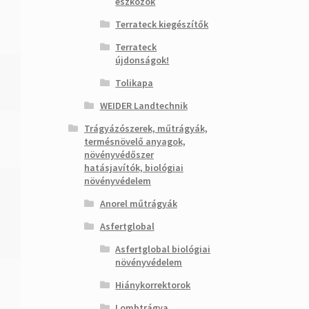
eszközök
Terrateck kiegészítők
Terrateck
újdonságok!
Tolikapa
WEIDER Landtechnik
Trágyázószerek, műtrágyák,
termésnövelő anyagok,
növényvédőszer
hatásjavítók, biológiai
növényvédelem
Anorel műtrágyák
Asfertglobal
Asfertglobal biológiai
növényvédelem
Hiánykorrektorok
Lombtrágya