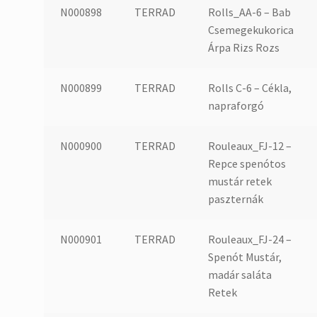
N000898
TERRAD
Rolls_AA-6 – Bab
Csemegekukorica
Árpa Rizs Rozs
N000899
TERRAD
Rolls C-6 – Cékla,
napraforgó
N000900
TERRAD
Rouleaux_FJ-12 –
Repce spenótos
mustár retek
paszternák
N000901
TERRAD
Rouleaux_FJ-24 –
Spenót Mustár,
madár saláta
Retek