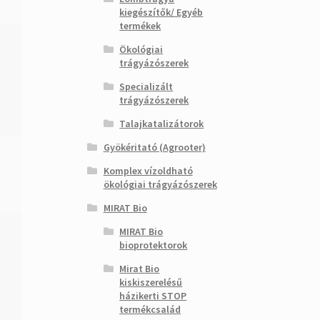
kiegészítők/ Egyéb
termékek
Ökológiai
trágyázószerek
Specializált
trágyázószerek
Talajkatalizátorok
Gyökéritató (Agrooter)
Komplex vízoldható
ökológiai trágyázószerek
MIRAT Bio
MIRAT Bio
bioprotektorok
Mirat Bio
kiskiszerelésű
házikerti STOP
termékcsalád