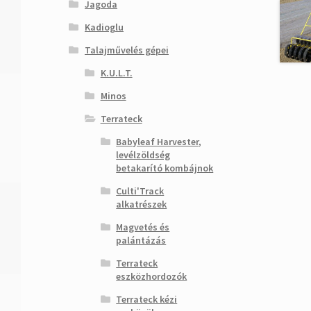
Jagoda
Kadioglu
Talajművelés gépei
K.U.L.T.
Minos
Terrateck
Babyleaf Harvester,
levélzöldség
betakarító kombájnok
Culti'Track
alkatrészek
Magvetés és
palántázás
Terrateck
eszközhordozók
Terrateck kézi