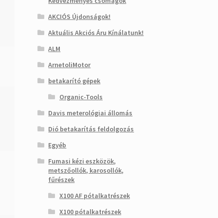
Kedvezményes csomagok
AKCIÓS Újdonságok!
Aktuális Akciós Áru Kínálatunk!
ALM
ArnetoliMotor
betakarító gépek
Organic-Tools
Davis meterológiai állomás
Dió betakarítás feldolgozás
Egyéb
Fumasi kézi eszközök,
metszőollók, karosollók,
fűrészek
X100 AF pótalkatrészek
X100 pótalkatrészek