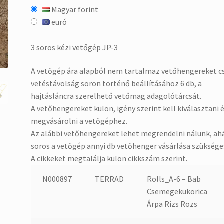
Magyar forint
was:
is:
euró
721.701 Ft.
575.524 Ft.
3 soros kézi vetőgép JP-3
A vetőgép ára alapból nem tartalmaz vetőhengereket c
vetéstávolság soron történő beállításához 6 db, a
hajtásláncra szerelhető vetőmag adagolótárcsát.
A vetőhengereket külön, igény szerint kell kiválasztani 
megvásárolni a vetőgéphez.
Az alábbi vetőhengereket lehet megrendelni nálunk, ah
soros a vetőgép annyi db vetőhenger vásárlása szüksége
A cikkeket megtalálja külön cikkszám szerint.
N000897
TERRAD
Rolls_A-6 – Bab
Csemegekukorica
Árpa Rizs Rozs