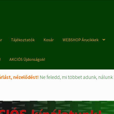
ár
Tájékoztatók
Kosár
WEBSHOP Árucikkek
!
AKCIÓS Újdonságok!
rlást, nézelődést!
Ne feledd, mi többet adunk, nálunk 