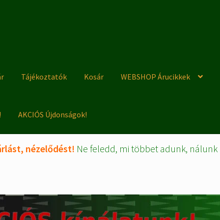
ár
Tájékoztatók
Kosár
WEBSHOP Árucikkek
!
AKCIÓS Újdonságok!
rlást, nézelődést!
Ne feledd, mi többet adunk, nálunk 