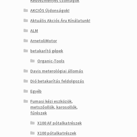
Kedvezményes csomagok
AKCIÓS Újdonságok!
Aktuális Akciós Áru Kínálatunk!
ALM
ArnetoliMotor
betakarító gépek
Organic-Tools
Davis meterológiai állomás
Dió betakarítás feldolgozás
Egyéb
Fumasi kézi eszközök,
metszőollók, karosollók,
fűrészek
X100 AF pótalkatrészek
X100 pótalkatrészek