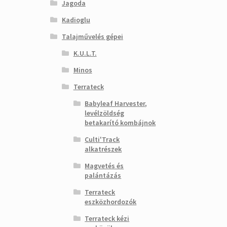
Jagoda
Kadioglu
Talajművelés gépei
K.U.L.T.
Minos
Terrateck
Babyleaf Harvester,
levélzöldség
betakarító kombájnok
Culti'Track
alkatrészek
Magvetés és
palántázás
Terrateck
eszközhordozók
Terrateck kézi