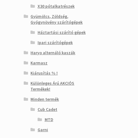
X30 pótalkatrészek
Gyümölcs, Zöldség,
Gyógynövény szárítógépek
Háztartási szárító gépek
Ipari szárítógépek
Haryo alternáló kaszák
Karmasz
Kiárusítás % !
Különleges Árú AKCIÓS
Termékek!
Minden termék
Cub Cadet
MTD
Garni