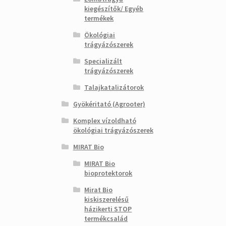
kiegészítők/ Egyéb
termékek
Ökológiai
trágyázószerek
Specializált
trágyázószerek
Talajkatalizátorok
Gyökéritató (Agrooter)
Komplex vízoldható
ökológiai trágyázószerek
MIRAT Bio
MIRAT Bio
bioprotektorok
Mirat Bio
kiskiszerelésű
házikerti STOP
termékcsalád