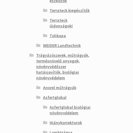
eszközök
Terrateck kiegészítők
Terrateck
újdonságok!
Tolikapa
WEIDER Landtechnik
Trágyázószerek, műtrágyák,
termésnövelő anyagok,
növényvédőszer
hatásjavítók, biológiai
növényvédelem
Anorel műtrágyák
Asfertglobal
Asfertglobal biológiai
növényvédelem
Hiánykorrektorok
Lombtrágya